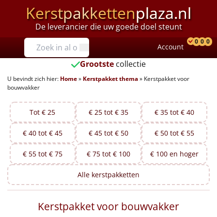
Kerstpakketten
plaza.nl
De leverancier die uw goede doel steunt
Prijzen
0
0
0
Account
Prod
Ver
W
Tot €25
Grootste
collectie
U bevindt zich hier:
Home
»
Kerstpakket thema
»
Kerstpakket voor
€25 tot €35
bouwvakker
€35 tot €40
Tot € 25
€ 25 tot € 35
€ 35 tot € 40
€40 tot €45
€ 40 tot € 45
€ 45 tot € 50
€ 50 tot € 55
€45 tot €50
€ 55 tot € 75
€ 75 tot € 100
€ 100 en hoger
€50 tot €55
Alle
kerstpakketten
€55 tot €75
Kerstpakket voor bouwvakker