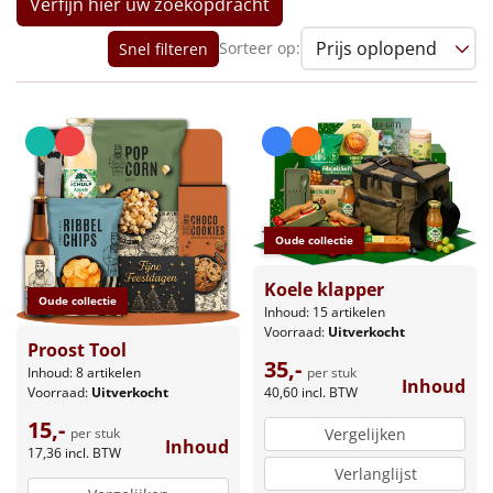
Verfijn hier uw zoekopdracht
Leuke
Sorteer op:
Snel filteren
Goedkope
Uniek
Alle thema's
Artikel
Oude collectie
Koele klapper
Hitster
NIEUW
Oude collectie
Inhoud: 15 artikelen
Voorraad:
Uitverkocht
Pizzarette
Proost Tool
35,-
per stuk
Inhoud: 8 artikelen
Inhoud
40,60
incl. BTW
Voorraad:
Uitverkocht
Tas
15,-
per stuk
Vergelijken
Inhoud
Wake up light
NIEUW
17,36
incl. BTW
Verlanglijst