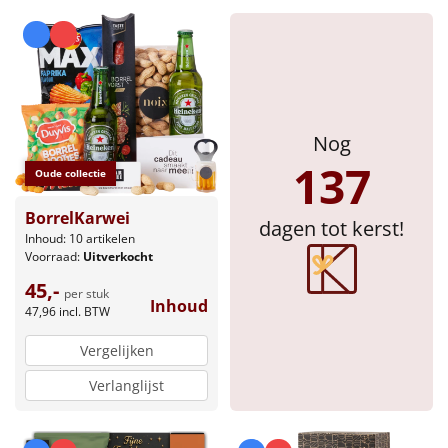
Sinterklaaspakketten
Particulier
Kerstgeschenken 2026
Nog
137
Relatiegeschenken
Oude collectie
BorrelKarwei
Cadeaubon
dagen tot kerst!
Inhoud: 10 artikelen
Voorraad:
Uitverkocht
Per stuk
45,-
per stuk
Inhoud
47,96
incl. BTW
Alle overige
Vergelijken
Verlanglijst