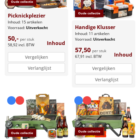
Oude collectie
Oude collectie
Picknickplezier
Inhoud: 15 artikelen
Handige Klusser
Voorraad:
Uitverkocht
Inhoud: 11 artikelen
50,-
Voorraad:
Uitverkocht
per stuk
Inhoud
58,92
incl. BTW
57,50
per stuk
Inhoud
67,91
incl. BTW
Vergelijken
Verlanglijst
Vergelijken
Verlanglijst
Oude collectie
Oude collectie