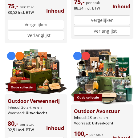
75,-
per stuk
75,-
Inhoud
per stuk
88,34
incl. BTW
Inhoud
88,52
incl. BTW
Vergelijken
Vergelijken
Verlanglijst
Verlanglijst
Oude collectie
Oude collectie
Outdoor Verwennerij
Inhoud: 26 artikelen
Outdoor Avontuur
Voorraad:
Uitverkocht
Inhoud: 28 artikelen
80,-
Voorraad:
Uitverkocht
per stuk
Inhoud
92,51
incl. BTW
100,-
per stuk