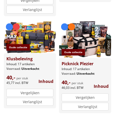
Vergelijken
Borrelplank
Verlanglijst
Warmtekussen
NIEUW
Slowcooker
POPULAIR
Noodradio
NIEUW
Oude collectie
Deken (fleece plaid)
Oude collectie
Klusbeleving
Picknick Plezier
Alle artikelen
Inhoud: 17 artikelen
Voorraad:
Uitverkocht
Inhoud: 17 artikelen
Voorraad:
Uitverkocht
Overige
40,-
per stuk
Inhoud
40,-
45,77
incl. BTW
per stuk
Inhoud
Ideeën
46,03
incl. BTW
Vergelijken
Vergelijken
Personeel
Verlanglijst
Verlanglijst
Doe het zelf