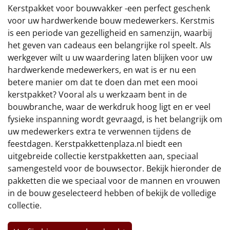
€75 tot €100
Kerstpakket voor bouwvakker -een perfect geschenk
voor uw hardwerkende bouw medewerkers. Kerstmis
€100 en hoger
is een periode van gezelligheid en samenzijn, waarbij
het geven van cadeaus een belangrijke rol speelt. Als
Alle kerstpakketten 2026
werkgever wilt u uw waardering laten blijken voor uw
hardwerkende medewerkers, en wat is er nu een
Thema
betere manier om dat te doen dan met een mooi
kerstpakket? Vooral als u werkzaam bent in de
Origineel
bouwbranche, waar de werkdruk hoog ligt en er veel
fysieke inspanning wordt gevraagd, is het belangrijk om
Rituals
uw medewerkers extra te verwennen tijdens de
feestdagen. Kerstpakkettenplaza.nl biedt een
Luxe
uitgebreide collectie kerstpakketten aan, speciaal
samengesteld voor de bouwsector. Bekijk hieronder de
Mannen
pakketten die we speciaal voor de mannen en vrouwen
in de bouw geselecteerd hebben of bekijk de volledige
Vrouwen
collectie.
Duurzaam