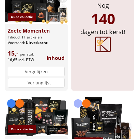
Nog
Sinterklaaspakketten
140
Oude collectie
Particulier
Zoete Momenten
dagen tot kerst!
Inhoud: 11 artikelen
Kerstgeschenken 2026
Voorraad:
Uitverkocht
15,-
per stuk
Relatiegeschenken
Inhoud
16,65
incl. BTW
Cadeaubon
Vergelijken
Verlanglijst
Per stuk
Alle overige
Oude collectie