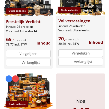
Oude collectie
Oude collectie
Vol verrassingen
Feestelijk Verlicht
Inhoud: 26 artikelen
Inhoud: 26 artikelen
Voorraad:
Uitverkocht
Voorraad:
Uitverkocht
70,-
65,-
per stuk
per stuk
Inhoud
Inhoud
80,20
incl. BTW
73,77
incl. BTW
Vergelijken
Vergelijken
Verlanglijst
Verlanglijst
Nog
Oude collectie