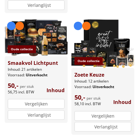
Verlanglijst
Oude collectie
Oude collectie
Smaakvol Lichtpunt
Inhoud: 21 artikelen
Zoete Keuze
Voorraad:
Uitverkocht
Inhoud: 12 artikelen
50,-
per stuk
Voorraad:
Uitverkocht
Inhoud
56,75
incl. BTW
50,-
per stuk
Inhoud
Vergelijken
58,10
incl. BTW
Verlanglijst
Vergelijken
Verlanglijst