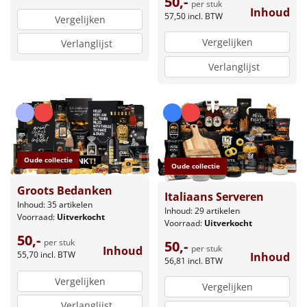
50,-
per stuk
Inhoud
57,50
incl. BTW
Vergelijken
Vergelijken
Verlanglijst
Verlanglijst
Oude collectie
Oude collectie
Groots Bedanken
Italiaans Serveren
Inhoud: 35 artikelen
Inhoud: 29 artikelen
Voorraad:
Uitverkocht
Voorraad:
Uitverkocht
50,-
per stuk
50,-
per stuk
Inhoud
55,70
incl. BTW
Inhoud
56,81
incl. BTW
Vergelijken
Vergelijken
Verlanglijst