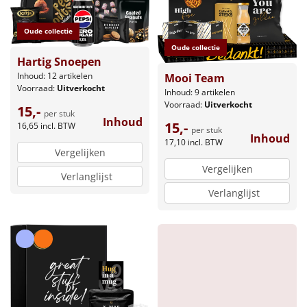
Borrelplank
Oude collectie
Warmtekussen
NIEUW
Oude collectie
Hartig Snoepen
Slowcooker
POPULAIR
Inhoud: 12 artikelen
Mooi Team
Voorraad:
Uitverkocht
Inhoud: 9 artikelen
Noodradio
Voorraad:
Uitverkocht
NIEUW
15,-
per stuk
Inhoud
15,-
16,65
incl. BTW
per stuk
Deken (fleece plaid)
Inhoud
17,10
incl. BTW
Vergelijken
Vergelijken
Alle artikelen
Verlanglijst
Verlanglijst
Overige
Ideeën
Personeel
Doe het zelf