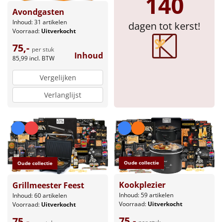
140
Avondgasten
Inhoud: 31 artikelen
dagen tot kerst!
Voorraad:
Uitverkocht
75,-
per stuk
Inhoud
85,99
incl. BTW
Vergelijken
Verlanglijst
Oude collectie
Oude collectie
Kookplezier
Grillmeester Feest
Inhoud: 59 artikelen
Inhoud: 60 artikelen
Voorraad:
Uitverkocht
Voorraad:
Uitverkocht
75,-
75,-