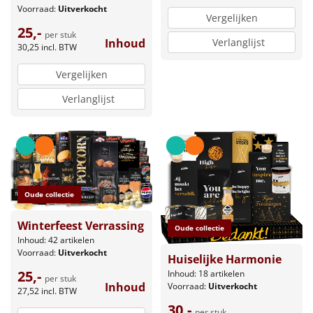
Voorraad:
Uitverkocht
Vergelijken
25,-
per stuk
Verlanglijst
Inhoud
30,25
incl. BTW
Vergelijken
Verlanglijst
Oude collectie
Winterfeest Verrassing
Oude collectie
Inhoud: 42 artikelen
Voorraad:
Uitverkocht
Huiselijke Harmonie
25,-
Inhoud: 18 artikelen
per stuk
Inhoud
Voorraad:
Uitverkocht
27,52
incl. BTW
30,-
per stuk