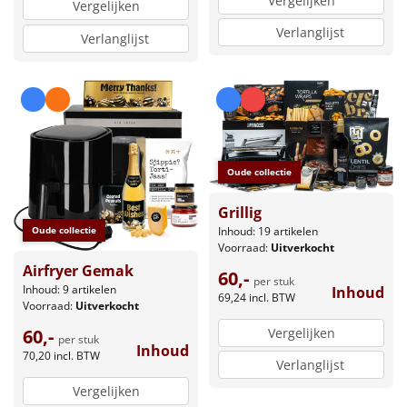
Vergelijken
Vergelijken
Verlanglijst
Verlanglijst
Oude collectie
Grillig
Inhoud: 19 artikelen
Oude collectie
Voorraad:
Uitverkocht
Airfryer Gemak
60,-
per stuk
Inhoud: 9 artikelen
Inhoud
69,24
incl. BTW
Voorraad:
Uitverkocht
Vergelijken
60,-
per stuk
Inhoud
70,20
incl. BTW
Verlanglijst
Vergelijken