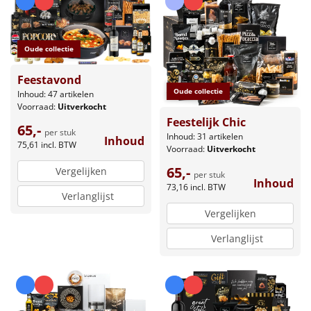
Oude collectie
Feestavond
Oude collectie
Inhoud: 47 artikelen
Voorraad:
Uitverkocht
Feestelijk Chic
65,-
per stuk
Inhoud: 31 artikelen
Inhoud
75,61
incl. BTW
Voorraad:
Uitverkocht
65,-
Vergelijken
per stuk
Inhoud
73,16
incl. BTW
Verlanglijst
Vergelijken
Verlanglijst