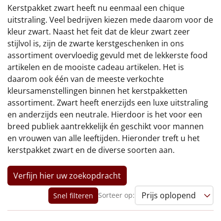
€75 tot €100
Kerstpakket zwart heeft nu eenmaal een chique
uitstraling. Veel bedrijven kiezen mede daarom voor de
€100 en hoger
kleur zwart. Naast het feit dat de kleur zwart zeer
stijlvol is, zijn de zwarte kerstgeschenken in ons
Alle kerstpakketten 2026
assortiment overvloedig gevuld met de lekkerste food
artikelen en de mooiste cadeau artikelen. Het is
Thema
daarom ook één van de meeste verkochte
kleursamenstellingen binnen het kerstpakketten
Origineel
assortiment. Zwart heeft enerzijds een luxe uitstraling
en anderzijds een neutrale. Hierdoor is het voor een
Rituals
breed publiek aantrekkelijk én geschikt voor mannen
en vrouwen van alle leeftijden. Hieronder treft u het
Luxe
kerstpakket zwart en de diverse soorten aan.
Mannen
Verfijn hier uw zoekopdracht
Vrouwen
Sorteer op:
Snel filteren
Duurzaam