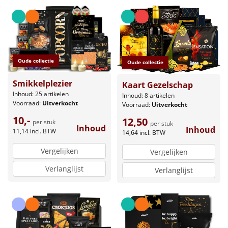
Leuke
Goedkope
Oude collectie
Oude collectie
Uniek
Smikkelplezier
Kaart Gezelschap
Alle thema's
Inhoud: 25 artikelen
Inhoud: 8 artikelen
Voorraad:
Uitverkocht
Voorraad:
Uitverkocht
Artikel
10,-
12,50
per stuk
per stuk
Inhoud
Inhoud
11,14
incl. BTW
14,64
incl. BTW
Hitster
NIEUW
Vergelijken
Vergelijken
Pizzarette
Verlanglijst
Verlanglijst
Tas
Wake up light
NIEUW