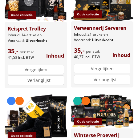
Oude collectie
Oude collectie
Verwennerij Serveren
Reispret Trolley
Inhoud: 21 artikelen
Inhoud: 14 artikelen
Voorraad:
Uitverkocht
Voorraad:
Uitverkocht
35,-
35,-
per stuk
per stuk
Inhoud
Inhoud
40,37
incl. BTW
41,53
incl. BTW
Vergelijken
Vergelijken
Verlanglijst
Verlanglijst
Oude collectie
Winterse Proeverij
Oude collectie