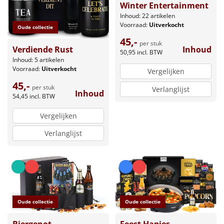
Winter Entertainment
Inhoud: 22 artikelen
Voorraad:
Uitverkocht
Oude collectie
45,-
per stuk
Inhoud
Verdiende Rust
50,95
incl. BTW
Inhoud: 5 artikelen
Voorraad:
Uitverkocht
Vergelijken
45,-
per stuk
Verlanglijst
Inhoud
54,45
incl. BTW
Vergelijken
Verlanglijst
Oude collectie
Oude collectie