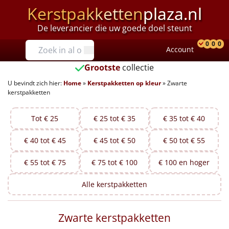
Kerstpakketten
plaza.nl
De leverancier die uw goede doel steunt
Prijzen
0
0
0
Account
Prod
Ver
W
Tot €25
Grootste
collectie
U bevindt zich hier:
Home
»
Kerstpakketten op kleur
»
Zwarte
€25 tot €35
kerstpakketten
€35 tot €40
Tot € 25
€ 25 tot € 35
€ 35 tot € 40
€40 tot €45
€ 40 tot € 45
€ 45 tot € 50
€ 50 tot € 55
€45 tot €50
€ 55 tot € 75
€ 75 tot € 100
€ 100 en hoger
€50 tot €55
Alle
kerstpakketten
€55 tot €75
Zwarte kerstpakketten