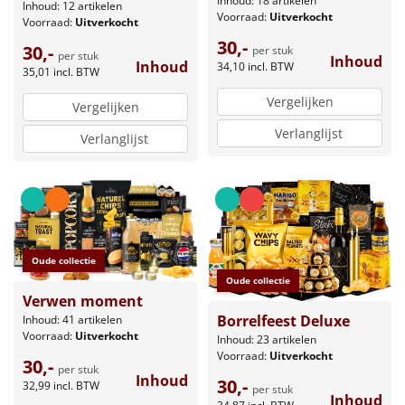
Inhoud: 18 artikelen
Inhoud: 12 artikelen
Voorraad:
Uitverkocht
Voorraad:
Uitverkocht
30,-
30,-
per stuk
per stuk
Inhoud
Inhoud
34,10
incl. BTW
35,01
incl. BTW
Vergelijken
Vergelijken
Verlanglijst
Verlanglijst
Oude collectie
Oude collectie
Verwen moment
Borrelfeest Deluxe
Inhoud: 41 artikelen
Voorraad:
Uitverkocht
Inhoud: 23 artikelen
Voorraad:
Uitverkocht
30,-
per stuk
Inhoud
30,-
32,99
incl. BTW
per stuk
Inhoud