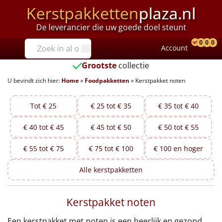
Kerstpakketten
plaza.nl
De leverancier die uw goede doel steunt
Prijzen
0
0
0
Account
Prod
Ver
W
Tot €25
Grootste
collectie
U bevindt zich hier:
Home
»
Foodpakketten
»
Kerstpakket noten
€25 tot €35
€35 tot €40
Tot € 25
€ 25 tot € 35
€ 35 tot € 40
€ 40 tot € 45
€ 45 tot € 50
€ 50 tot € 55
€40 tot €45
€ 55 tot € 75
€ 75 tot € 100
€ 100 en hoger
€45 tot €50
Alle
kerstpakketten
€50 tot €55
Kerstpakket noten
€55 tot €75
Een kerstpakket met noten is een heerlijk en gezond