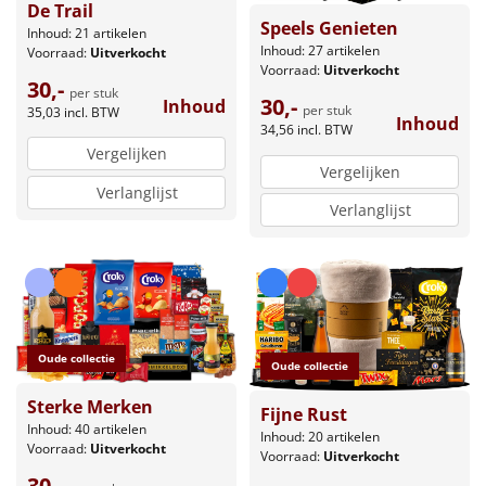
De Trail
Speels Genieten
Leuke
Inhoud: 21 artikelen
Inhoud: 27 artikelen
Voorraad:
Uitverkocht
Voorraad:
Uitverkocht
Goedkope
30,-
per stuk
30,-
Inhoud
per stuk
35,03
incl. BTW
Inhoud
34,56
incl. BTW
Uniek
Vergelijken
Vergelijken
Alle thema's
Verlanglijst
Verlanglijst
Artikel
Hitster
NIEUW
Pizzarette
Oude collectie
Oude collectie
Tas
Sterke Merken
Fijne Rust
Inhoud: 40 artikelen
Inhoud: 20 artikelen
Wake up light
NIEUW
Voorraad:
Uitverkocht
Voorraad:
Uitverkocht
30,-