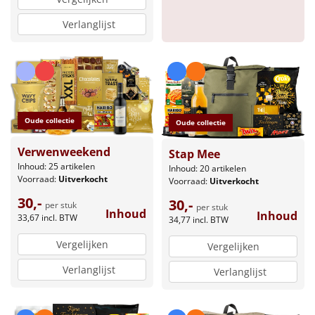
Sinterklaaspakketten
Verlanglijst
Particulier
Kerstgeschenken 2026
Oude collectie
Relatiegeschenken
Oude collectie
Verwenweekend
Stap Mee
Cadeaubon
Inhoud: 25 artikelen
Inhoud: 20 artikelen
Voorraad:
Uitverkocht
Voorraad:
Uitverkocht
Per stuk
30,-
30,-
per stuk
per stuk
Inhoud
Inhoud
33,67
incl. BTW
34,77
incl. BTW
Alle overige
Vergelijken
Vergelijken
Verlanglijst
Verlanglijst