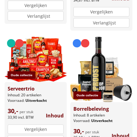
34,87
incl. BTW
Vergelijken
Vergelijken
Verlanglijst
Verlanglijst
Oude collectie
Serveertrio
Inhoud: 20 artikelen
Oude collectie
Voorraad:
Uitverkocht
Borrelbeleving
30,-
per stuk
Inhoud
Inhoud: 8 artikelen
33,90
incl. BTW
Voorraad:
Uitverkocht
Vergelijken
30,-
per stuk
Inhoud