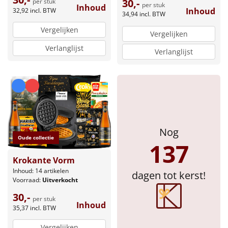
30,-
per stuk
Borrelplank
per stuk
Inhoud
Inhoud
32,92
incl. BTW
34,94
incl. BTW
Warmtekussen
Vergelijken
NIEUW
Vergelijken
Verlanglijst
Verlanglijst
Slowcooker
POPULAIR
Noodradio
NIEUW
Deken (fleece plaid)
Alle artikelen
Nog
Oude collectie
137
Overige
Krokante Vorm
Ideeën
Inhoud: 14 artikelen
dagen tot kerst!
Voorraad:
Uitverkocht
30,-
Personeel
per stuk
Inhoud
35,37
incl. BTW
Doe het zelf
Vergelijken