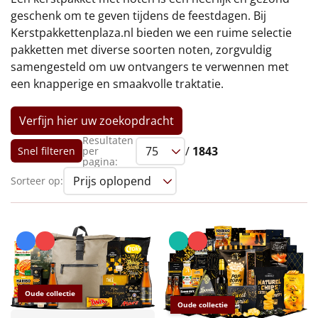
€75 tot €100
geschenk om te geven tijdens de feestdagen. Bij
Kerstpakkettenplaza.nl bieden we een ruime selectie
€100 en hoger
pakketten met diverse soorten noten, zorgvuldig
samengesteld om uw ontvangers te verwennen met
Alle kerstpakketten 2026
een knapperige en smaakvolle traktatie.
Thema
Verfijn hier uw zoekopdracht
Origineel
Resultaten
/
1843
Snel filteren
per
pagina:
Rituals
Sorteer op:
Luxe
Mannen
Vrouwen
Oude collectie
Duurzaam
Oude collectie