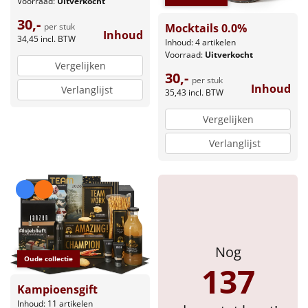
Voorraad:
Uitverkocht
30,-
Mocktails 0.0%
per stuk
Inhoud
34,45
incl. BTW
Inhoud: 4 artikelen
Voorraad:
Uitverkocht
Vergelijken
30,-
per stuk
Inhoud
Verlanglijst
35,43
incl. BTW
Vergelijken
Verlanglijst
Nog
Oude collectie
137
Kampioensgift
Inhoud: 11 artikelen