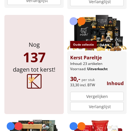
Verlanglijst
Verlanglijst
Nog
Oude collectie
137
Kerst Pareltje
Inhoud: 23 artikelen
dagen tot kerst!
Voorraad:
Uitverkocht
30,-
per stuk
Inhoud
33,30
incl. BTW
Vergelijken
Verlanglijst