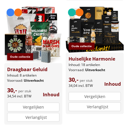
Oude collectie
Oude collectie
Huiselijke Harmonie
Inhoud: 18 artikelen
Draagbaar Geluid
Voorraad:
Uitverkocht
Inhoud: 8 artikelen
30,-
per stuk
Voorraad:
Uitverkocht
Inhoud
34,04
incl. BTW
30,-
per stuk
Inhoud
34,54
incl. BTW
Vergelijken
Verlanglijst
Vergelijken
Verlanglijst