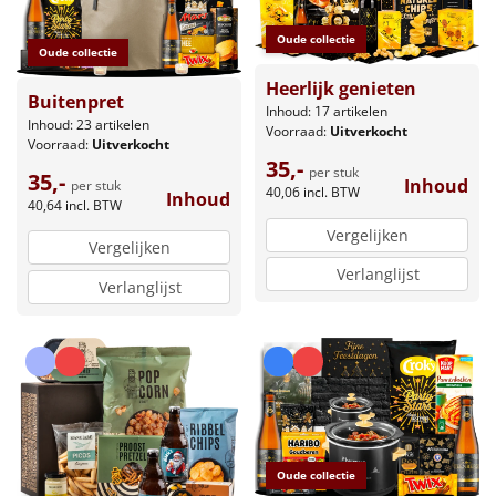
Oude collectie
Oude collectie
Heerlijk genieten
Buitenpret
Inhoud: 17 artikelen
Inhoud: 23 artikelen
Voorraad:
Uitverkocht
Voorraad:
Uitverkocht
35,-
per stuk
35,-
Inhoud
per stuk
40,06
incl. BTW
Inhoud
40,64
incl. BTW
Vergelijken
Vergelijken
Verlanglijst
Verlanglijst
Oude collectie