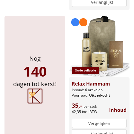
Verlanglijst
Nog
140
Oude collectie
dagen tot kerst!
Relax Hammam
Inhoud: 6 artikelen
Voorraad:
Uitverkocht
35,-
per stuk
Inhoud
42,35
incl. BTW
Vergelijken
Verlanglijst