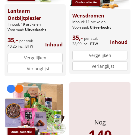
Borrelplank
Oude collectie
Lantaarn
Wensdromen
Warmtekussen
Ontbijtplezier
NIEUW
Inhoud: 11 artikelen
Inhoud: 19 artikelen
Voorraad:
Uitverkocht
Voorraad:
Uitverkocht
Slowcooker
POPULAIR
35,-
35,-
per stuk
per stuk
Inhoud
Inhoud
38,99
incl. BTW
Noodradio
40,25
incl. BTW
NIEUW
Vergelijken
Vergelijken
Deken (fleece plaid)
Verlanglijst
Verlanglijst
Alle artikelen
Overige
Ideeën
Personeel
Nog
Doe het zelf
Oude collectie