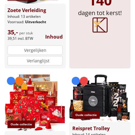
140
Sinterklaaspakketten
Zoete Verleiding
dagen tot kerst!
Inhoud: 13 artikelen
Voorraad:
Uitverkocht
Particulier
35,-
per stuk
Inhoud
Kerstgeschenken 2026
39,51
incl. BTW
Vergelijken
Relatiegeschenken
Verlanglijst
Cadeaubon
Per stuk
Alle overige
Oude collectie
Oude collectie
Reispret Trolley
Inhoud: 14 artikelen