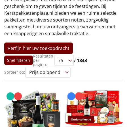
€75 tot €100
geschenk om te geven tijdens de feestdagen. Bij
Kerstpakkettenplaza.nl bieden we een ruime selectie
€100 en hoger
pakketten met diverse soorten noten, zorgvuldig
samengesteld om uw ontvangers te verwennen met
Alle kerstpakketten 2026
een knapperige en smaakvolle traktatie.
Thema
Verfijn hier uw zoekopdracht
Origineel
Resultaten
/
1843
Snel filteren
per
pagina:
Rituals
Sorteer op:
Luxe
Mannen
Vrouwen
Oude collectie
Duurzaam