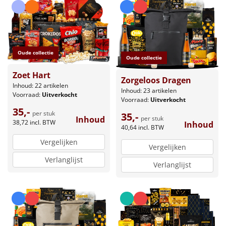
Oude collectie
Oude collectie
Zoet Hart
Zorgeloos Dragen
Inhoud: 22 artikelen
Inhoud: 23 artikelen
Voorraad:
Uitverkocht
Voorraad:
Uitverkocht
35,-
per stuk
35,-
Inhoud
per stuk
38,72
incl. BTW
Inhoud
40,64
incl. BTW
Vergelijken
Vergelijken
Verlanglijst
Verlanglijst