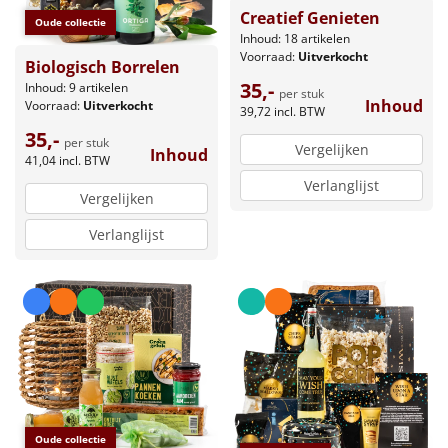
Creatief Genieten
Oude collectie
Leuke
Inhoud: 18 artikelen
Voorraad:
Uitverkocht
Biologisch Borrelen
Goedkope
35,-
Inhoud: 9 artikelen
per stuk
Inhoud
Voorraad:
Uitverkocht
39,72
incl. BTW
Uniek
35,-
per stuk
Vergelijken
Inhoud
41,04
incl. BTW
Alle thema's
Verlanglijst
Vergelijken
Artikel
Verlanglijst
Hitster
NIEUW
Pizzarette
Tas
Wake up light
NIEUW
Oude collectie