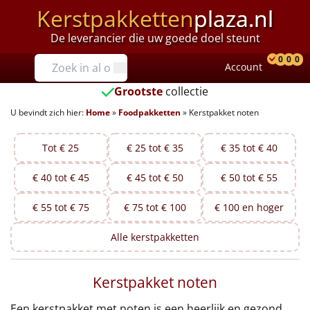
Kerstpakketten
plaza.nl
De leverancier die uw goede doel steunt
Prijzen
0
0
0
Account
Prod
Ver
W
Tot €25
Grootste
collectie
U bevindt zich hier:
Home
»
Foodpakketten
»
Kerstpakket noten
€25 tot €35
€35 tot €40
Tot € 25
€ 25 tot € 35
€ 35 tot € 40
€ 40 tot € 45
€ 45 tot € 50
€ 50 tot € 55
€40 tot €45
€ 55 tot € 75
€ 75 tot € 100
€ 100 en hoger
€45 tot €50
Alle
kerstpakketten
€50 tot €55
Kerstpakket noten
€55 tot €75
Een kerstpakket met noten is een heerlijk en gezond