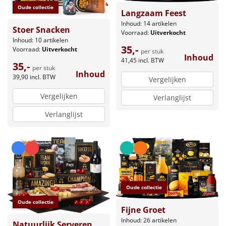
Oude collectie
Langzaam Feest
Inhoud: 14 artikelen
Stoer Snacken
Voorraad:
Uitverkocht
Inhoud: 10 artikelen
35,-
Voorraad:
Uitverkocht
per stuk
Inhoud
41,45
incl. BTW
35,-
per stuk
Inhoud
39,90
incl. BTW
Vergelijken
Vergelijken
Verlanglijst
Verlanglijst
Oude collectie
Oude collectie
Fijne Groet
Inhoud: 26 artikelen
Natuurlijk Serveren