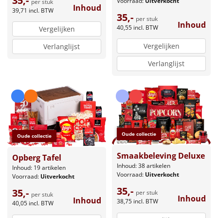
35,-
Voorraad:
Uitverkocht
per stuk
Inhoud
39,71
incl. BTW
35,-
per stuk
Inhoud
40,55
incl. BTW
Vergelijken
Vergelijken
Verlanglijst
Verlanglijst
Oude collectie
Oude collectie
Smaakbeleving Deluxe
Opberg Tafel
Inhoud: 38 artikelen
Inhoud: 19 artikelen
Voorraad:
Uitverkocht
Voorraad:
Uitverkocht
35,-
35,-
per stuk
per stuk
Inhoud
Inhoud
38,75
incl. BTW
40,05
incl. BTW