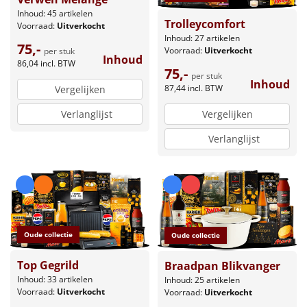
Inhoud: 45 artikelen
Trolleycomfort
Voorraad:
Uitverkocht
Inhoud: 27 artikelen
75,-
Voorraad:
Uitverkocht
per stuk
Inhoud
86,04
incl. BTW
75,-
per stuk
Inhoud
87,44
incl. BTW
Vergelijken
Verlanglijst
Vergelijken
Verlanglijst
Oude collectie
Oude collectie
Top Gegrild
Braadpan Blikvanger
Inhoud: 33 artikelen
Inhoud: 25 artikelen
Voorraad:
Uitverkocht
Voorraad:
Uitverkocht