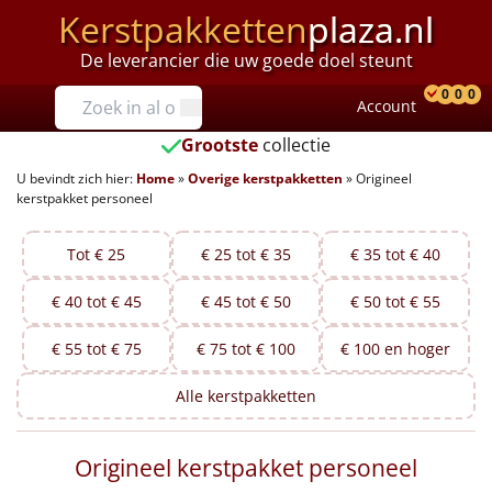
Kerstpakketten
plaza.nl
De leverancier die uw goede doel steunt
Prijzen
0
0
0
Account
Prod
Ver
W
Tot €25
Grootste
collectie
U bevindt zich hier:
Home
»
Overige kerstpakketten
»
Origineel
€25 tot €35
kerstpakket personeel
€35 tot €40
Tot € 25
€ 25 tot € 35
€ 35 tot € 40
€40 tot €45
€ 40 tot € 45
€ 45 tot € 50
€ 50 tot € 55
€45 tot €50
€ 55 tot € 75
€ 75 tot € 100
€ 100 en hoger
€50 tot €55
Alle
kerstpakketten
€55 tot €75
Origineel kerstpakket personeel