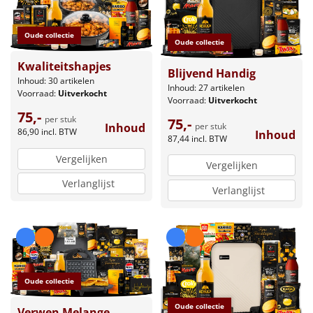
Oude collectie
Oude collectie
Kwaliteitshapjes
Blijvend Handig
Inhoud: 30 artikelen
Inhoud: 27 artikelen
Voorraad:
Uitverkocht
Voorraad:
Uitverkocht
75,-
per stuk
75,-
per stuk
Inhoud
86,90
incl. BTW
Inhoud
87,44
incl. BTW
Vergelijken
Vergelijken
Verlanglijst
Verlanglijst
Oude collectie
Oude collectie
Verwen Melange