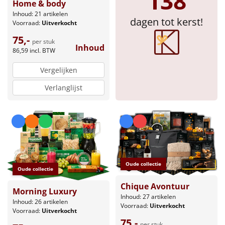
138
Home & body
Inhoud: 21 artikelen
Sinterklaaspakketten
dagen tot kerst!
Voorraad:
Uitverkocht
75,-
Particulier
per stuk
Inhoud
86,59
incl. BTW
Kerstgeschenken 2026
Vergelijken
Verlanglijst
Relatiegeschenken
Cadeaubon
Per stuk
Alle overige
Oude collectie
Oude collectie
Chique Avontuur
Morning Luxury
Inhoud: 27 artikelen
Inhoud: 26 artikelen
Voorraad:
Uitverkocht
Voorraad:
Uitverkocht
75,-
per stuk