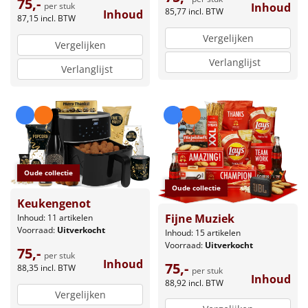
75,-
Inhoud
per stuk
85,77
incl. BTW
Inhoud
87,15
incl. BTW
Vergelijken
Vergelijken
Verlanglijst
Verlanglijst
Oude collectie
Oude collectie
Keukengenot
Fijne Muziek
Inhoud: 11 artikelen
Voorraad:
Uitverkocht
Inhoud: 15 artikelen
Voorraad:
Uitverkocht
75,-
per stuk
Inhoud
75,-
88,35
incl. BTW
per stuk
Inhoud
88,92
incl. BTW
Vergelijken