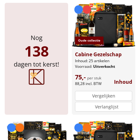
Nog
Oude collectie
138
Cabine Gezelschap
Inhoud: 25 artikelen
dagen tot kerst!
Voorraad:
Uitverkocht
75,-
per stuk
Inhoud
88,28
incl. BTW
Vergelijken
Verlanglijst