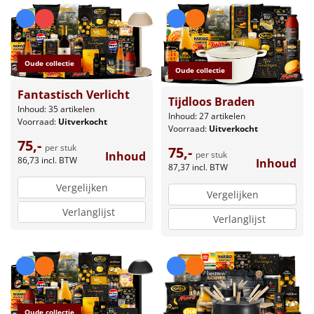
Oude collectie
Oude collectie
Fantastisch Verlicht
Tijdloos Braden
Inhoud: 35 artikelen
Inhoud: 27 artikelen
Voorraad:
Uitverkocht
Voorraad:
Uitverkocht
75,-
per stuk
75,-
per stuk
Inhoud
86,73
incl. BTW
Inhoud
87,37
incl. BTW
Vergelijken
Vergelijken
Verlanglijst
Verlanglijst
Oude collectie