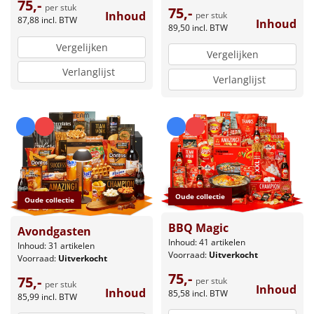
75,-
per stuk
75,-
Inhoud
per stuk
87,88
incl. BTW
Inhoud
89,50
incl. BTW
Vergelijken
Vergelijken
Verlanglijst
Verlanglijst
Oude collectie
Oude collectie
BBQ Magic
Avondgasten
Inhoud: 41 artikelen
Inhoud: 31 artikelen
Voorraad:
Uitverkocht
Voorraad:
Uitverkocht
75,-
75,-
per stuk
per stuk
Inhoud
Inhoud
85,58
incl. BTW
85,99
incl. BTW