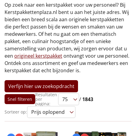
€75 tot €100
Op zoek naar een kerstpakket voor uw personeel? Bij
Kerstpakkettenplaza.nl bent u aan het juiste adres. Wij
€100 en hoger
bieden een breed scala aan originele kerstpakketten
die perfect passen bij de wensen en smaken van uw
Alle kerstpakketten 2026
medewerkers. Of het nu gaat om een thematisch
pakket, een culinair hoogstandje of een unieke
Thema
samenstelling van producten, wij zorgen ervoor dat u
een
origineel kerstpakket
ontvangt voor uw personeel.
Origineel
Ontdek ons assortiment en geef uw medewerkers een
kerstpakket dat echt bijzonder is.
Rituals
Verfijn hier uw zoekopdracht
Luxe
Resultaten
/
1843
Snel filteren
per
Mannen
pagina:
Sorteer op:
Vrouwen
Duurzaam