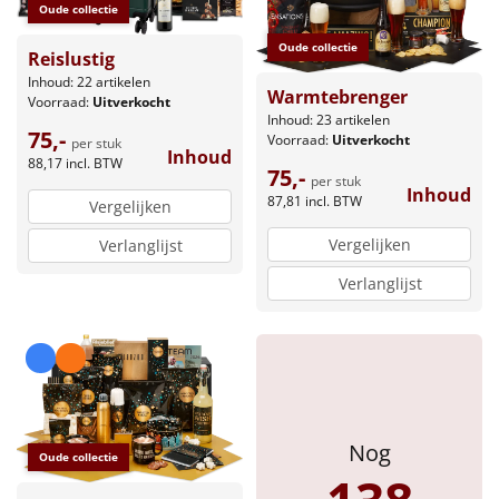
Borrelplank
Oude collectie
Oude collectie
Reislustig
Warmtekussen
NIEUW
Inhoud: 22 artikelen
Warmtebrenger
Voorraad:
Uitverkocht
Slowcooker
POPULAIR
Inhoud: 23 artikelen
75,-
Voorraad:
Uitverkocht
per stuk
Inhoud
88,17
incl. BTW
Noodradio
NIEUW
75,-
per stuk
Inhoud
87,81
incl. BTW
Vergelijken
Deken (fleece plaid)
Vergelijken
Verlanglijst
Alle artikelen
Verlanglijst
Overige
Ideeën
Personeel
Nog
Oude collectie
Doe het zelf