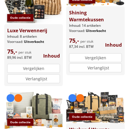
Shining
Oude collectie
Warmtekussen
Inhoud: 14 artikelen
Luxe Verwennerij
Voorraad:
Uitverkocht
Inhoud: 8 artikelen
75,-
per stuk
Voorraad:
Uitverkocht
Inhoud
87,34
incl. BTW
75,-
per stuk
Inhoud
89,96
incl. BTW
Vergelijken
Verlanglijst
Vergelijken
Verlanglijst
Oude collectie
Oude collectie