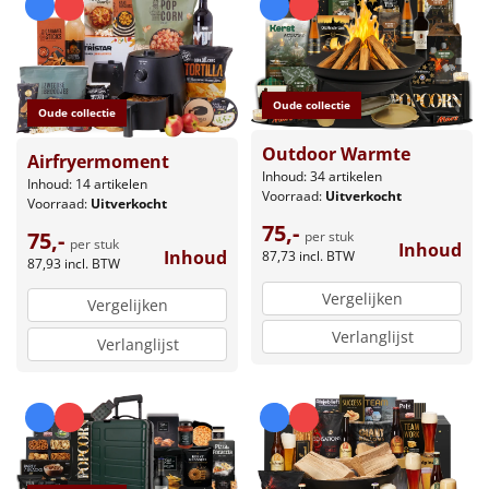
Leuke
Goedkope
Oude collectie
Oude collectie
Uniek
Outdoor Warmte
Airfryermoment
Inhoud: 34 artikelen
Inhoud: 14 artikelen
Alle thema's
Voorraad:
Uitverkocht
Voorraad:
Uitverkocht
75,-
75,-
Artikel
per stuk
per stuk
Inhoud
Inhoud
87,73
incl. BTW
87,93
incl. BTW
Hitster
NIEUW
Vergelijken
Vergelijken
Verlanglijst
Pizzarette
Verlanglijst
Tas
Wake up light
NIEUW