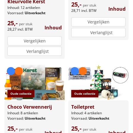
Kleurvolle Kerst
25,-
per stuk
Inhoud: 12 artikelen
Inhoud
28,71
incl. BTW
Voorraad:
Uitverkocht
Vergelijken
25,-
per stuk
Inhoud
28,27
incl. BTW
Verlanglijst
Vergelijken
Verlanglijst
Oude collectie
Oude collectie
Choco Verwennerij
Toiletpret
Inhoud: 8 artikelen
Inhoud: 4 artikelen
Voorraad:
Uitverkocht
Voorraad:
Uitverkocht
25,-
25,-
per stuk
per stuk
Inhoud
Inhoud