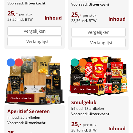
Voorraad:
Uitverkocht
Voorraad:
Uitverkocht
25,-
25,-
per stuk
per stuk
Inhoud
Inhoud
28,25
incl. BTW
28,36
incl. BTW
Vergelijken
Vergelijken
Verlanglijst
Verlanglijst
Oude collectie
Oude collectie
Smulgeluk
Inhoud: 18 artikelen
Aperitief Serveren
Voorraad:
Uitverkocht
Inhoud: 25 artikelen
25,-
Voorraad:
Uitverkocht
per stuk
Inhoud
28,16
incl. BTW
25,-