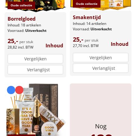
Borrelplank
Oude collectie
Oude collectie
Warmtekussen
Smakentijd
NIEUW
Borrelgloed
Inhoud: 14 artikelen
Inhoud: 18 artikelen
Voorraad:
Uitverkocht
Voorraad:
Uitverkocht
Slowcooker
POPULAIR
25,-
25,-
per stuk
per stuk
Inhoud
Inhoud
Noodradio
27,70
incl. BTW
NIEUW
28,82
incl. BTW
Vergelijken
Vergelijken
Deken (fleece plaid)
Verlanglijst
Verlanglijst
Alle artikelen
Overige
Ideeën
Personeel
Nog
Doe het zelf