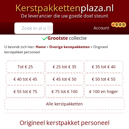
Kerstpakketten
plaza.nl
De leverancier die uw goede doel steunt
Prijzen
0
0
0
Account
Prod
Ver
W
Tot €25
Grootste
collectie
U bevindt zich hier:
Home
»
Overige kerstpakketten
»
Origineel
€25 tot €35
kerstpakket personeel
€35 tot €40
Tot € 25
€ 25 tot € 35
€ 35 tot € 40
€40 tot €45
€ 40 tot € 45
€ 45 tot € 50
€ 50 tot € 55
€45 tot €50
€ 55 tot € 75
€ 75 tot € 100
€ 100 en hoger
€50 tot €55
Alle
kerstpakketten
€55 tot €75
Origineel kerstpakket personeel