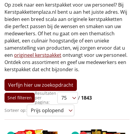
€75 tot €100
Op zoek naar een kerstpakket voor uw personeel? Bij
Kerstpakkettenplaza.nl bent u aan het juiste adres. Wij
€100 en hoger
bieden een breed scala aan originele kerstpakketten
die perfect passen bij de wensen en smaken van uw
Alle kerstpakketten 2026
medewerkers. Of het nu gaat om een thematisch
pakket, een culinair hoogstandje of een unieke
Thema
samenstelling van producten, wij zorgen ervoor dat u
een
origineel kerstpakket
ontvangt voor uw personeel.
Origineel
Ontdek ons assortiment en geef uw medewerkers een
kerstpakket dat echt bijzonder is.
Rituals
Verfijn hier uw zoekopdracht
Luxe
Resultaten
/
1843
Snel filteren
per
Mannen
pagina:
Sorteer op:
Vrouwen
Duurzaam