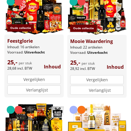
Leuke
Goedkope
Oude collectie
Oude collectie
Uniek
Feestglorie
Mooie Waardering
Inhoud: 16 artikelen
Inhoud: 22 artikelen
Alle thema's
Voorraad:
Uitverkocht
Voorraad:
Uitverkocht
25,-
25,-
per stuk
Artikel
per stuk
Inhoud
Inhoud
28,68
incl. BTW
28,92
incl. BTW
Hitster
NIEUW
Vergelijken
Vergelijken
Verlanglijst
Verlanglijst
Pizzarette
Tas
Wake up light
NIEUW