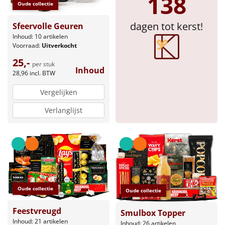
138
Oude collectie
Sinterklaaspakketten
dagen tot kerst!
Sfeervolle Geuren
Inhoud: 10 artikelen
Particulier
Voorraad:
Uitverkocht
25,-
Kerstgeschenken 2026
per stuk
Inhoud
28,96
incl. BTW
Relatiegeschenken
Vergelijken
Verlanglijst
Cadeaubon
Per stuk
Alle overige
Oude collectie
Oude collectie
Feestvreugd
Smulbox Topper
Inhoud: 21 artikelen
Inhoud: 26 artikelen