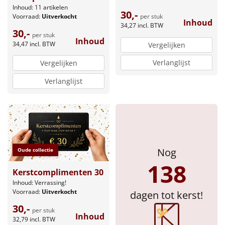
Inhoud: 11 artikelen
30,-
Voorraad:
Uitverkocht
per stuk
Inhoud
34,27
incl. BTW
30,-
per stuk
Inhoud
34,47
incl. BTW
Vergelijken
Verlanglijst
Vergelijken
Verlanglijst
Nog
Oude collectie
138
Kerstcomplimenten 30
Inhoud: Verrassing!
Voorraad:
Uitverkocht
dagen tot kerst!
30,-
per stuk
Inhoud
32,79
incl. BTW