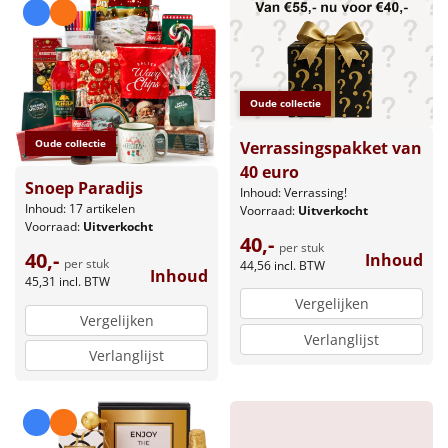
Borrelplank
Warmtekussen
NIEUW
Slowcooker
Oude collectie
POPULAIR
Oude collectie
Verrassingspakket van
Noodradio
NIEUW
40 euro
Snoep Paradijs
Inhoud: Verrassing!
Deken (fleece plaid)
Inhoud: 17 artikelen
Voorraad:
Uitverkocht
Voorraad:
Uitverkocht
40,-
per stuk
Alle artikelen
40,-
Inhoud
per stuk
44,56
incl. BTW
Inhoud
45,31
incl. BTW
Overige
Vergelijken
Vergelijken
Ideeën
Verlanglijst
Verlanglijst
Personeel
Doe het zelf