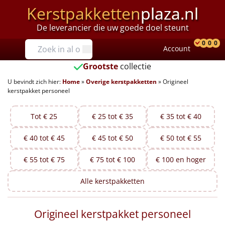
Kerstpakketten
plaza.nl
De leverancier die uw goede doel steunt
Prijzen
0
0
0
Account
Prod
Ver
W
Tot €25
Grootste
collectie
U bevindt zich hier:
Home
»
Overige kerstpakketten
»
Origineel
€25 tot €35
kerstpakket personeel
€35 tot €40
Tot € 25
€ 25 tot € 35
€ 35 tot € 40
€40 tot €45
€ 40 tot € 45
€ 45 tot € 50
€ 50 tot € 55
€45 tot €50
€ 55 tot € 75
€ 75 tot € 100
€ 100 en hoger
€50 tot €55
Alle
kerstpakketten
€55 tot €75
Origineel kerstpakket personeel