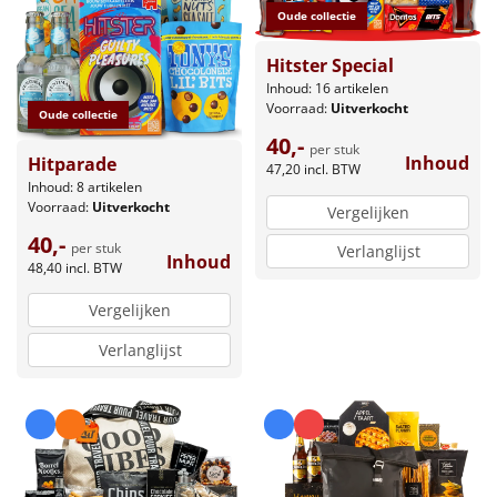
Oude collectie
Hitster Special
Inhoud: 16 artikelen
Voorraad:
Uitverkocht
Oude collectie
40,-
per stuk
Inhoud
Hitparade
47,20
incl. BTW
Inhoud: 8 artikelen
Voorraad:
Uitverkocht
Vergelijken
40,-
per stuk
Verlanglijst
Inhoud
48,40
incl. BTW
Vergelijken
Verlanglijst