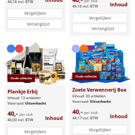
per stuk
44,16
incl. BTW
Inhoud
46,16
incl. BTW
Vergelijken
Vergelijken
Verlanglijst
Verlanglijst
Oude collectie
Oude collectie
Zoete Verwennerij Box
Plankje Erbij
Inhoud: 30 artikelen
Inhoud: 13 artikelen
Voorraad:
Uitverkocht
Voorraad:
Uitverkocht
40,-
40,-
per stuk
per stuk
Inhoud
Inhoud
44,17
incl. BTW
46,00
incl. BTW
Vergelijken
Vergelijken