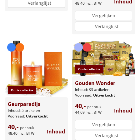
Inhoud
Verlanglijst
48,40
incl. BTW
Vergelijken
Verlanglijst
Oude collectie
Gouden Wonder
Inhoud: 33 artikelen
Oude collectie
Voorraad:
Uitverkocht
Geurparadijs
40,-
per stuk
Inhoud
Inhoud: 5 artikelen
44,69
incl. BTW
Voorraad:
Uitverkocht
Vergelijken
40,-
per stuk
Inhoud
48,40
incl. BTW
Verlanglijst