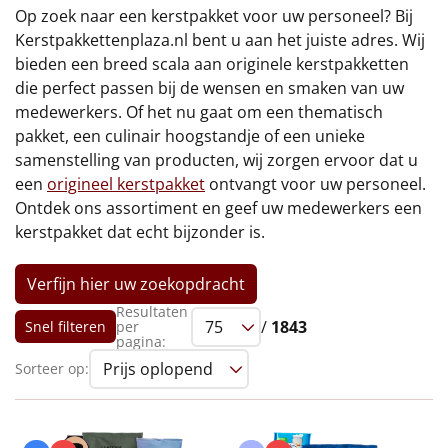
€75 tot €100
Op zoek naar een kerstpakket voor uw personeel? Bij
Kerstpakkettenplaza.nl bent u aan het juiste adres. Wij
€100 en hoger
bieden een breed scala aan originele kerstpakketten
die perfect passen bij de wensen en smaken van uw
Alle kerstpakketten 2026
medewerkers. Of het nu gaat om een thematisch
pakket, een culinair hoogstandje of een unieke
Thema
samenstelling van producten, wij zorgen ervoor dat u
een
origineel kerstpakket
ontvangt voor uw personeel.
Origineel
Ontdek ons assortiment en geef uw medewerkers een
kerstpakket dat echt bijzonder is.
Rituals
Verfijn hier uw zoekopdracht
Luxe
Resultaten
/
1843
Snel filteren
per
Mannen
pagina:
Sorteer op:
Vrouwen
Duurzaam