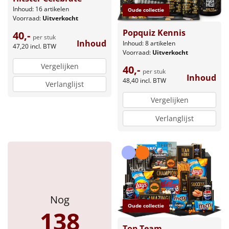
Inhoud: 16 artikelen
Oude collectie
Voorraad:
Uitverkocht
Popquiz Kennis
40,-
per stuk
Inhoud
Inhoud: 8 artikelen
47,20
incl. BTW
Voorraad:
Uitverkocht
Vergelijken
40,-
per stuk
Inhoud
48,40
incl. BTW
Verlanglijst
Vergelijken
Verlanglijst
Nog
Oude collectie
138
Top Team