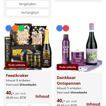
Vergelijken
Verlanglijst
Oude collectie
Oude collectie
Feestkraker
Dankbaar
Inhoud: 8 artikelen
Ontspannen
Voorraad:
Uitverkocht
Inhoud: 5 artikelen
40,-
Voorraad:
Uitverkocht
per stuk
Inhoud
48,40
incl. BTW
40,-
per stuk
Inhoud
48,40
incl. BTW