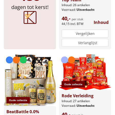
Inhoud: 26 artikelen
dagen tot kerst!
Voorraad:
Uitverkocht
40,-
per stuk
Inhoud
44,15
incl. BTW
Vergelijken
Verlanglijst
Oude collectie
Rode Verleiding
Oude collectie
Inhoud: 27 artikelen
Voorraad:
Uitverkocht
BeatBattle 0.0%
40,-