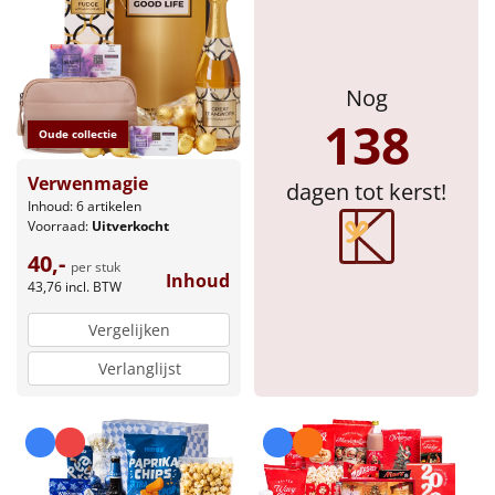
Sinterklaaspakketten
Particulier
Nog
138
Oude collectie
Kerstgeschenken 2026
Verwenmagie
dagen tot kerst!
Relatiegeschenken
Inhoud: 6 artikelen
Voorraad:
Uitverkocht
Cadeaubon
40,-
per stuk
Inhoud
43,76
incl. BTW
Per stuk
Vergelijken
Alle overige
Verlanglijst