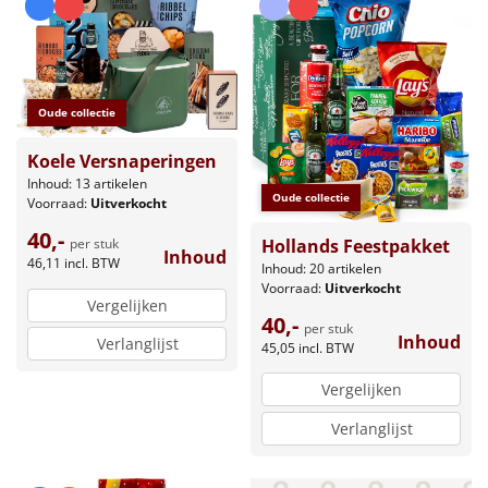
Leuke
Goedkope
Oude collectie
Uniek
Koele Versnaperingen
Inhoud: 13 artikelen
Alle thema's
Oude collectie
Voorraad:
Uitverkocht
Artikel
40,-
Hollands Feestpakket
per stuk
Inhoud
46,11
incl. BTW
Inhoud: 20 artikelen
Hitster
Voorraad:
Uitverkocht
NIEUW
Vergelijken
40,-
per stuk
Pizzarette
Inhoud
Verlanglijst
45,05
incl. BTW
Vergelijken
Tas
Verlanglijst
Wake up light
NIEUW