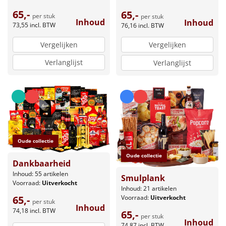
65,-
65,-
per stuk
per stuk
Inhoud
Inhoud
73,55
incl. BTW
76,16
incl. BTW
Vergelijken
Vergelijken
Verlanglijst
Verlanglijst
Oude collectie
Oude collectie
Dankbaarheid
Inhoud: 55 artikelen
Smulplank
Voorraad:
Uitverkocht
Inhoud: 21 artikelen
Voorraad:
Uitverkocht
65,-
per stuk
Inhoud
74,18
incl. BTW
65,-
per stuk
Inhoud
74,87
incl. BTW