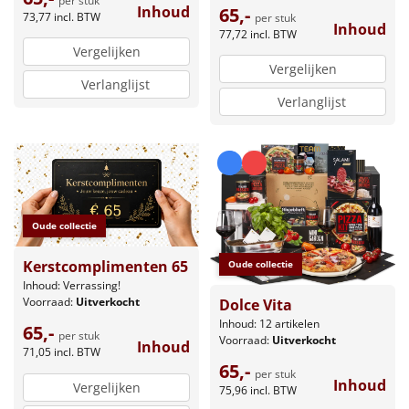
per stuk
Inhoud
65,-
73,77
incl. BTW
per stuk
Inhoud
77,72
incl. BTW
Vergelijken
Vergelijken
Verlanglijst
Verlanglijst
Oude collectie
Kerstcomplimenten 65
Oude collectie
Inhoud: Verrassing!
Voorraad:
Uitverkocht
Dolce Vita
Inhoud: 12 artikelen
65,-
per stuk
Voorraad:
Uitverkocht
Inhoud
71,05
incl. BTW
65,-
per stuk
Inhoud
Vergelijken
75,96
incl. BTW