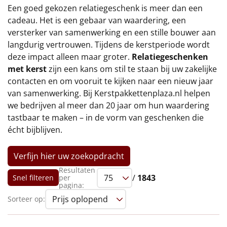
€75 tot €100
Een goed gekozen relatiegeschenk is meer dan een
cadeau. Het is een gebaar van waardering, een
€100 en hoger
versterker van samenwerking en een stille bouwer aan
langdurig vertrouwen. Tijdens de kerstperiode wordt
Alle kerstpakketten 2026
deze impact alleen maar groter.
Relatiegeschenken
met kerst
zijn een kans om stil te staan bij uw zakelijke
Thema
contacten en om vooruit te kijken naar een nieuw jaar
van samenwerking. Bij Kerstpakkettenplaza.nl helpen
Origineel
we bedrijven al meer dan 20 jaar om hun waardering
tastbaar te maken – in de vorm van geschenken die
Rituals
écht bijblijven.
Luxe
Verfijn hier uw zoekopdracht
Mannen
Resultaten
/
1843
Snel filteren
per
pagina:
Vrouwen
Sorteer op:
Duurzaam