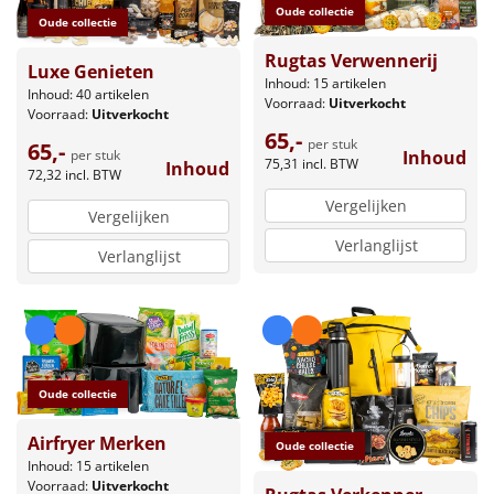
Oude collectie
Oude collectie
Rugtas Verwennerij
Luxe Genieten
Inhoud: 15 artikelen
Inhoud: 40 artikelen
Voorraad:
Uitverkocht
Voorraad:
Uitverkocht
65,-
per stuk
65,-
per stuk
Inhoud
75,31
incl. BTW
Inhoud
72,32
incl. BTW
Vergelijken
Vergelijken
Verlanglijst
Verlanglijst
Oude collectie
Airfryer Merken
Oude collectie
Inhoud: 15 artikelen
Voorraad:
Uitverkocht