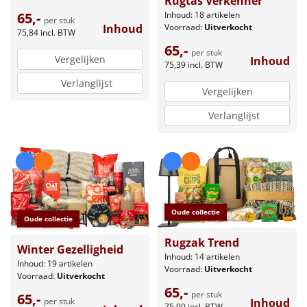
Rugtas Verkenner
65,-
Inhoud: 18 artikelen
per stuk
Inhoud
Voorraad:
Uitverkocht
75,84
incl. BTW
65,-
per stuk
Vergelijken
Inhoud
75,39
incl. BTW
Verlanglijst
Vergelijken
Verlanglijst
Oude collectie
Oude collectie
Rugzak Trend
Winter Gezelligheid
Inhoud: 14 artikelen
Inhoud: 19 artikelen
Voorraad:
Uitverkocht
Voorraad:
Uitverkocht
65,-
per stuk
65,-
per stuk
Inhoud
75,90
incl. BTW