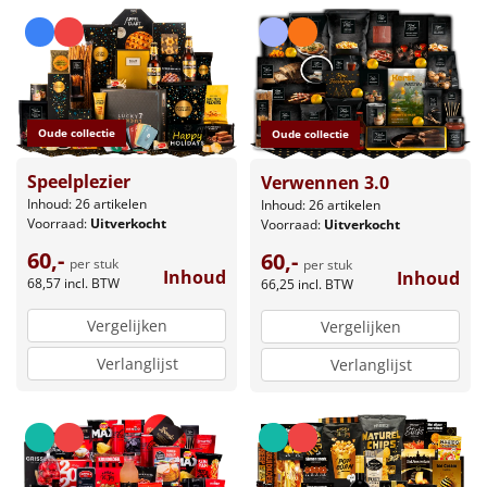
Leuke
Goedkope
Oude collectie
Uniek
Oude collectie
Speelplezier
Verwennen 3.0
Alle thema's
Inhoud: 26 artikelen
Inhoud: 26 artikelen
Voorraad:
Uitverkocht
Voorraad:
Uitverkocht
Artikel
60,-
60,-
per stuk
per stuk
Inhoud
Inhoud
68,57
incl. BTW
Hitster
66,25
incl. BTW
NIEUW
Vergelijken
Vergelijken
Pizzarette
Verlanglijst
Verlanglijst
Tas
Wake up light
NIEUW