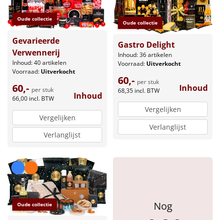
Borrelplank
Oude collectie
Oude collectie
Warmtekussen
NIEUW
Gevarieerde
Gastro Delight
Slowcooker
Verwennerij
POPULAIR
Inhoud: 36 artikelen
Inhoud: 40 artikelen
Voorraad:
Uitverkocht
Voorraad:
Uitverkocht
Noodradio
NIEUW
60,-
per stuk
60,-
Inhoud
per stuk
68,35
incl. BTW
Inhoud
Deken (fleece plaid)
66,00
incl. BTW
Vergelijken
Vergelijken
Alle artikelen
Verlanglijst
Verlanglijst
Overige
Ideeën
Personeel
Nog
Oude collectie
Doe het zelf