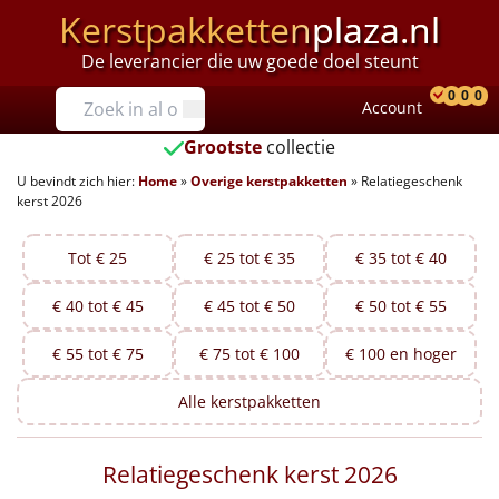
Kerstpakketten
plaza.nl
De leverancier die uw goede doel steunt
Prijzen
0
0
0
Account
Prod
Ver
W
Tot €25
Grootste
collectie
U bevindt zich hier:
Home
»
Overige kerstpakketten
»
Relatiegeschenk
€25 tot €35
kerst 2026
€35 tot €40
Tot € 25
€ 25 tot € 35
€ 35 tot € 40
€40 tot €45
€ 40 tot € 45
€ 45 tot € 50
€ 50 tot € 55
€45 tot €50
€ 55 tot € 75
€ 75 tot € 100
€ 100 en hoger
€50 tot €55
Alle
kerstpakketten
€55 tot €75
Relatiegeschenk kerst 2026