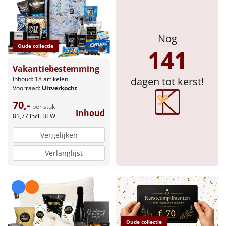
Nog
Oude collectie
141
Vakantiebestemming
Inhoud: 18 artikelen
dagen tot kerst!
Voorraad:
Uitverkocht
70,-
per stuk
Inhoud
81,77
incl. BTW
Vergelijken
Verlanglijst
Oude collectie