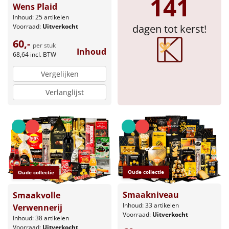
141
Wens Plaid
Sinterklaaspakketten
Inhoud: 25 artikelen
dagen tot kerst!
Voorraad:
Uitverkocht
Particulier
60,-
per stuk
Inhoud
68,64
incl. BTW
Kerstgeschenken 2026
Vergelijken
Relatiegeschenken
Verlanglijst
Cadeaubon
Per stuk
Alle overige
Oude collectie
Oude collectie
Smaakniveau
Smaakvolle
Inhoud: 33 artikelen
Verwennerij
Voorraad:
Uitverkocht
Inhoud: 38 artikelen
Voorraad:
Uitverkocht