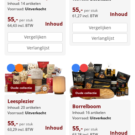
Inhoud: 14 artikelen
55,-
Voorraad:
Uitverkocht
per stuk
Inhoud
61,27
incl. BTW
55,-
per stuk
Inhoud
64,43
incl. BTW
Vergelijken
Vergelijken
Verlanglijst
Verlanglijst
Oude collectie
Oude collectie
Leesplezier
Borrelboom
Inhoud: 20 artikelen
Inhoud: 16 artikelen
Voorraad:
Uitverkocht
Voorraad:
Uitverkocht
55,-
per stuk
55,-
Inhoud
per stuk
63,29
incl. BTW
Inhoud
63,28
incl. BTW