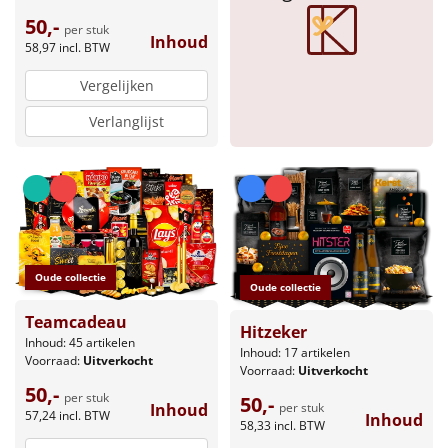
50,-
per stuk
Sinterklaaspakketten
Inhoud
58,97
incl. BTW
Particulier
Vergelijken
Verlanglijst
Kerstgeschenken 2026
Relatiegeschenken
Cadeaubon
Per stuk
Oude collectie
Oude collectie
Teamcadeau
Alle overige
Hitzeker
Inhoud: 45 artikelen
Inhoud: 17 artikelen
Voorraad:
Uitverkocht
Voorraad:
Uitverkocht
50,-
per stuk
50,-
Inhoud
per stuk
57,24
incl. BTW
Inhoud
58,33
incl. BTW