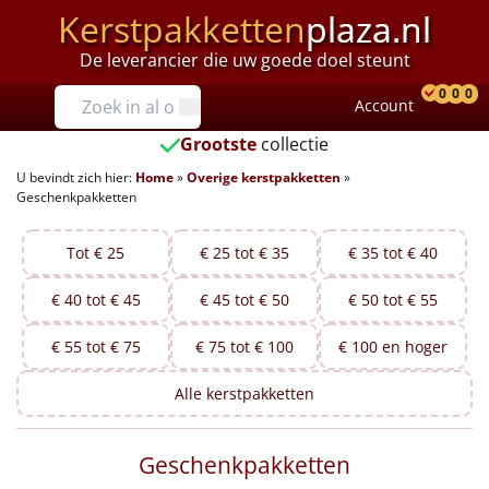
Kerstpakketten
plaza.nl
De leverancier die uw goede doel steunt
Prijzen
0
0
0
Account
Prod
Ver
W
Tot €25
Grootste
collectie
U bevindt zich hier:
Home
»
Overige kerstpakketten
»
€25 tot €35
Geschenkpakketten
€35 tot €40
Tot € 25
€ 25 tot € 35
€ 35 tot € 40
€40 tot €45
€ 40 tot € 45
€ 45 tot € 50
€ 50 tot € 55
€45 tot €50
€ 55 tot € 75
€ 75 tot € 100
€ 100 en hoger
€50 tot €55
Alle
kerstpakketten
€55 tot €75
Geschenkpakketten