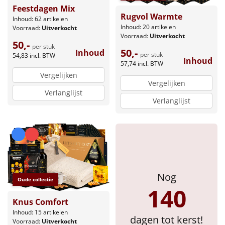
Borrelplank
Feestdagen Mix
Rugvol Warmte
Inhoud: 62 artikelen
Warmtekussen
Inhoud: 20 artikelen
Voorraad:
Uitverkocht
NIEUW
Voorraad:
Uitverkocht
50,-
per stuk
50,-
Slowcooker
Inhoud
POPULAIR
per stuk
54,83
incl. BTW
Inhoud
57,74
incl. BTW
Vergelijken
Noodradio
NIEUW
Vergelijken
Verlanglijst
Deken (fleece plaid)
Verlanglijst
Alle artikelen
Overige
Ideeën
Nog
Oude collectie
140
Personeel
Knus Comfort
Inhoud: 15 artikelen
Doe het zelf
dagen tot kerst!
Voorraad:
Uitverkocht