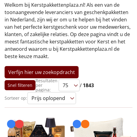
€75 tot €100
Welkom bij Kerstpakkettenplaza.nl! Als een van de
toonaangevende leveranciers van geschenkpakketten
€100 en hoger
in Nederland, zijn wij er om u te helpen bij het vinden
van het perfecte kerstgeschenk voor uw medewerkers,
Alle kerstpakketten 2026
klanten, of zakelijke relaties. Op deze pagina vindt u de
meest fantastische kerstpakketten voor Kerst en het
Thema
antwoord waarom u bij Kerstpakkettenplaza.nl de
beste keuze maakt.
Origineel
Verfijn hier uw zoekopdracht
Rituals
Resultaten
/
1843
Snel filteren
per
Luxe
pagina:
Sorteer op:
Mannen
Vrouwen
Duurzaam