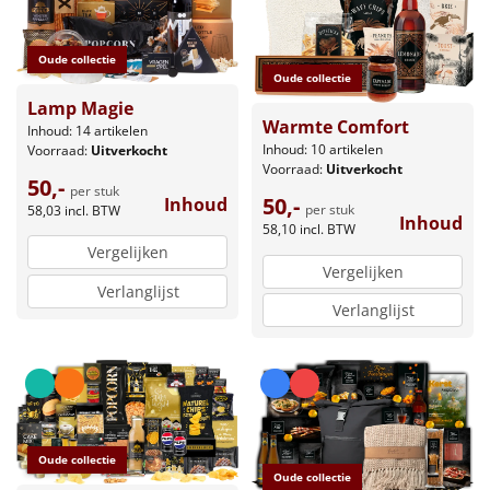
Leuke
Oude collectie
Oude collectie
Goedkope
Lamp Magie
Warmte Comfort
Inhoud: 14 artikelen
Uniek
Inhoud: 10 artikelen
Voorraad:
Uitverkocht
Voorraad:
Uitverkocht
50,-
per stuk
Alle thema's
50,-
Inhoud
per stuk
58,03
incl. BTW
Inhoud
58,10
incl. BTW
Artikel
Vergelijken
Vergelijken
Hitster
Verlanglijst
NIEUW
Verlanglijst
Pizzarette
Tas
Wake up light
NIEUW
Oude collectie
Oude collectie