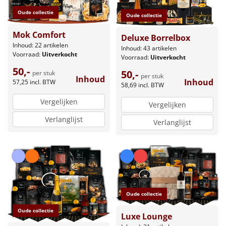
Oude collectie
Oude collectie
Mok Comfort
Deluxe Borrelbox
Inhoud: 22 artikelen
Inhoud: 43 artikelen
Voorraad:
Uitverkocht
Voorraad:
Uitverkocht
50,-
50,-
per stuk
per stuk
Inhoud
Inhoud
57,25
incl. BTW
58,69
incl. BTW
Vergelijken
Vergelijken
Verlanglijst
Verlanglijst
Oude collectie
Oude collectie
Luxe Lounge