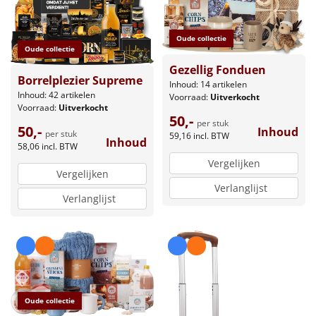
Oude collectie
Oude collectie
Gezellig Fonduen
Borrelplezier Supreme
Inhoud: 14 artikelen
Inhoud: 42 artikelen
Voorraad:
Uitverkocht
Voorraad:
Uitverkocht
50,-
per stuk
50,-
Inhoud
per stuk
59,16
incl. BTW
Inhoud
58,06
incl. BTW
Vergelijken
Vergelijken
Verlanglijst
Verlanglijst
Oude collectie