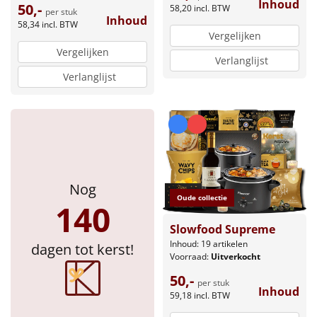
Inhoud
50,-
58,20
incl. BTW
per stuk
Inhoud
58,34
incl. BTW
Vergelijken
Vergelijken
Verlanglijst
Verlanglijst
Nog
Oude collectie
140
Slowfood Supreme
Inhoud: 19 artikelen
dagen tot kerst!
Voorraad:
Uitverkocht
50,-
per stuk
Inhoud
59,18
incl. BTW