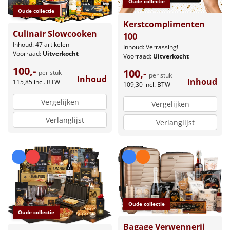
Oude collectie
Oude collectie
Kerstcomplimenten
Culinair Slowcooken
100
Inhoud: 47 artikelen
Inhoud: Verrassing!
Voorraad:
Uitverkocht
Voorraad:
Uitverkocht
100,-
100,-
per stuk
per stuk
Inhoud
Inhoud
115,85
incl. BTW
109,30
incl. BTW
Vergelijken
Vergelijken
Verlanglijst
Verlanglijst
Oude collectie
Oude collectie
Bagage Verwennerij