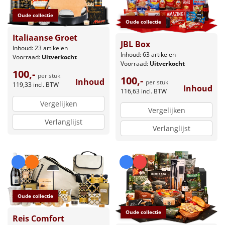
Oude collectie
Oude collectie
Italiaanse Groet
JBL Box
Inhoud: 23 artikelen
Inhoud: 63 artikelen
Voorraad:
Uitverkocht
Voorraad:
Uitverkocht
100,-
per stuk
100,-
Inhoud
per stuk
119,33
incl. BTW
Inhoud
116,63
incl. BTW
Vergelijken
Vergelijken
Verlanglijst
Verlanglijst
Oude collectie
Oude collectie
Reis Comfort