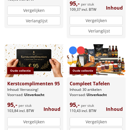
95,-
per stuk
Inhoud
109,37
incl. BTW
Vergelijken
Vergelijken
Verlanglijst
Verlanglijst
Oude collectie
Oude collectie
Kerstcomplimenten 95
Compleet Tafelen
Inhoud: Verrassing!
Inhoud: 30 artikelen
Voorraad:
Uitverkocht
Voorraad:
Uitverkocht
95,-
95,-
per stuk
per stuk
Inhoud
Inhoud
103,84
incl. BTW
110,43
incl. BTW
Vergelijken
Vergelijken