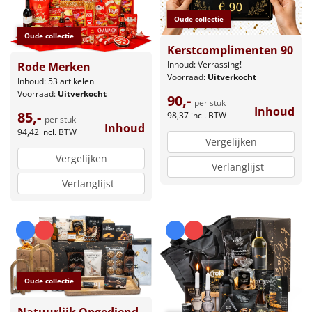
Oude collectie
Leuke
Oude collectie
Kerstcomplimenten 90
Goedkope
Inhoud: Verrassing!
Rode Merken
Voorraad:
Uitverkocht
Inhoud: 53 artikelen
Uniek
Voorraad:
Uitverkocht
90,-
per stuk
Inhoud
85,-
98,37
incl. BTW
per stuk
Alle thema's
Inhoud
94,42
incl. BTW
Vergelijken
Artikel
Vergelijken
Verlanglijst
Hitster
Verlanglijst
NIEUW
Pizzarette
Tas
Oude collectie
Wake up light
NIEUW