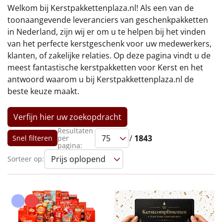
€75 tot €100
Welkom bij Kerstpakkettenplaza.nl! Als een van de
toonaangevende leveranciers van geschenkpakketten
€100 en hoger
in Nederland, zijn wij er om u te helpen bij het vinden
van het perfecte kerstgeschenk voor uw medewerkers,
Alle kerstpakketten 2026
klanten, of zakelijke relaties. Op deze pagina vindt u de
meest fantastische kerstpakketten voor Kerst en het
Thema
antwoord waarom u bij Kerstpakkettenplaza.nl de
beste keuze maakt.
Origineel
Verfijn hier uw zoekopdracht
Rituals
Resultaten
/
1843
Snel filteren
per
Luxe
pagina:
Sorteer op:
Mannen
Vrouwen
Duurzaam