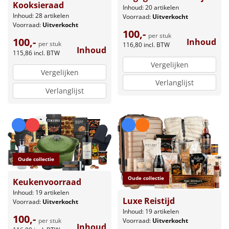
Kooksieraad
Inhoud: 20 artikelen
Inhoud: 28 artikelen
Voorraad:
Uitverkocht
Voorraad:
Uitverkocht
100,-
per stuk
100,-
Inhoud
per stuk
116,80
incl. BTW
Inhoud
115,86
incl. BTW
Vergelijken
Vergelijken
Verlanglijst
Verlanglijst
Oude collectie
Oude collectie
Keukenvoorraad
Inhoud: 19 artikelen
Luxe Reistijd
Voorraad:
Uitverkocht
Inhoud: 19 artikelen
100,-
per stuk
Voorraad:
Uitverkocht
Inhoud