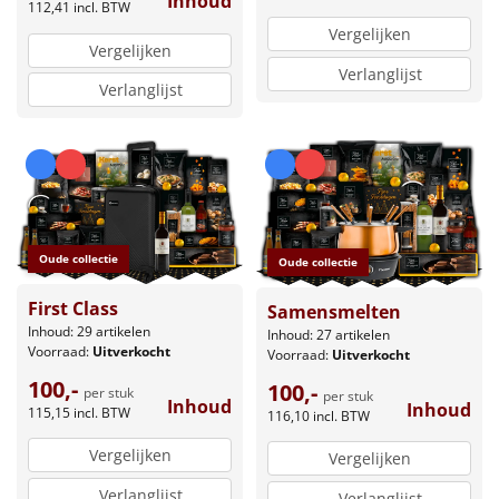
Inhoud
112,41
incl. BTW
Vergelijken
Vergelijken
Verlanglijst
Verlanglijst
Oude collectie
Oude collectie
First Class
Samensmelten
Inhoud: 29 artikelen
Inhoud: 27 artikelen
Voorraad:
Uitverkocht
Voorraad:
Uitverkocht
100,-
100,-
per stuk
per stuk
Inhoud
Inhoud
115,15
incl. BTW
116,10
incl. BTW
Vergelijken
Vergelijken
Verlanglijst
Verlanglijst