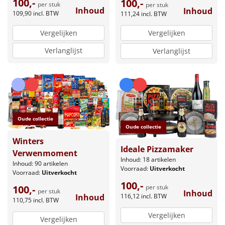
100,-
100,-
per stuk
per stuk
Inhoud
Inhoud
109,90
incl. BTW
111,24
incl. BTW
Vergelijken
Vergelijken
Verlanglijst
Verlanglijst
Oude collectie
Oude collectie
Winters
Ideale Pizzamaker
Verwenmoment
Inhoud: 18 artikelen
Inhoud: 90 artikelen
Voorraad:
Uitverkocht
Voorraad:
Uitverkocht
100,-
per stuk
100,-
per stuk
Inhoud
116,12
incl. BTW
Inhoud
110,75
incl. BTW
Vergelijken
Vergelijken