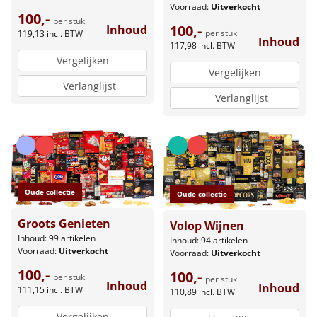
Voorraad:
Uitverkocht
100,-
per stuk
100,-
Inhoud
per stuk
119,13
incl. BTW
Inhoud
117,98
incl. BTW
Vergelijken
Vergelijken
Verlanglijst
Verlanglijst
Oude collectie
Oude collectie
Groots Genieten
Volop Wijnen
Inhoud: 99 artikelen
Inhoud: 94 artikelen
Voorraad:
Uitverkocht
Voorraad:
Uitverkocht
100,-
100,-
per stuk
per stuk
Inhoud
Inhoud
111,15
incl. BTW
110,89
incl. BTW
Vergelijken