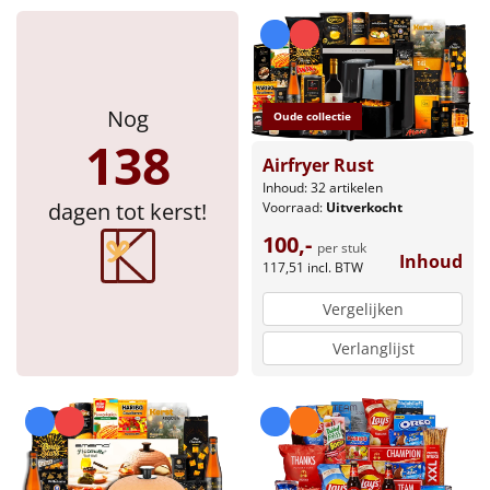
Nog
Oude collectie
138
Airfryer Rust
Inhoud: 32 artikelen
dagen tot kerst!
Voorraad:
Uitverkocht
100,-
per stuk
Inhoud
117,51
incl. BTW
Vergelijken
Verlanglijst