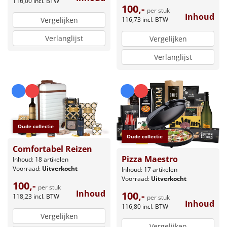
116,00
incl. BTW
100,-
per stuk
Inhoud
116,73
incl. BTW
Vergelijken
Verlanglijst
Vergelijken
Verlanglijst
Oude collectie
Oude collectie
Comfortabel Reizen
Pizza Maestro
Inhoud: 18 artikelen
Voorraad:
Uitverkocht
Inhoud: 17 artikelen
Voorraad:
Uitverkocht
100,-
per stuk
Inhoud
100,-
118,23
incl. BTW
per stuk
Inhoud
116,80
incl. BTW
Vergelijken
Vergelijken