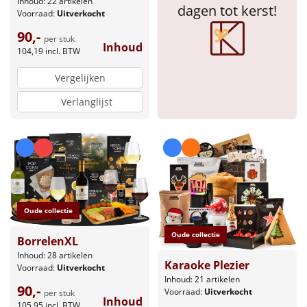
Inhoud: 22 artikelen
dagen tot kerst!
Voorraad:
Uitverkocht
Sinterklaaspakketten
90,-
per stuk
Inhoud
104,19
incl. BTW
Particulier
Vergelijken
Kerstgeschenken 2026
Verlanglijst
Relatiegeschenken
Cadeaubon
Per stuk
Oude collectie
Alle overige
Oude collectie
BorrelenXL
Inhoud: 28 artikelen
Karaoke Plezier
Voorraad:
Uitverkocht
Inhoud: 21 artikelen
90,-
Voorraad:
Uitverkocht
per stuk
Inhoud
105,95
incl. BTW