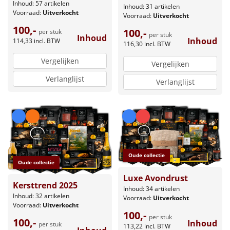
Inhoud: 57 artikelen
Inhoud: 31 artikelen
Voorraad:
Uitverkocht
Voorraad:
Uitverkocht
100,-
100,-
per stuk
per stuk
Inhoud
Inhoud
114,33
incl. BTW
116,30
incl. BTW
Vergelijken
Vergelijken
Verlanglijst
Verlanglijst
Oude collectie
Oude collectie
Luxe Avondrust
Kersttrend 2025
Inhoud: 34 artikelen
Inhoud: 32 artikelen
Voorraad:
Uitverkocht
Voorraad:
Uitverkocht
100,-
per stuk
100,-
Inhoud
per stuk
113,22
incl. BTW