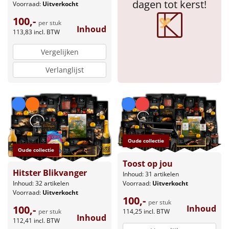
dagen tot kerst!
Voorraad:
Uitverkocht
100,-
per stuk
Inhoud
113,83
incl. BTW
Vergelijken
Verlanglijst
Oude collectie
Oude collectie
Toost op jou
Hitster Blikvanger
Inhoud: 31 artikelen
Voorraad:
Uitverkocht
Inhoud: 32 artikelen
Voorraad:
Uitverkocht
100,-
per stuk
Inhoud
100,-
114,25
incl. BTW
per stuk
Inhoud
112,41
incl. BTW