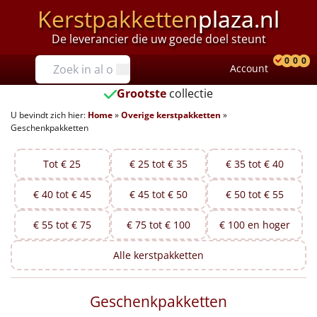
Kerstpakketten
plaza.nl
De leverancier die uw goede doel steunt
Prijzen
0
0
0
Account
Prod
Ver
W
Tot €25
Grootste
collectie
U bevindt zich hier:
Home
»
Overige kerstpakketten
»
€25 tot €35
Geschenkpakketten
€35 tot €40
Tot € 25
€ 25 tot € 35
€ 35 tot € 40
€40 tot €45
€ 40 tot € 45
€ 45 tot € 50
€ 50 tot € 55
€45 tot €50
€ 55 tot € 75
€ 75 tot € 100
€ 100 en hoger
€50 tot €55
Alle
kerstpakketten
€55 tot €75
Geschenkpakketten