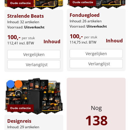
Oude collectie
Oude collectie
Fonduegloed
Stralende Beats
Inhoud: 26 artikelen
Inhoud: 32 artikelen
Voorraad:
Uitverkocht
Voorraad:
Uitverkocht
100,-
100,-
per stuk
per stuk
Inhoud
Inhoud
114,75
incl. BTW
112,41
incl. BTW
Vergelijken
Vergelijken
Verlanglijst
Verlanglijst
Nog
Oude collectie
138
Designreis
Inhoud: 29 artikelen