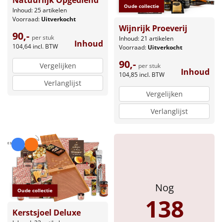
Natuurlijk Opgediend
Borrelplank
Oude collectie
Inhoud: 25 artikelen
Voorraad:
Uitverkocht
Warmtekussen
Wijnrijk Proeverij
NIEUW
90,-
per stuk
Inhoud: 21 artikelen
Inhoud
104,64
incl. BTW
Voorraad:
Uitverkocht
Slowcooker
POPULAIR
90,-
Vergelijken
per stuk
Inhoud
Noodradio
104,85
incl. BTW
NIEUW
Verlanglijst
Vergelijken
Deken (fleece plaid)
Verlanglijst
Alle artikelen
Overige
Ideeën
Nog
Personeel
Oude collectie
138
Kerstsjoel Deluxe
Doe het zelf