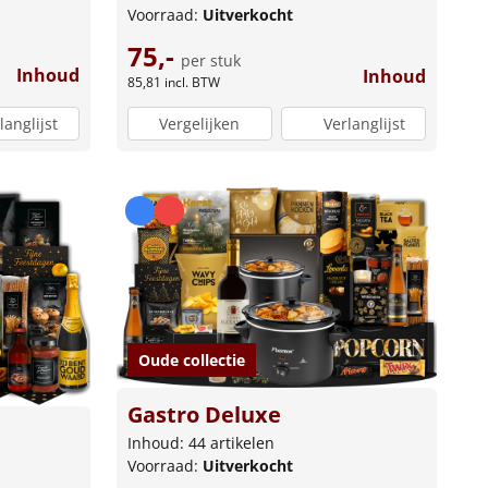
Voorraad:
Uitverkocht
75,-
per stuk
Inhoud
Inhoud
85,81
incl. BTW
langlijst
Vergelijken
Verlanglijst
Oude collectie
Gastro Deluxe
Inhoud: 44 artikelen
Voorraad:
Uitverkocht