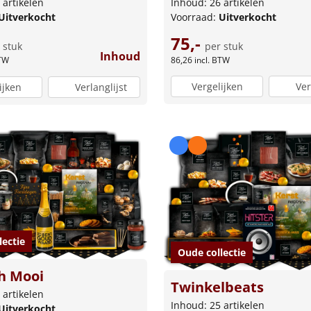
Inhoud: 26 artikelen
 artikelen
Voorraad:
Uitverkocht
Uitverkocht
75,-
per stuk
 stuk
Inhoud
86,26
incl. BTW
BTW
Vergelijken
Ver
ijken
Verlanglijst
lectie
Oude collectie
h Mooi
Twinkelbeats
 artikelen
Inhoud: 25 artikelen
Uitverkocht