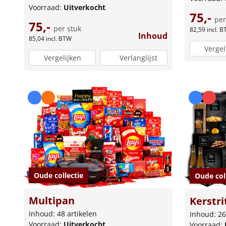
Voorraad:
Uitverkocht
75,-
per
75,-
per stuk
82,59
incl. 
Inhoud
85,04
incl. BTW
Vergel
Vergelijken
Verlanglijst
Oude collectie
Oude col
Multipan
Kerstr
Inhoud: 48 artikelen
Inhoud: 26
Voorraad:
Uitverkocht
Voorraad: