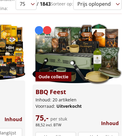
/
1843
Sorteer op:
ina:
Oude collectie
BBQ Feest
Inhoud: 20 artikelen
Voorraad:
Uitverkocht
75,-
per stuk
Inhoud
Inhoud
88,52
incl. BTW
langlijst