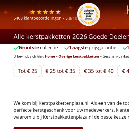
5408
klantbeoordelingen -
8.8
/10
Alle kerstpakketten 2026
Goede Doele
Grootste
collectie
Laagste
prijsgarantie
U bevindt zich hier:
Home
»
Overige kerstpakketten
»
Geschenkpakket
Tot € 25
€ 25 tot € 35
€ 35 tot € 40
€ 4
Welkom bij Kerstpakkettenplaza.nl! Als een van de to
perfecte kerstgeschenk voor uw medewerkers, klanten,
waarom u bij Kerstpakkettenplaza.nl de beste keuze 