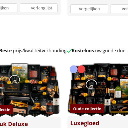
ijken
Verlanglijst
Vergelijken
Ver
Beste
prijs/kwaliteitverhouding
Kosteloos
uw goede doel
Oude collectie
lectie
Luxegloed
luk Deluxe