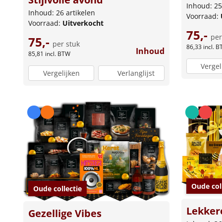
Inhoud: 25
Inhoud: 26 artikelen
Voorraad:
Voorraad:
Uitverkocht
75,-
per
75,-
per stuk
86,33
incl. 
Inhoud
85,81
incl. BTW
Vergel
Vergelijken
Verlanglijst
Oude col
Oude collectie
Lekker
Gezellige Vibes