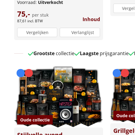
Voorraad:
Uitverkocht
Vergel
75,-
per stuk
Inhoud
87,61
incl. BTW
Vergelijken
Verlanglijst
Grootste
collectie
Laagste
prijsgarantie
Oude col
Oude collectie
Grillge
Stijlvolle avond