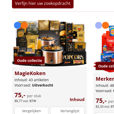
Verfijn hier uw zoekopdracht
Oude collectie
Oude col
MagieKoken
Merken
Inhoud: 43 artikelen
Voorraad:
Uitverkocht
Inhoud: 48
Voorraad:
75,-
per stuk
75,-
Inhoud
86,77
incl. BTW
per
82,33
incl. 
Vergelijken
Verlanglijst