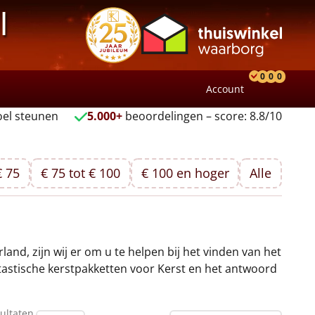
l
0
0
0
Account
Product
Verlang
Wink
el steunen
5.000+
beoordelingen – score: 8.8/10
€ 75
€ 75 tot € 100
€ 100 en hoger
Alle
nd, zijn wij er om u te helpen bij het vinden van het
ntastische kerstpakketten voor Kerst en het antwoord
ultaten