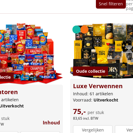
Snel filteren
per
pag
Oude collectie
lectie
Luxe Verwennen
toren
Inhoud: 61 artikelen
 artikelen
Voorraad:
Uitverkocht
Uitverkocht
75,-
per stuk
 stuk
83,65
incl. BTW
Inhoud
BTW
Vergelijken
Ver