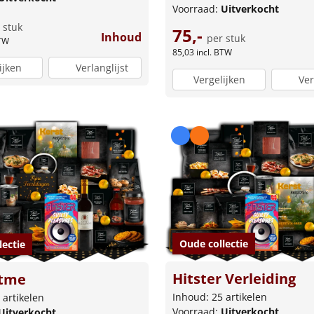
Voorraad:
Uitverkocht
 stuk
75,-
Inhoud
per stuk
BTW
85,03
incl. BTW
ijken
Verlanglijst
Vergelijken
Ver
Oude collectie
lectie
Hitster Verleiding
itme
Inhoud: 25 artikelen
 artikelen
Voorraad:
Uitverkocht
Uitverkocht