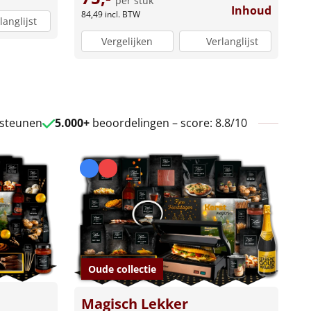
per stuk
Inhoud
84,49
incl. BTW
langlijst
Vergelijken
Verlanglijst
 steunen
5.000+
beoordelingen – score: 8.8/10
Oude collectie
Magisch Lekker