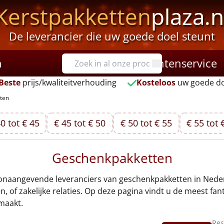
Kerstpakketten
plaza.n
De leverancier die uw goede doel steunt
n
Klantenservice
Beste
prijs/kwaliteitverhouding
Kosteloos
uw goede do
ten
0 tot € 45
€ 45 tot € 50
€ 50 tot € 55
€ 55 tot 
Geschenkpakketten
onaangevende leveranciers van geschenkpakketten in Nederla
 of zakelijke relaties. Op deze pagina vindt u de meest fa
maakt.
Res