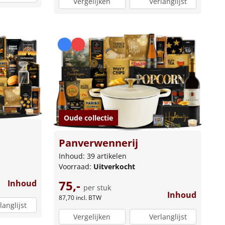
Vergelijken
Verlanglijst
Oude collectie
Panverwennerij
Inhoud: 39 artikelen
Voorraad:
Uitverkocht
75,-
Inhoud
per stuk
Inhoud
87,70
incl. BTW
langlijst
Vergelijken
Verlanglijst