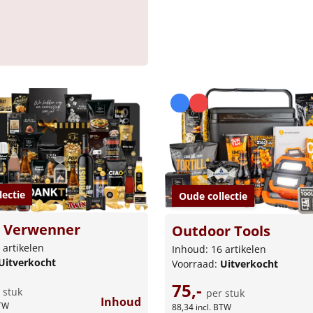
lectie
Oude collectie
 Verwenner
Outdoor Tools
 artikelen
Inhoud: 16 artikelen
Uitverkocht
Voorraad:
Uitverkocht
75,-
 stuk
per stuk
Inhoud
BTW
88,34
incl. BTW