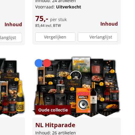
Inhoud: 24 artikelen
Voorraad:
Uitverkocht
75,-
per stuk
Inhoud
Inhoud
85,44
incl. BTW
Vergelijken
Verlanglijst
langlijst
Oude collectie
NL Hitparade
Inhoud: 26 artikelen