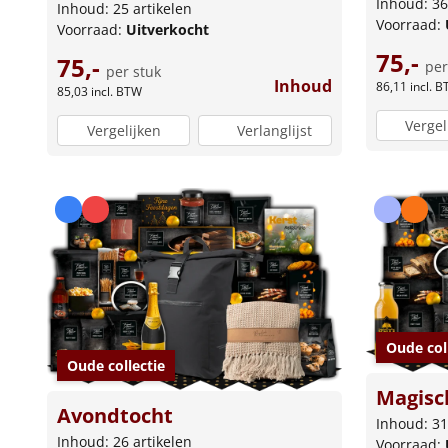
Inhoud: 36
Inhoud: 25 artikelen
Voorraad:
Voorraad:
Uitverkocht
75,-
75,-
per
per stuk
Inhoud
86,11
incl. 
85,03
incl. BTW
Vergel
Vergelijken
Verlanglijst
Oude col
Oude collectie
Magisc
Avondtocht
Inhoud: 31
Inhoud: 26 artikelen
Voorraad: