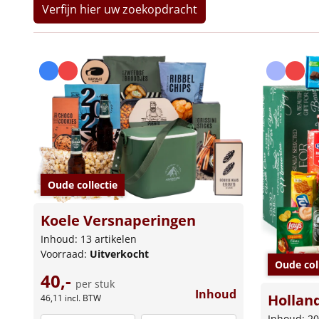
Verfijn hier uw zoekopdracht
Oude collectie
Koele Versnaperingen
Inhoud: 13 artikelen
Voorraad:
Uitverkocht
Oude col
40,-
per stuk
Inhoud
Hollan
46,11
incl. BTW
Inhoud: 20