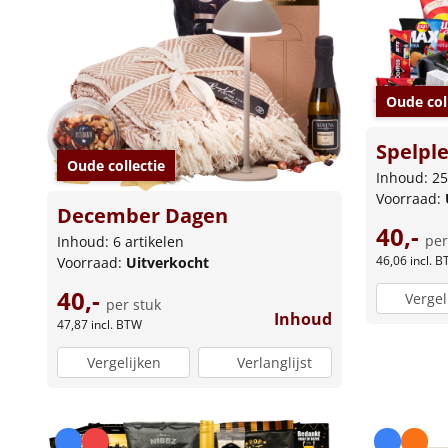
Oude col
Spelple
Oude collectie
Inhoud: 25
Voorraad:
December Dagen
40,-
per
Inhoud: 6 artikelen
46,06
incl. 
Voorraad:
Uitverkocht
40,-
Vergel
per stuk
Inhoud
47,87
incl. BTW
Vergelijken
Verlanglijst