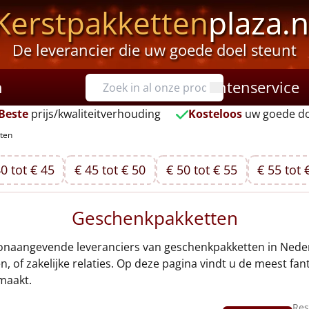
Kerstpakketten
plaza.n
De leverancier die uw goede doel steunt
n
Klantenservice
Beste
prijs/kwaliteitverhouding
Kosteloos
uw goede do
ten
0 tot € 45
€ 45 tot € 50
€ 50 tot € 55
€ 55 tot 
Geschenkpakketten
onaangevende leveranciers van geschenkpakketten in Nederla
 of zakelijke relaties. Op deze pagina vindt u de meest fa
maakt.
Res