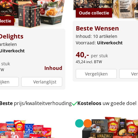
Oude collectie
lectie
Beste Wensen
Delights
Inhoud: 10 artikelen
Voorraad:
Uitverkocht
artikelen
Uitverkocht
40,-
per stuk
45,24
incl. BTW
 stuk
Inhoud
BTW
Vergelijken
Ver
ijken
Verlanglijst
Beste
prijs/kwaliteitverhouding
Kosteloos
uw goede doel