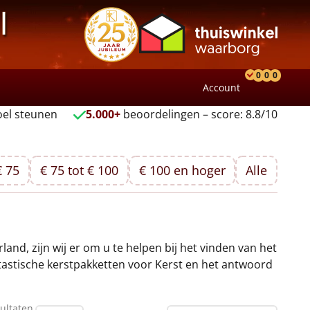
l
0
0
0
Account
Product
Verlang
Wink
el steunen
5.000+
beoordelingen – score: 8.8/10
€ 75
€ 75 tot € 100
€ 100 en hoger
Alle
nd, zijn wij er om u te helpen bij het vinden van het
ntastische kerstpakketten voor Kerst en het antwoord
ultaten