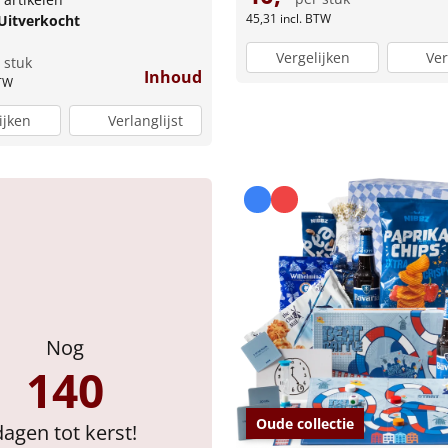
45,31
incl. BTW
Uitverkocht
Vergelijken
Ver
 stuk
Inhoud
BTW
ijken
Verlanglijst
Nog
140
Oude collectie
dagen tot kerst!