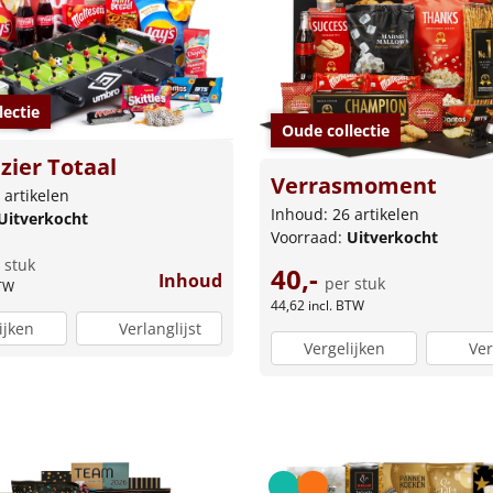
lectie
Oude collectie
zier Totaal
Verrasmoment
 artikelen
Inhoud: 26 artikelen
Uitverkocht
Voorraad:
Uitverkocht
 stuk
40,-
Inhoud
per stuk
BTW
44,62
incl. BTW
ijken
Verlanglijst
Vergelijken
Ver