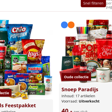
Snel filteren
per
pag
Oude collectie
Snoep Paradijs
lectie
Inhoud: 17 artikelen
Voorraad:
Uitverkocht
ds Feestpakket
40,-
per stuk
 artikelen