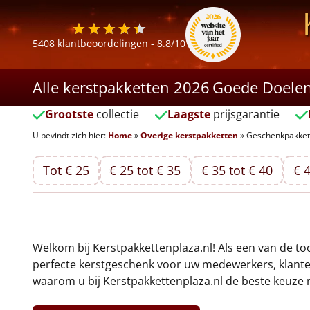
5408
klantbeoordelingen -
8.8
/10
Alle kerstpakketten 2026
Goede Doele
Grootste
collectie
Laagste
prijsgarantie
U bevindt zich hier:
Home
»
Overige kerstpakketten
»
Geschenkpakket
Tot € 25
€ 25 tot € 35
€ 35 tot € 40
€ 4
Welkom bij Kerstpakkettenplaza.nl! Als een van de to
perfecte kerstgeschenk voor uw medewerkers, klanten,
waarom u bij Kerstpakkettenplaza.nl de beste keuze 