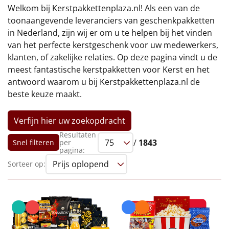
€75 tot €100
Welkom bij Kerstpakkettenplaza.nl! Als een van de
toonaangevende leveranciers van geschenkpakketten
€100 en hoger
in Nederland, zijn wij er om u te helpen bij het vinden
van het perfecte kerstgeschenk voor uw medewerkers,
Alle kerstpakketten 2026
klanten, of zakelijke relaties. Op deze pagina vindt u de
meest fantastische kerstpakketten voor Kerst en het
Thema
antwoord waarom u bij Kerstpakkettenplaza.nl de
beste keuze maakt.
Origineel
Verfijn hier uw zoekopdracht
Rituals
Resultaten
/
1843
Snel filteren
per
Luxe
pagina:
Sorteer op:
Mannen
Vrouwen
Duurzaam