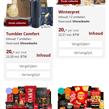
Oude collectie
Winterpret
Inhoud: 12 artikelen
Voorraad:
Uitverkocht
Oude collectie
20,-
per stuk
Inhoud
Tumbler Comfort
22,51
incl. BTW
Inhoud: 7 artikelen
Voorraad:
Uitverkocht
Vergelijken
20,-
per stuk
Verlanglijst
Inhoud
23,30
incl. BTW
Vergelijken
Verlanglijst