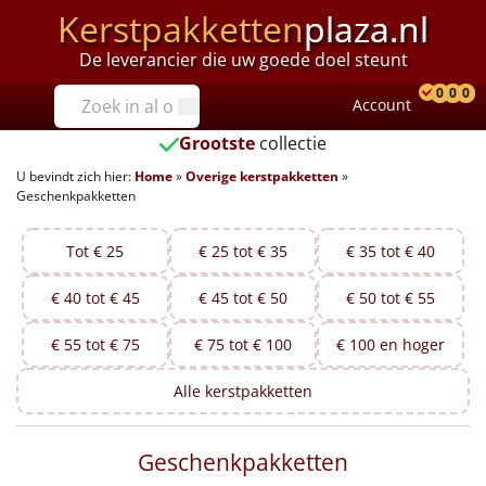
Kerstpakketten
plaza.nl
De leverancier die uw goede doel steunt
Prijzen
0
0
0
Account
Prod
Ver
W
Tot €25
Grootste
collectie
U bevindt zich hier:
Home
»
Overige kerstpakketten
»
€25 tot €35
Geschenkpakketten
€35 tot €40
Tot € 25
€ 25 tot € 35
€ 35 tot € 40
€40 tot €45
€ 40 tot € 45
€ 45 tot € 50
€ 50 tot € 55
€45 tot €50
€ 55 tot € 75
€ 75 tot € 100
€ 100 en hoger
€50 tot €55
Alle
kerstpakketten
€55 tot €75
Geschenkpakketten