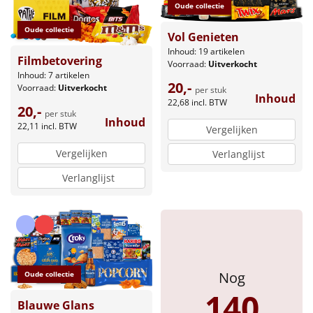
Borrelplank
Oude collectie
Oude collectie
Vol Genieten
Warmtekussen
NIEUW
Inhoud: 19 artikelen
Filmbetovering
Voorraad:
Uitverkocht
Slowcooker
POPULAIR
Inhoud: 7 artikelen
20,-
Voorraad:
Uitverkocht
per stuk
Inhoud
22,68
incl. BTW
Noodradio
NIEUW
20,-
per stuk
Inhoud
22,11
incl. BTW
Vergelijken
Deken (fleece plaid)
Vergelijken
Verlanglijst
Alle artikelen
Verlanglijst
Overige
Ideeën
Personeel
Nog
Oude collectie
140
Doe het zelf
Blauwe Glans