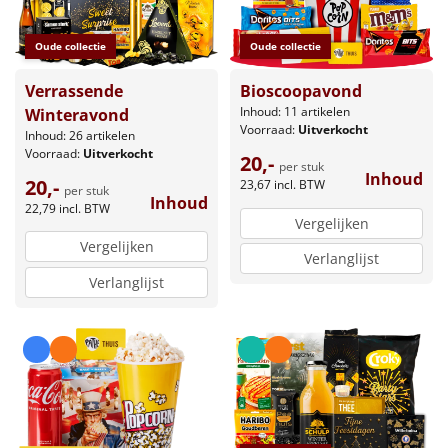
Leuke
Oude collectie
Oude collectie
Goedkope
Verrassende
Bioscoopavond
Inhoud: 11 artikelen
Winteravond
Uniek
Voorraad:
Uitverkocht
Inhoud: 26 artikelen
Voorraad:
Uitverkocht
20,-
per stuk
Alle thema's
Inhoud
20,-
23,67
incl. BTW
per stuk
Inhoud
22,79
incl. BTW
Artikel
Vergelijken
Vergelijken
Verlanglijst
Hitster
NIEUW
Verlanglijst
Pizzarette
Tas
Wake up light
NIEUW