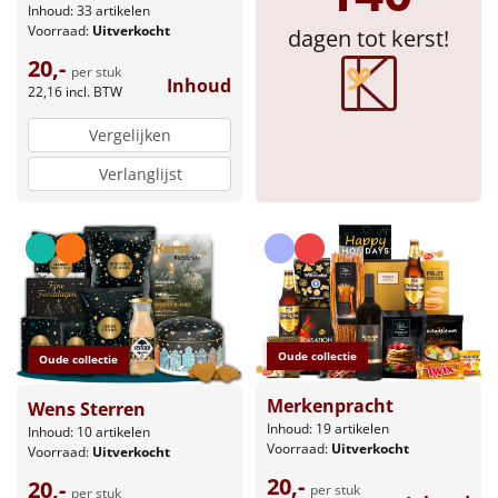
Inhoud: 33 artikelen
Voorraad:
Uitverkocht
dagen tot kerst!
Sinterklaaspakketten
20,-
per stuk
Inhoud
Particulier
22,16
incl. BTW
Vergelijken
Kerstgeschenken 2026
Verlanglijst
Relatiegeschenken
Cadeaubon
Per stuk
Oude collectie
Alle overige
Oude collectie
Merkenpracht
Wens Sterren
Inhoud: 19 artikelen
Inhoud: 10 artikelen
Voorraad:
Uitverkocht
Voorraad:
Uitverkocht
20,-
20,-
per stuk
per stuk