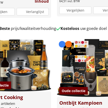
Inhoud
64,51
incl. BTW
BTW
Vergelijken
Ver
ijken
Verlanglijst
Beste
prijs/kwaliteitverhouding
Kosteloos
uw goede doel
lectie
Oude collectie
t Cooking
Ontbijt Kampioen
 artikelen