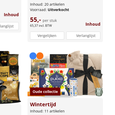
Inhoud: 20 artikelen
Voorraad:
Uitverkocht
Inhoud
55,-
per stuk
Inhoud
65,37
incl. BTW
langlijst
Vergelijken
Verlanglijst
Oude collectie
Wintertijd
Inhoud: 11 artikelen