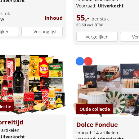
Uitverkocht
Voorraad:
Uitverkocht
 stuk
55,-
Inhoud
per stuk
BTW
63,69
incl. BTW
ijken
Verlanglijst
Vergelijken
Ver
lectie
Oude collectie
rreltijd
Dolce Fondue
 artikelen
Inhoud: 14 artikelen
Uitverkocht