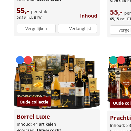
Voorraad:
55,-
55,-
per stuk
per
Inhoud
63,19
incl. BTW
65,15
incl. 
Vergelijken
Verlanglijst
Vergel
Oude collectie
Oude col
Borrel Luxe
Prachti
Inhoud: 44 artikelen
Inhoud: 33
Voorraad:
Uitverkocht