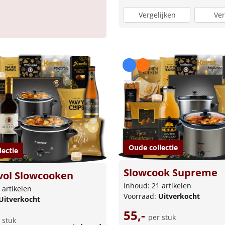
Vergelijken
Ver
Oude collectie
lectie
Slowcook Supreme
ol Slowcooken
Inhoud: 21 artikelen
 artikelen
Voorraad:
Uitverkocht
Uitverkocht
55,-
per stuk
 stuk