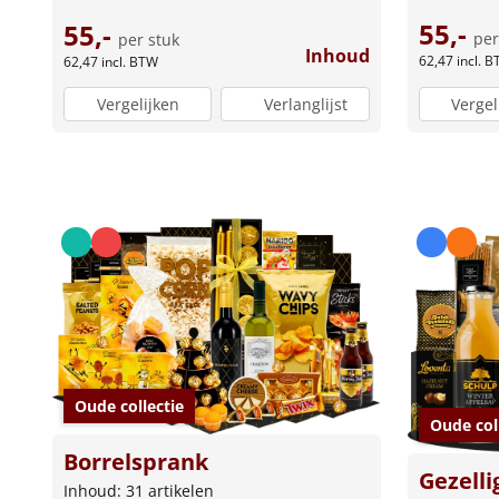
55,-
55,-
per
per stuk
Inhoud
62,47
incl. 
62,47
incl. BTW
Vergel
Vergelijken
Verlanglijst
Oude collectie
Oude col
Borrelsprank
Gezelli
Inhoud: 31 artikelen