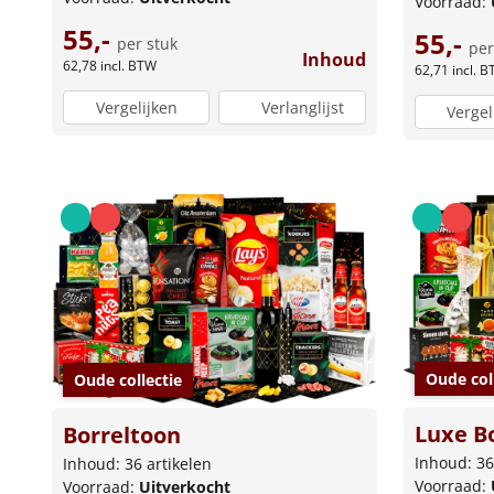
Voorraad:
55,-
55,-
per stuk
per
Inhoud
62,78
incl. BTW
62,71
incl. 
Vergelijken
Verlanglijst
Vergel
Oude col
Oude collectie
Luxe Bo
Borreltoon
Inhoud: 36
Inhoud: 36 artikelen
Voorraad:
Voorraad:
Uitverkocht