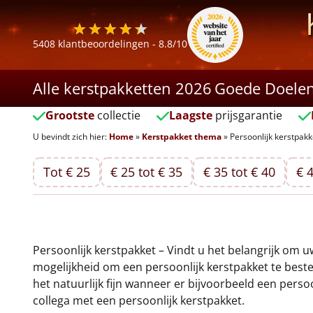
5408
klantbeoordelingen -
8.8
/10
Alle kerstpakketten 2026
Goede Doele
Grootste
collectie
Laagste
prijsgarantie
U bevindt zich hier:
Home
»
Kerstpakket thema
»
Persoonlijk kerstpakk
Tot € 25
€ 25 tot € 35
€ 35 tot € 40
€ 4
Persoonlijk kerstpakket – Vindt u het belangrijk om u
mogelijkheid om een persoonlijk kerstpakket te beste
het natuurlijk fijn wanneer er bijvoorbeeld een per
collega met een persoonlijk kerstpakket.