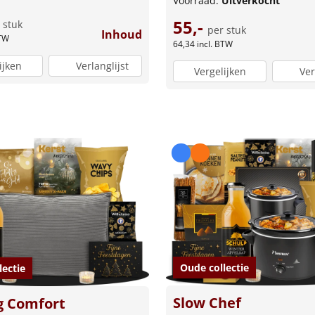
Voorraad:
Uitverkocht
55,-
 stuk
per stuk
Inhoud
BTW
64,34
incl. BTW
ijken
Verlanglijst
Vergelijken
Ver
Oude collectie
lectie
Slow Chef
g Comfort