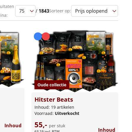
ultaten
/
1843
Sorteer op:
ina:
Oude collectie
Hitster Beats
Inhoud: 19 artikelen
Voorraad:
Uitverkocht
55,-
Inhoud
per stuk
Inhoud
63,19
incl. BTW