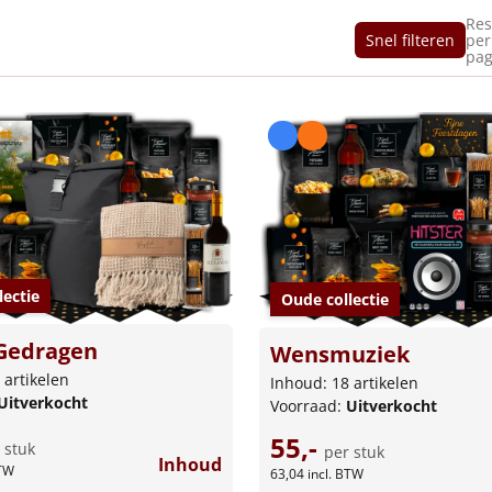
Res
Snel filteren
per
pag
lectie
Oude collectie
Gedragen
Wensmuziek
 artikelen
Inhoud: 18 artikelen
Uitverkocht
Voorraad:
Uitverkocht
55,-
 stuk
per stuk
Inhoud
BTW
63,04
incl. BTW