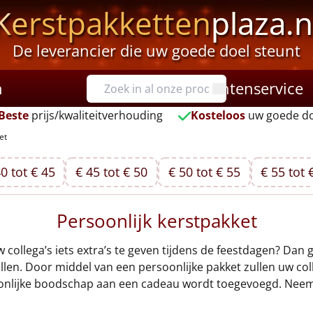
Kerstpakketten
plaza.n
De leverancier die uw goede doel steunt
n
Klantenservice
Beste
prijs/kwaliteitverhouding
Kosteloos
uw goede do
et
0 tot € 45
€ 45 tot € 50
€ 50 tot € 55
€ 55 tot 
Persoonlijk kerstpakket
w collega’s iets extra’s te geven tijdens de feestdagen? Dan 
llen. Door middel van een persoonlijke pakket zullen uw col
soonlijke boodschap aan een cadeau wordt toegevoegd. Neem