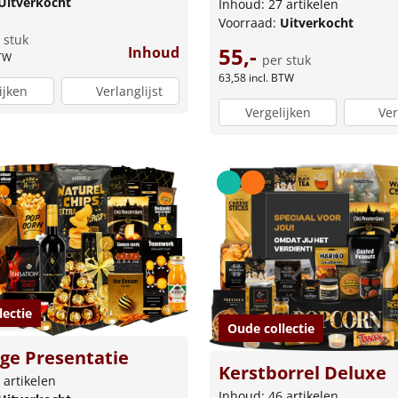
Uitverkocht
Inhoud: 27 artikelen
Voorraad:
Uitverkocht
 stuk
55,-
Inhoud
BTW
per stuk
63,58
incl. BTW
ijken
Verlanglijst
Vergelijken
Ver
lectie
Oude collectie
ge Presentatie
Kerstborrel Deluxe
 artikelen
Inhoud: 46 artikelen