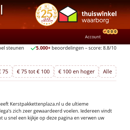
l
0
0
0
Account
Product
Verlang
Wink
el steunen
5.000+
beoordelingen – score: 8.8/10
€ 75
€ 75 tot € 100
€ 100 en hoger
Alle
geeft Kerstpakkettenplaza.nl u de ultieme
lega’s zich zeer gewaardeerd voelen. Iedereen vindt
t u snel een kijkje op deze pagina en verwen uw