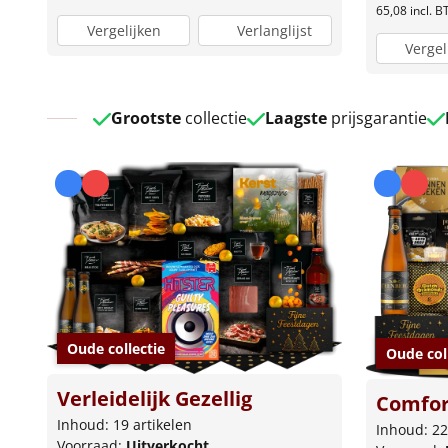
65,08
incl. 
Vergelijken
Verlanglijst
Vergel
Grootste
collectie
Laagste
prijsgarantie
Oude collectie
Oude col
Verleidelijk Gezellig
Comfor
Inhoud: 19 artikelen
Inhoud: 22
Voorraad:
Uitverkocht