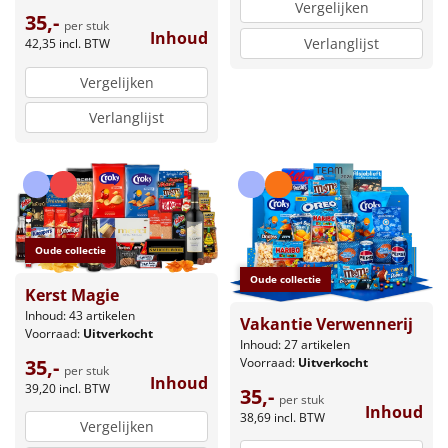
Vergelijken
35,-
per stuk
Inhoud
Verlanglijst
42,35
incl. BTW
Vergelijken
Verlanglijst
Oude collectie
Oude collectie
Kerst Magie
Inhoud: 43 artikelen
Vakantie Verwennerij
Voorraad:
Uitverkocht
Inhoud: 27 artikelen
Voorraad:
Uitverkocht
35,-
per stuk
Inhoud
39,20
incl. BTW
35,-
per stuk
Inhoud
38,69
incl. BTW
Vergelijken