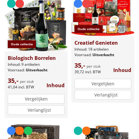
Leuke
Goedkope
Oude collectie
Uniek
Creatief Genieten
Oude collectie
Inhoud: 18 artikelen
Alle thema's
Voorraad:
Uitverkocht
Biologisch Borrelen
35,-
Inhoud: 9 artikelen
per stuk
Artikel
Inhoud
Voorraad:
Uitverkocht
39,72
incl. BTW
35,-
Hitster
per stuk
NIEUW
Vergelijken
Inhoud
41,04
incl. BTW
Verlanglijst
Pizzarette
Vergelijken
Verlanglijst
Tas
Wake up light
NIEUW