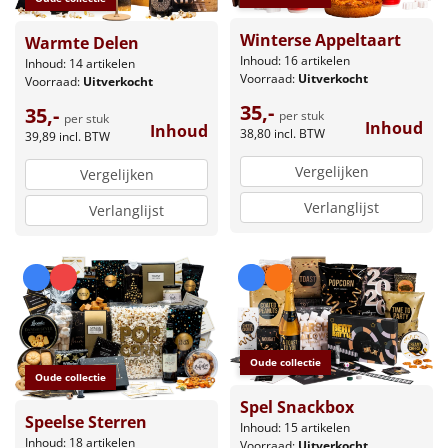
Winterse Appeltaart
Warmte Delen
Inhoud: 16 artikelen
Inhoud: 14 artikelen
Voorraad:
Uitverkocht
Voorraad:
Uitverkocht
35,-
35,-
per stuk
per stuk
Inhoud
Inhoud
38,80
incl. BTW
39,89
incl. BTW
Vergelijken
Vergelijken
Verlanglijst
Verlanglijst
Oude collectie
Oude collectie
Spel Snackbox
Speelse Sterren
Inhoud: 15 artikelen
Inhoud: 18 artikelen
Voorraad:
Uitverkocht