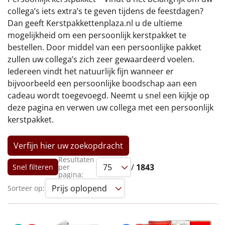
€75 tot €100
collega’s iets extra’s te geven tijdens de feestdagen?
Dan geeft Kerstpakkettenplaza.nl u de ultieme
€100 en hoger
mogelijkheid om een persoonlijk kerstpakket te
bestellen. Door middel van een persoonlijke pakket
Alle kerstpakketten 2026
zullen uw collega’s zich zeer gewaardeerd voelen.
Iedereen vindt het natuurlijk fijn wanneer er
Thema
bijvoorbeeld een persoonlijke boodschap aan een
cadeau wordt toegevoegd. Neemt u snel een kijkje op
Origineel
deze pagina en verwen uw collega met een persoonlijk
kerstpakket.
Rituals
Luxe
Verfijn hier uw zoekopdracht
Resultaten
/
1843
Snel filteren
per
Mannen
pagina:
Sorteer op:
Vrouwen
Duurzaam