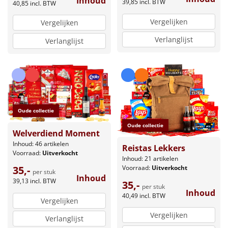
Inhoud
39,85
incl. BTW
40,85
incl. BTW
Vergelijken
Vergelijken
Verlanglijst
Verlanglijst
Oude collectie
Oude collectie
Welverdiend Moment
Inhoud: 46 artikelen
Reistas Lekkers
Voorraad:
Uitverkocht
Inhoud: 21 artikelen
Voorraad:
Uitverkocht
35,-
per stuk
Inhoud
39,13
incl. BTW
35,-
per stuk
Inhoud
40,49
incl. BTW
Vergelijken
Vergelijken
Verlanglijst