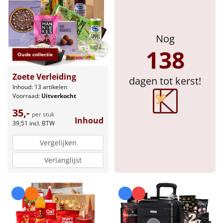
Sinterklaaspakketten
Nog
Particulier
138
Oude collectie
Kerstgeschenken 2026
Zoete Verleiding
dagen tot kerst!
Relatiegeschenken
Inhoud: 13 artikelen
Voorraad:
Uitverkocht
35,-
Cadeaubon
per stuk
Inhoud
39,51
incl. BTW
Per stuk
Vergelijken
Verlanglijst
Alle overige