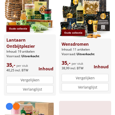
Borrelplank
Warmtekussen
NIEUW
Slowcooker
POPULAIR
Oude collectie
Oude collectie
Noodradio
Lantaarn
NIEUW
Wensdromen
Ontbijtplezier
Inhoud: 11 artikelen
Deken (fleece plaid)
Inhoud: 19 artikelen
Voorraad:
Uitverkocht
Voorraad:
Uitverkocht
35,-
35,-
per stuk
Alle artikelen
per stuk
Inhoud
Inhoud
38,99
incl. BTW
40,25
incl. BTW
Overige
Vergelijken
Vergelijken
Ideeën
Verlanglijst
Verlanglijst
Personeel
Doe het zelf