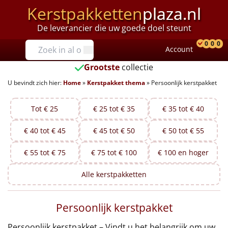
Kerstpakketten
plaza.nl
De leverancier die uw goede doel steunt
Prijzen
0
0
0
Account
Prod
Ver
W
Tot €25
Grootste
collectie
U bevindt zich hier:
Home
»
Kerstpakket thema
»
Persoonlijk kerstpakket
€25 tot €35
€35 tot €40
Tot € 25
€ 25 tot € 35
€ 35 tot € 40
€ 40 tot € 45
€ 45 tot € 50
€ 50 tot € 55
€40 tot €45
€ 55 tot € 75
€ 75 tot € 100
€ 100 en hoger
€45 tot €50
Alle
kerstpakketten
€50 tot €55
Persoonlijk kerstpakket
€55 tot €75
Persoonlijk kerstpakket – Vindt u het belangrijk om uw