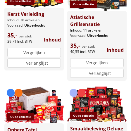
Oude collectie
Oude collectie
Kerst Verleiding
Aziatische
Inhoud: 38 artikelen
Grillsensatie
Voorraad:
Uitverkocht
Inhoud: 11 artikelen
35,-
Voorraad:
Uitverkocht
per stuk
Inhoud
39,71
incl. BTW
35,-
per stuk
Inhoud
40,55
incl. BTW
Vergelijken
Vergelijken
Verlanglijst
Verlanglijst
Oude collectie
Oude collectie
Smaakbeleving Deluxe
Opberg Tafel