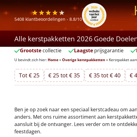
5408
klantbeoordelingen -
8.8
/10
Alle kerstpakketten 2026
Goede Doele
Grootste
collectie
Laagste
prijsgarantie
U bevindt zich hier:
Home
»
Overige kerstpakketten
»
Kerstpakket aa
Tot € 25
€ 25 tot € 35
€ 35 tot € 40
€ 4
Ben je op zoek naar een speciaal kerstcadeau om aan
anders. Met ons ruime assortiment aan kerstpakkette
aansluit bij de ontvanger. Lees verder om te ontdek
feestdagen.