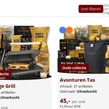
Res
Snel filteren
per
pag
Oude collectie
lectie
Avonturen Tas
e Grill
Inhoud: 37 artikelen
Voorraad:
Uitverkocht
 artikelen
Uitverkocht
45,-
per stuk
51,59
incl. BTW
 stuk