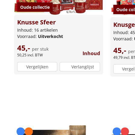
Oude collectie
Oude col
Knusse Sfeer
Knusge
Inhoud: 16 artikelen
Inhoud: 45
Voorraad:
Uitverkocht
Voorraad:
45,-
45,-
per stuk
per
Inhoud
50,25
incl. BTW
49,79
incl. 
Vergelijken
Verlanglijst
Vergel