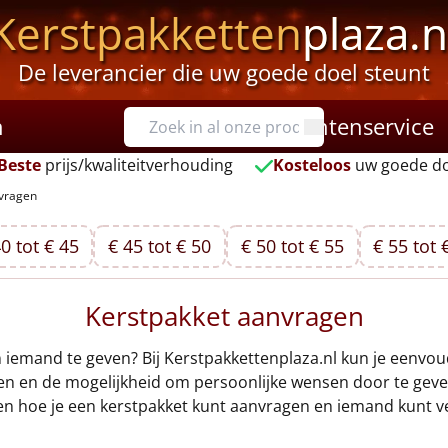
Kerstpakketten
plaza.n
De leverancier die uw goede doel steunt
n
Klantenservice
Beste
prijs/kwaliteitverhouding
Kosteloos
uw goede do
nvragen
0 tot € 45
€ 45 tot € 50
€ 50 tot € 55
€ 55 tot 
Kerstpakket aanvragen
 iemand te geven? Bij Kerstpakkettenplaza.nl kun je eenvo
n en de mogelijkheid om persoonlijke wensen door te geven,
ken hoe je een kerstpakket kunt aanvragen en iemand kunt v