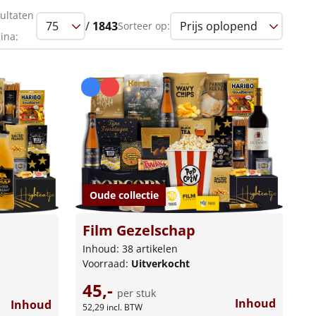
ultaten
/
1843
Sorteer op:
ina:
Oude collectie
Film Gezelschap
Inhoud: 38 artikelen
Voorraad:
Uitverkocht
45,-
per stuk
Inhoud
Inhoud
52,29
incl. BTW