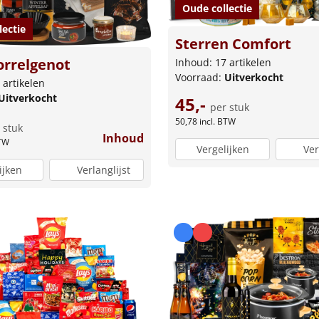
Oude collectie
lectie
Sterren Comfort
orrelgenot
Inhoud: 17 artikelen
Voorraad:
Uitverkocht
 artikelen
Uitverkocht
45,-
per stuk
50,78
incl. BTW
 stuk
Inhoud
BTW
Vergelijken
Ver
ijken
Verlanglijst