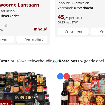
Inhoud: 36 artikelen
woorde Lantaarn
Voorraad:
Uitverkocht
 artikelen
45,-
Uitverkocht
per stuk
50,25
incl. BTW
 stuk
Inhoud
BTW
Vergelijken
Ver
ijken
Verlanglijst
Beste
prijs/kwaliteitverhouding
Kosteloos
uw goede doel
lectie