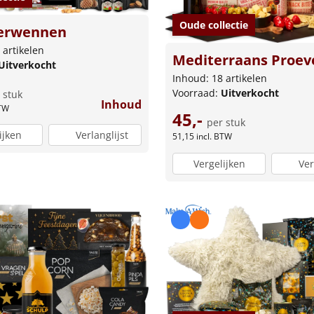
Oude collectie
erwennen
 artikelen
Mediterraans Proev
Uitverkocht
Inhoud: 18 artikelen
Voorraad:
Uitverkocht
 stuk
Inhoud
BTW
45,-
per stuk
ijken
Verlanglijst
51,15
incl. BTW
Vergelijken
Ver