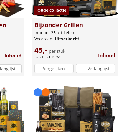
Oude collectie
Bijzonder Grillen
en
Inhoud: 25 artikelen
Voorraad:
Uitverkocht
45,-
per stuk
Inhoud
Inhoud
52,21
incl. BTW
Vergelijken
Verlanglijst
langlijst