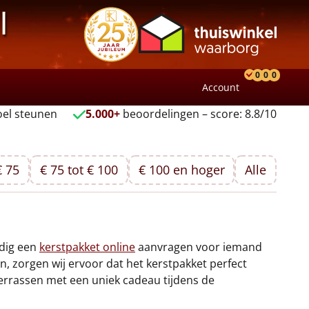
l
0
0
0
Account
Product
Verlang
Wink
el steunen
5.000+
beoordelingen – score: 8.8/10
€ 75
€ 75 tot € 100
€ 100 en hoger
Alle
udig een
kerstpakket online
aanvragen voor iemand
 zorgen wij ervoor dat het kerstpakket perfect
errassen met een uniek cadeau tijdens de