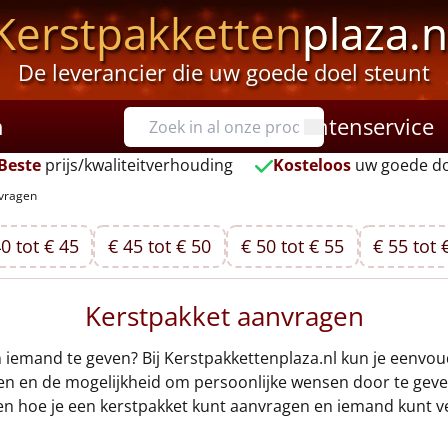
Kerstpakketten
plaza.n
De leverancier die uw goede doel steunt
n
Klantenservice
Beste
prijs/kwaliteitverhouding
Kosteloos
uw goede do
nvragen
0 tot € 45
€ 45 tot € 50
€ 50 tot € 55
€ 55 tot 
Kerstpakket aanvragen
 iemand te geven? Bij Kerstpakkettenplaza.nl kun je eenvo
n en de mogelijkheid om persoonlijke wensen door te geven,
ken hoe je een kerstpakket kunt aanvragen en iemand kunt v