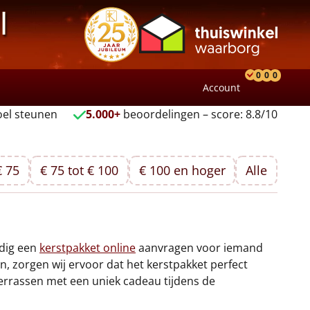
l
0
0
0
Account
Product
Verlang
Wink
el steunen
5.000+
beoordelingen – score: 8.8/10
€ 75
€ 75 tot € 100
€ 100 en hoger
Alle
udig een
kerstpakket online
aanvragen voor iemand
 zorgen wij ervoor dat het kerstpakket perfect
errassen met een uniek cadeau tijdens de