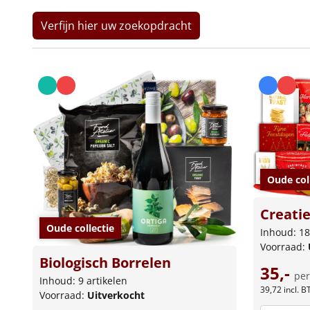
Verfijn hier uw zoekopdracht
Oude col
Creati
Oude collectie
Inhoud: 18
Voorraad:
Biologisch Borrelen
35,-
per
Inhoud: 9 artikelen
39,72
incl. 
Voorraad:
Uitverkocht