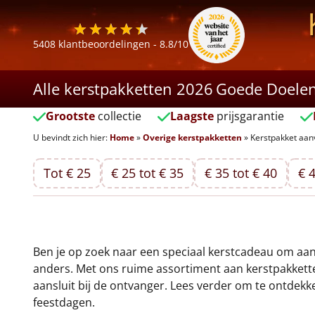
5408
klantbeoordelingen -
8.8
/10
Alle kerstpakketten 2026
Goede Doele
Grootste
collectie
Laagste
prijsgarantie
U bevindt zich hier:
Home
»
Overige kerstpakketten
»
Kerstpakket aa
Tot € 25
€ 25 tot € 35
€ 35 tot € 40
€ 4
Ben je op zoek naar een speciaal kerstcadeau om aan
anders. Met ons ruime assortiment aan kerstpakkette
aansluit bij de ontvanger. Lees verder om te ontdek
feestdagen.