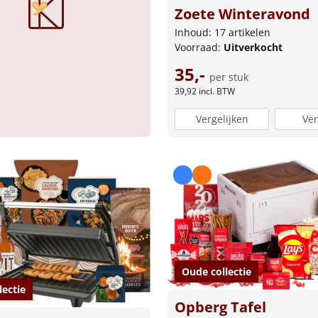
Zoete Winteravond
Inhoud: 17 artikelen
Voorraad:
Uitverkocht
35,-
per stuk
39,92
incl. BTW
Vergelijken
Ver
Oude collectie
lectie
Opberg Tafel