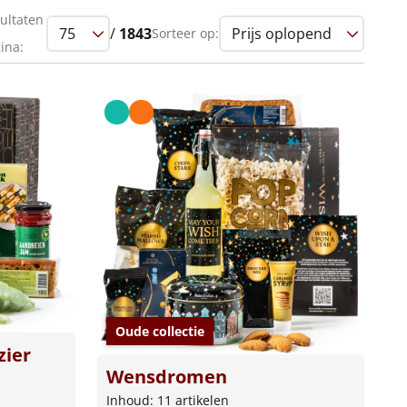
ultaten
/
1843
Sorteer op:
ina:
Oude collectie
zier
Wensdromen
Inhoud: 11 artikelen