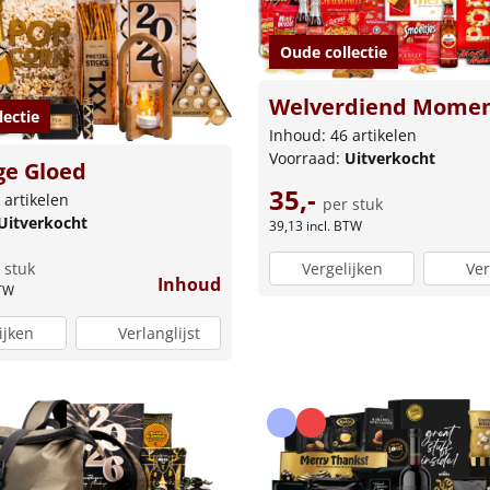
Oude collectie
Welverdiend Mome
lectie
Inhoud: 46 artikelen
Voorraad:
Uitverkocht
ge Gloed
35,-
 artikelen
per stuk
Uitverkocht
39,13
incl. BTW
Vergelijken
Ver
 stuk
Inhoud
BTW
ijken
Verlanglijst