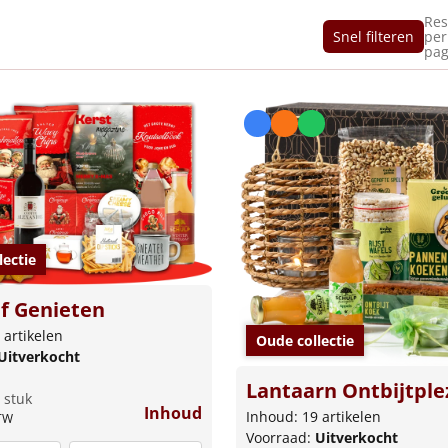
Res
Snel filteren
per
pag
lectie
ef Genieten
 artikelen
Oude collectie
Uitverkocht
Lantaarn Ontbijtple
 stuk
Inhoud
Inhoud: 19 artikelen
BTW
Voorraad:
Uitverkocht