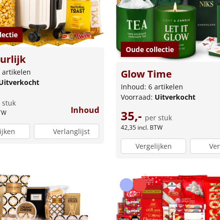
lectie
Oude collectie
rlijk
Glow Time
 artikelen
Uitverkocht
Inhoud: 6 artikelen
Voorraad:
Uitverkocht
 stuk
Inhoud
35,-
BTW
per stuk
42,35
incl. BTW
ijken
Verlanglijst
Vergelijken
Ver