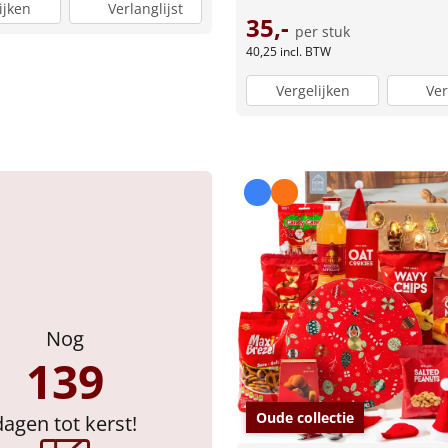
ijken
Verlanglijst
35,-
per stuk
40,25
incl. BTW
Vergelijken
Ver
Nog
139
Oude collectie
dagen tot kerst!