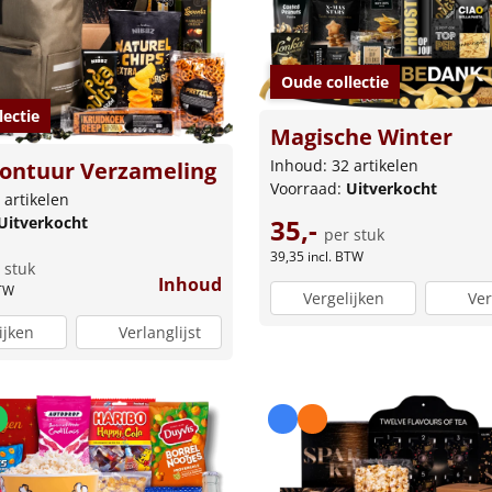
Oude collectie
lectie
Magische Winter
Inhoud: 32 artikelen
vontuur Verzameling
Voorraad:
Uitverkocht
 artikelen
35,-
Uitverkocht
per stuk
39,35
incl. BTW
 stuk
Inhoud
BTW
Vergelijken
Ver
ijken
Verlanglijst