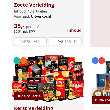
Zoete Verleiding
Inhoud: 13 artikelen
Voorraad:
Uitverkocht
35,-
per stuk
Inhoud
39,51
incl. BTW
Vergelijken
Verlanglijst
Oude collectie
Oude col
Kerst Verleiding