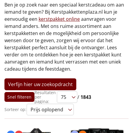
€75 tot €100
Ben je op zoek naar een speciaal kerstcadeau om aan
iemand te geven? Bij Kerstpakkettenplaza.nl kun je
€100 en hoger
eenvoudig een
kerstpakket online
aanvragen voor
iemand anders. Met ons ruime assortiment aan
Alle kerstpakketten 2026
kerstpakketten en de mogelijkheid om persoonlijke
wensen door te geven, zorgen wij ervoor dat het
Thema
kerstpakket perfect aansluit bij de ontvanger. Lees
verder om te ontdekken hoe je een kerstpakket kunt
Origineel
aanvragen en iemand kunt verrassen met een uniek
cadeau tijdens de feestdagen.
Rituals
Verfijn hier uw zoekopdracht
Luxe
Resultaten
/
1843
Snel filteren
per
Mannen
pagina:
Sorteer op:
Vrouwen
Duurzaam