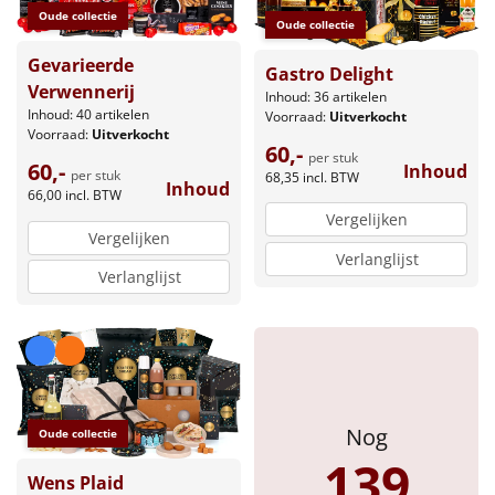
Borrelplank
Oude collectie
Oude collectie
Warmtekussen
Gevarieerde
NIEUW
Gastro Delight
Verwennerij
Inhoud: 36 artikelen
Slowcooker
Inhoud: 40 artikelen
Voorraad:
Uitverkocht
POPULAIR
Voorraad:
Uitverkocht
60,-
per stuk
Noodradio
60,-
Inhoud
NIEUW
per stuk
68,35
incl. BTW
Inhoud
66,00
incl. BTW
Deken (fleece plaid)
Vergelijken
Vergelijken
Verlanglijst
Alle artikelen
Verlanglijst
Overige
Ideeën
Personeel
Nog
Oude collectie
139
Doe het zelf
Wens Plaid