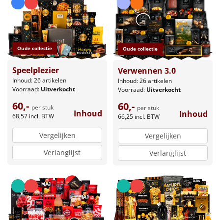
Leuke
Goedkope
Oude collectie
Oude collectie
Uniek
Speelplezier
Verwennen 3.0
Inhoud: 26 artikelen
Inhoud: 26 artikelen
Alle thema's
Voorraad:
Uitverkocht
Voorraad:
Uitverkocht
60,-
60,-
Artikel
per stuk
per stuk
Inhoud
Inhoud
68,57
incl. BTW
66,25
incl. BTW
Hitster
NIEUW
Vergelijken
Vergelijken
Pizzarette
Verlanglijst
Verlanglijst
Tas
Wake up light
NIEUW