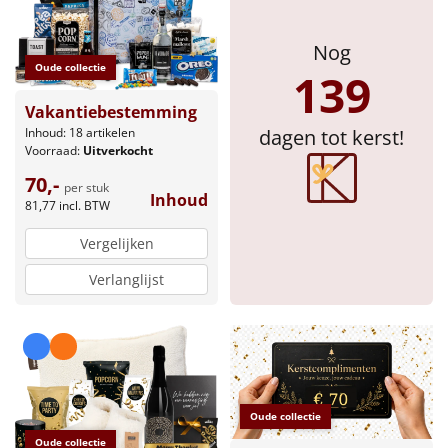
Nog
Oude collectie
139
Vakantiebestemming
Inhoud: 18 artikelen
dagen tot kerst!
Voorraad:
Uitverkocht
70,-
per stuk
Inhoud
81,77
incl. BTW
Vergelijken
Verlanglijst
Oude collectie
Oude collectie