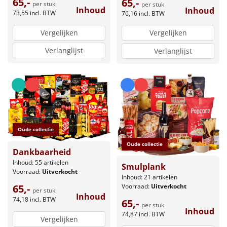
65,-
65,-
per stuk
per stuk
Inhoud
Inhoud
73,55
incl. BTW
76,16
incl. BTW
Vergelijken
Vergelijken
Verlanglijst
Verlanglijst
Oude collectie
Oude collectie
Dankbaarheid
Inhoud: 55 artikelen
Smulplank
Voorraad:
Uitverkocht
Inhoud: 21 artikelen
Voorraad:
Uitverkocht
65,-
per stuk
Inhoud
74,18
incl. BTW
65,-
per stuk
Inhoud
74,87
incl. BTW
Vergelijken