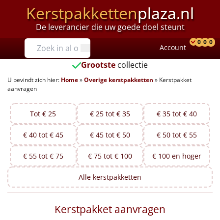
Kerstpakketten
plaza.nl
De leverancier die uw goede doel steunt
Prijzen
0
0
0
Account
Prod
Ver
W
Tot €25
Grootste
collectie
U bevindt zich hier:
Home
»
Overige kerstpakketten
»
Kerstpakket
€25 tot €35
aanvragen
€35 tot €40
Tot € 25
€ 25 tot € 35
€ 35 tot € 40
€40 tot €45
€ 40 tot € 45
€ 45 tot € 50
€ 50 tot € 55
€45 tot €50
€ 55 tot € 75
€ 75 tot € 100
€ 100 en hoger
€50 tot €55
Alle
kerstpakketten
€55 tot €75
Kerstpakket aanvragen