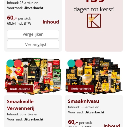
Inhoud: 25 artikelen
dagen tot kerst!
Voorraad:
Uitverkocht
Sinterklaaspakketten
60,-
per stuk
Inhoud
Particulier
68,64
incl. BTW
Vergelijken
Kerstgeschenken 2026
Verlanglijst
Relatiegeschenken
Cadeaubon
Per stuk
Oude collectie
Oude collectie
Alle overige
Smaakniveau
Smaakvolle
Inhoud: 33 artikelen
Verwennerij
Voorraad:
Uitverkocht
Inhoud: 38 artikelen
Voorraad:
Uitverkocht
60,-
per stuk
Inhoud