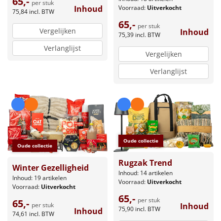
65,-
per stuk
Inhoud
Voorraad:
Uitverkocht
75,84
incl. BTW
65,-
per stuk
Vergelijken
Inhoud
75,39
incl. BTW
Verlanglijst
Vergelijken
Verlanglijst
Oude collectie
Oude collectie
Rugzak Trend
Winter Gezelligheid
Inhoud: 14 artikelen
Inhoud: 19 artikelen
Voorraad:
Uitverkocht
Voorraad:
Uitverkocht
65,-
per stuk
65,-
per stuk
Inhoud
75,90
incl. BTW
Inhoud
74,61
incl. BTW