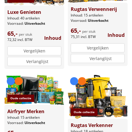
Rugtas Verwennerij
Luxe Genieten
Inhoud: 15 artikelen
Inhoud: 40 artikelen
Voorraad:
Uitverkocht
Voorraad:
Uitverkocht
65,-
per stuk
65,-
per stuk
Inhoud
75,31
incl. BTW
Inhoud
72,32
incl. BTW
Vergelijken
Vergelijken
Verlanglijst
Verlanglijst
Oude collectie
Airfryer Merken
Oude collectie
Inhoud: 15 artikelen
Voorraad:
Uitverkocht
Rugtas Verkenner
Inhoud: 18 artikelen