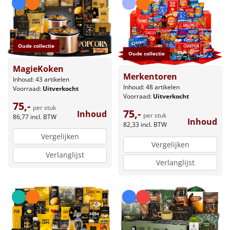
Leuke
Goedkope
Oude collectie
Oude collectie
Uniek
MagieKoken
Merkentoren
Inhoud: 43 artikelen
Inhoud: 48 artikelen
Voorraad:
Uitverkocht
Alle thema's
Voorraad:
Uitverkocht
75,-
per stuk
Artikel
75,-
Inhoud
per stuk
86,77
incl. BTW
Inhoud
82,33
incl. BTW
Hitster
Vergelijken
NIEUW
Vergelijken
Verlanglijst
Pizzarette
Verlanglijst
Tas
Wake up light
NIEUW