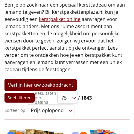
€75 tot €100
Ben je op zoek naar een speciaal kerstcadeau om aan
iemand te geven? Bij Kerstpakkettenplaza.nl kun je
€100 en hoger
eenvoudig een
kerstpakket online
aanvragen voor
iemand anders. Met ons ruime assortiment aan
Alle kerstpakketten 2026
kerstpakketten en de mogelijkheid om persoonlijke
wensen door te geven, zorgen wij ervoor dat het
Thema
kerstpakket perfect aansluit bij de ontvanger. Lees
verder om te ontdekken hoe je een kerstpakket kunt
Origineel
aanvragen en iemand kunt verrassen met een uniek
cadeau tijdens de feestdagen.
Rituals
Verfijn hier uw zoekopdracht
Luxe
Resultaten
/
1843
Snel filteren
per
Mannen
pagina:
Sorteer op:
Vrouwen
Duurzaam