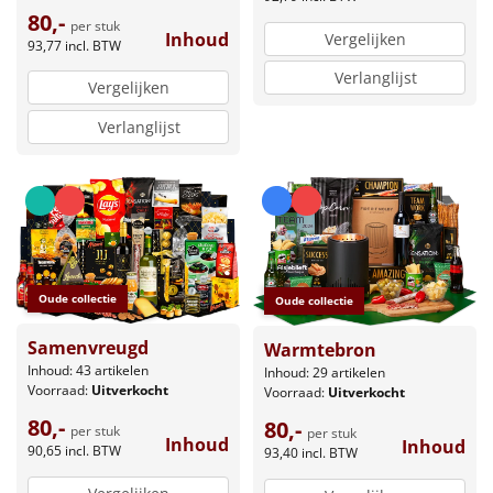
80,-
per stuk
Inhoud
Vergelijken
93,77
incl. BTW
Verlanglijst
Vergelijken
Verlanglijst
Oude collectie
Oude collectie
Samenvreugd
Warmtebron
Inhoud: 43 artikelen
Inhoud: 29 artikelen
Voorraad:
Uitverkocht
Voorraad:
Uitverkocht
80,-
80,-
per stuk
per stuk
Inhoud
Inhoud
90,65
incl. BTW
93,40
incl. BTW