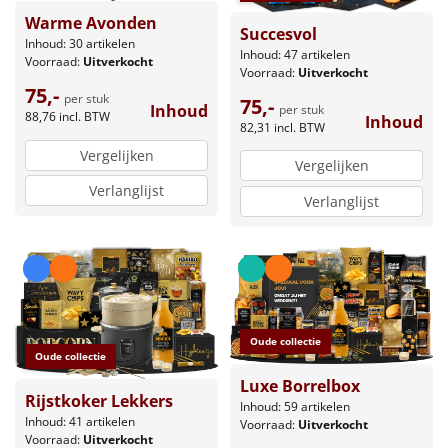
Warme Avonden
Succesvol
Inhoud: 30 artikelen
Inhoud: 47 artikelen
Voorraad:
Uitverkocht
Voorraad:
Uitverkocht
75,-
per stuk
75,-
Inhoud
per stuk
88,76
incl. BTW
Inhoud
82,31
incl. BTW
Vergelijken
Vergelijken
Verlanglijst
Verlanglijst
Oude collectie
Oude collectie
Luxe Borrelbox
Rijstkoker Lekkers
Inhoud: 59 artikelen
Inhoud: 41 artikelen
Voorraad:
Uitverkocht
Voorraad:
Uitverkocht