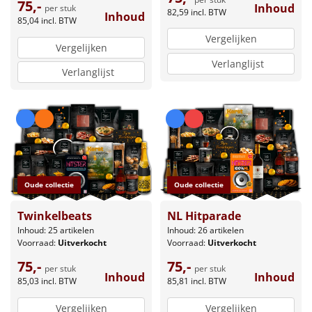
75,-
Inhoud
per stuk
82,59
incl. BTW
Inhoud
85,04
incl. BTW
Vergelijken
Vergelijken
Verlanglijst
Verlanglijst
Oude collectie
Oude collectie
Twinkelbeats
NL Hitparade
Inhoud: 25 artikelen
Inhoud: 26 artikelen
Voorraad:
Uitverkocht
Voorraad:
Uitverkocht
75,-
75,-
per stuk
per stuk
Inhoud
Inhoud
85,03
incl. BTW
85,81
incl. BTW
Vergelijken
Vergelijken