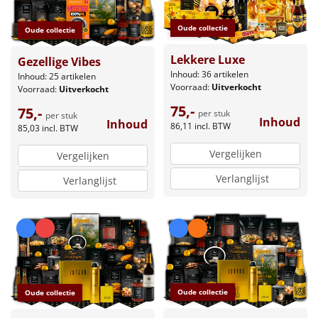
Oude collectie
Oude collectie
Lekkere Luxe
Gezellige Vibes
Inhoud: 36 artikelen
Inhoud: 25 artikelen
Voorraad:
Uitverkocht
Voorraad:
Uitverkocht
75,-
75,-
per stuk
per stuk
Inhoud
Inhoud
86,11
incl. BTW
85,03
incl. BTW
Vergelijken
Vergelijken
Verlanglijst
Verlanglijst
Oude collectie
Oude collectie