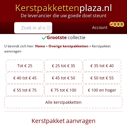
Kerstpakketten
plaza.nl
De leverancier die uw goede doel steunt
Prijzen
0
0
0
Account
Prod
Ver
W
Tot €25
Grootste
collectie
U bevindt zich hier:
Home
»
Overige kerstpakketten
»
Kerstpakket
€25 tot €35
aanvragen
€35 tot €40
Tot € 25
€ 25 tot € 35
€ 35 tot € 40
€40 tot €45
€ 40 tot € 45
€ 45 tot € 50
€ 50 tot € 55
€45 tot €50
€ 55 tot € 75
€ 75 tot € 100
€ 100 en hoger
€50 tot €55
Alle
kerstpakketten
€55 tot €75
Kerstpakket aanvragen