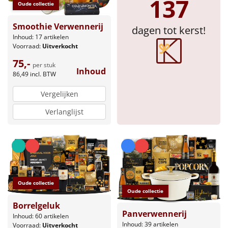
137
Oude collectie
Sinterklaaspakketten
Smoothie Verwennerij
dagen tot kerst!
Inhoud: 17 artikelen
Particulier
Voorraad:
Uitverkocht
75,-
Kerstgeschenken 2026
per stuk
Inhoud
86,49
incl. BTW
Relatiegeschenken
Vergelijken
Verlanglijst
Cadeaubon
Per stuk
Alle overige
Oude collectie
Oude collectie
Borrelgeluk
Panverwennerij
Inhoud: 60 artikelen
Inhoud: 39 artikelen
Voorraad:
Uitverkocht