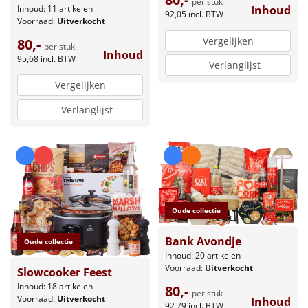
per stuk
Inhoud: 11 artikelen
Inhoud
92,05
incl. BTW
Voorraad:
Uitverkocht
Vergelijken
80,-
per stuk
Inhoud
95,68
incl. BTW
Verlanglijst
Vergelijken
Verlanglijst
Oude collectie
Bank Avondje
Oude collectie
Inhoud: 20 artikelen
Voorraad:
Uitverkocht
Slowcooker Feest
Inhoud: 18 artikelen
80,-
per stuk
Voorraad:
Uitverkocht
Inhoud
92,79
incl. BTW