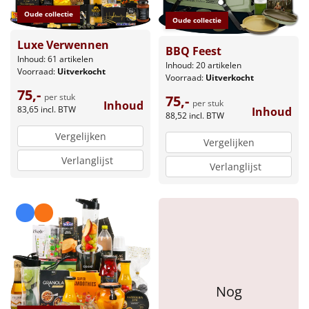
Borrelplank
Oude collectie
Oude collectie
Warmtekussen
NIEUW
Luxe Verwennen
BBQ Feest
Inhoud: 61 artikelen
Inhoud: 20 artikelen
Slowcooker
Voorraad:
Uitverkocht
POPULAIR
Voorraad:
Uitverkocht
75,-
per stuk
75,-
Noodradio
per stuk
Inhoud
NIEUW
83,65
incl. BTW
Inhoud
88,52
incl. BTW
Vergelijken
Deken (fleece plaid)
Vergelijken
Verlanglijst
Verlanglijst
Alle artikelen
Overige
Ideeën
Personeel
Nog
Doe het zelf