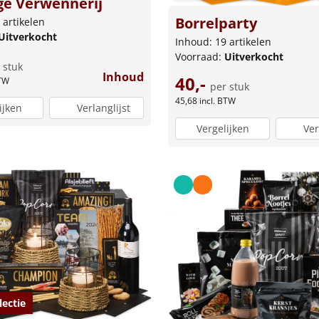
ge Verwennerij
Borrelparty
 artikelen
Uitverkocht
Inhoud: 19 artikelen
Voorraad:
Uitverkocht
 stuk
Inhoud
40,-
BTW
per stuk
45,68
incl. BTW
ijken
Verlanglijst
Vergelijken
Ver
lectie