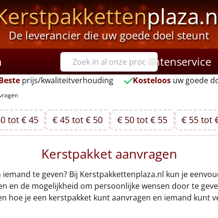
Kerstpakketten
plaza.n
De leverancier die uw goede doel steunt
n
Klantenservice
Beste
prijs/kwaliteitverhouding
Kosteloos
uw goede do
nvragen
0 tot € 45
€ 45 tot € 50
€ 50 tot € 55
€ 55 tot 
Kerstpakket aanvragen
 iemand te geven? Bij Kerstpakkettenplaza.nl kun je eenvo
n en de mogelijkheid om persoonlijke wensen door te geven,
ken hoe je een kerstpakket kunt aanvragen en iemand kunt v