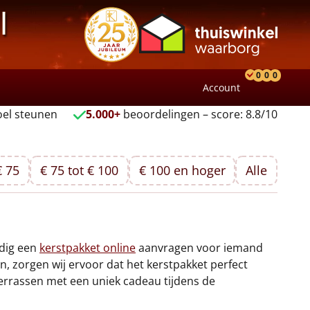
l
0
0
0
Account
Product
Verlang
Wink
el steunen
5.000+
beoordelingen – score: 8.8/10
€ 75
€ 75 tot € 100
€ 100 en hoger
Alle
udig een
kerstpakket online
aanvragen voor iemand
 zorgen wij ervoor dat het kerstpakket perfect
errassen met een uniek cadeau tijdens de