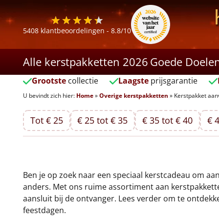
5408
klantbeoordelingen -
8.8
/10
Alle kerstpakketten 2026
Goede Doele
Grootste
collectie
Laagste
prijsgarantie
U bevindt zich hier:
Home
»
Overige kerstpakketten
»
Kerstpakket aa
Tot € 25
€ 25 tot € 35
€ 35 tot € 40
€ 4
Ben je op zoek naar een speciaal kerstcadeau om aan
anders. Met ons ruime assortiment aan kerstpakkette
aansluit bij de ontvanger. Lees verder om te ontdek
feestdagen.