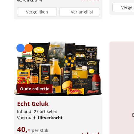
46,76
incl. BTW
Vergel
Vergelijken
Verlanglijst
Oude collectie
Echt Geluk
Inhoud: 27 artikelen
Voorraad:
Uitverkocht
40,-
per stuk