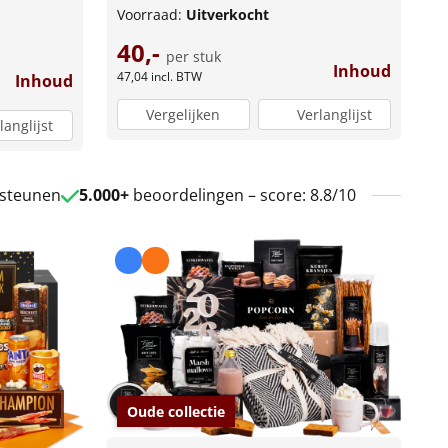
Voorraad:
Uitverkocht
40,-
per stuk
Inhoud
47,04
incl. BTW
Inhoud
Vergelijken
Verlanglijst
langlijst
 steunen
5.000+
beoordelingen – score: 8.8/10
Oude collectie