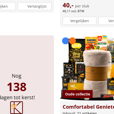
40,-
per stuk
ijken
Verlanglijst
46,11
incl. BTW
Vergelijken
Ver
Nog
138
Oude collectie
dagen tot kerst!
Comfortabel Geniet
Inhoud: 22 artikelen