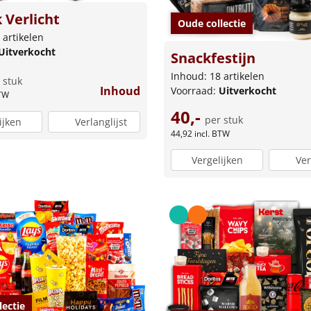
 Verlicht
Oude collectie
 artikelen
Uitverkocht
Snackfestijn
Inhoud: 18 artikelen
 stuk
Inhoud
Voorraad:
Uitverkocht
BTW
40,-
per stuk
ijken
Verlanglijst
44,92
incl. BTW
Vergelijken
Ver
lectie