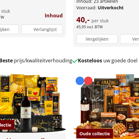
Inhoud: 23 artikelen
Voorraad:
Uitverkocht
 stuk
Inhoud
40,-
BTW
per stuk
45,95
incl. BTW
ijken
Verlanglijst
Vergelijken
Ver
Beste
prijs/kwaliteitverhouding
Kosteloos
uw goede doel
lectie
Oude collectie