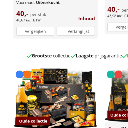
Voorraad:
Uitverkocht
40,-
per
40,-
per stuk
45,98
incl. 
Inhoud
46,67
incl. BTW
Vergel
Vergelijken
Verlanglijst
Grootste
collectie
Laagste
prijsgarantie
Oude col
Oude collectie