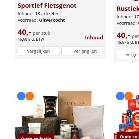
Sportief Fietsgenot
Rustiek
Inhoud: 18 artikelen
Inhoud: 17
Voorraad:
Uitverkocht
Voorraad:
40,-
40,-
per stuk
per
Inhoud
46,68
incl. BTW
46,67
incl. 
Vergelijken
Verlanglijst
Vergel
Oude col
Oude collectie