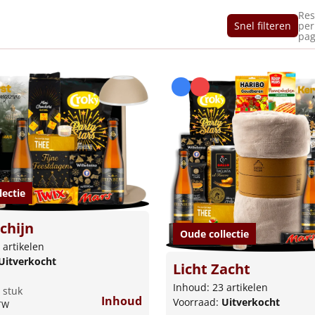
Res
Snel filteren
per
pag
lectie
chijn
Oude collectie
 artikelen
Uitverkocht
Licht Zacht
Inhoud: 23 artikelen
 stuk
Inhoud
Voorraad:
Uitverkocht
BTW