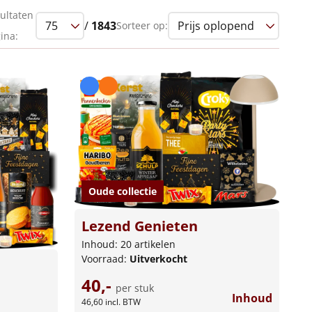
ultaten
/
1843
Sorteer op:
ina:
Oude collectie
Lezend Genieten
Inhoud: 20 artikelen
Voorraad:
Uitverkocht
40,-
per stuk
Inhoud
46,60
incl. BTW