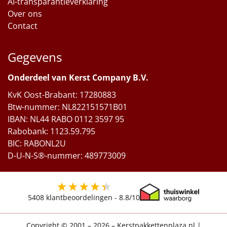
AI-transparantieverklaring
Over ons
Contact
Gegevens
Onderdeel van Kerst Company B.V.
KvK Oost-Brabant: 17280883
Btw-nummer: NL822151571B01
IBAN: NL44 RABO 0112 3597 95
Rabobank: 1123.59.795
BIC: RABONL2U
D-U-N-S®-nummer: 489773009
5408
klantbeoordelingen -
8.8
/10
Copyright © 2001 – 2026 – Kerstpakkettenplaza.nl
|