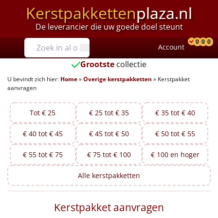
Kerstpakketten
plaza.nl
De leverancier die uw goede doel steunt
Prijzen
0
0
0
Account
Prod
Ver
W
Tot €25
Grootste
collectie
U bevindt zich hier:
Home
»
Overige kerstpakketten
»
Kerstpakket
€25 tot €35
aanvragen
€35 tot €40
Tot € 25
€ 25 tot € 35
€ 35 tot € 40
€40 tot €45
€ 40 tot € 45
€ 45 tot € 50
€ 50 tot € 55
€45 tot €50
€ 55 tot € 75
€ 75 tot € 100
€ 100 en hoger
€50 tot €55
Alle
kerstpakketten
€55 tot €75
Kerstpakket aanvragen