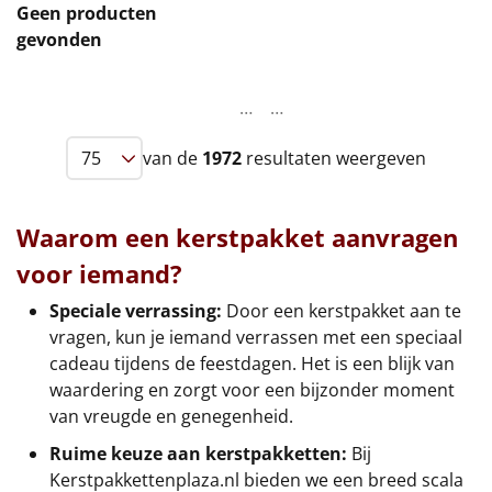
Geen producten
Leuke
gevonden
Goedkope
…
…
Uniek
van de
1972
resultaten weergeven
Alle thema's
Waarom een kerstpakket aanvragen
Artikel
voor iemand?
Hitster
NIEUW
Speciale verrassing:
Door een kerstpakket aan te
vragen, kun je iemand verrassen met een speciaal
Pizzarette
cadeau tijdens de feestdagen. Het is een blijk van
waardering en zorgt voor een bijzonder moment
Tas
van vreugde en genegenheid.
Wake up light
Ruime keuze aan kerstpakketten:
NIEUW
Bij
Kerstpakkettenplaza.nl bieden we een breed scala