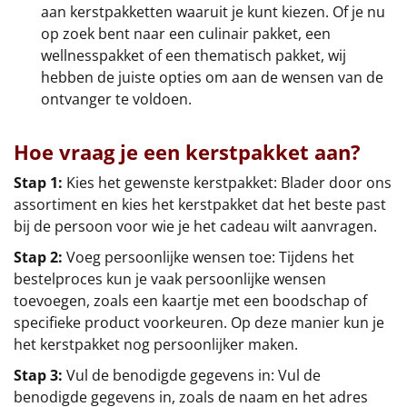
Borrelplank
aan kerstpakketten waaruit je kunt kiezen. Of je nu
op zoek bent naar een culinair pakket, een
Warmtekussen
wellnesspakket of een thematisch pakket, wij
NIEUW
hebben de juiste opties om aan de wensen van de
Slowcooker
ontvanger te voldoen.
POPULAIR
Noodradio
NIEUW
Hoe vraag je een kerstpakket aan?
Deken (fleece plaid)
Stap 1:
Kies het gewenste kerstpakket: Blader door ons
assortiment en kies het kerstpakket dat het beste past
bij de persoon voor wie je het cadeau wilt aanvragen.
Alle artikelen
Stap 2:
Voeg persoonlijke wensen toe: Tijdens het
Overige
bestelproces kun je vaak persoonlijke wensen
toevoegen, zoals een kaartje met een boodschap of
Ideeën
specifieke product voorkeuren. Op deze manier kun je
het kerstpakket nog persoonlijker maken.
Personeel
Stap 3:
Vul de benodigde gegevens in: Vul de
Doe het zelf
benodigde gegevens in, zoals de naam en het adres