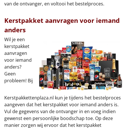
van de ontvanger, en voltooi het bestelproces.
Sinterklaaspakketten
Kerstpakket aanvragen voor iemand
Particulier
anders
Kerstgeschenken 2026
Wil je een
kerstpakket
Relatiegeschenken
aanvragen
voor iemand
Cadeaubon
anders?
Geen
Per stuk
probleem! Bij
Alle overige
Kerstpakkettenplaza.nl kun je tijdens het bestelproces
aangeven dat het kerstpakket voor iemand anders is.
Vul de gegevens van de ontvanger in en voeg indien
gewenst een persoonlijke boodschap toe. Op deze
manier zorgen wij ervoor dat het kerstpakket