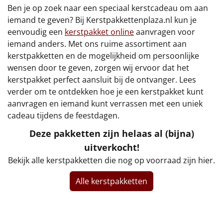
€75 tot €100
Ben je op zoek naar een speciaal kerstcadeau om aan
iemand te geven? Bij Kerstpakkettenplaza.nl kun je
€100 en hoger
eenvoudig een
kerstpakket online
aanvragen voor
iemand anders. Met ons ruime assortiment aan
Alle kerstpakketten 2026
kerstpakketten en de mogelijkheid om persoonlijke
wensen door te geven, zorgen wij ervoor dat het
Thema
kerstpakket perfect aansluit bij de ontvanger. Lees
verder om te ontdekken hoe je een kerstpakket kunt
Origineel
aanvragen en iemand kunt verrassen met een uniek
cadeau tijdens de feestdagen.
Rituals
Deze pakketten zijn helaas al (bijna)
Luxe
uitverkocht!
Bekijk alle kerstpakketten die nog op voorraad zijn hier.
Mannen
Alle kerstpakketten
Vrouwen
Duurzaam