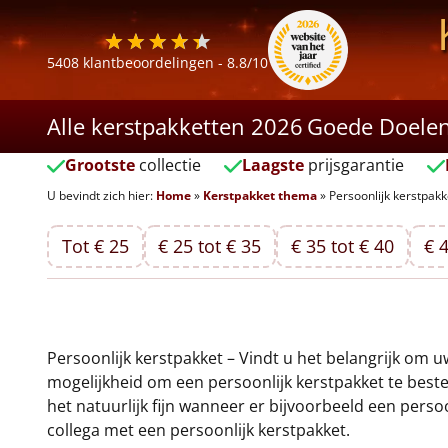
5408
klantbeoordelingen -
8.8
/10
Alle kerstpakketten 2026
Goede Doele
Grootste
collectie
Laagste
prijsgarantie
U bevindt zich hier:
Home
»
Kerstpakket thema
»
Persoonlijk kerstpakk
Tot € 25
€ 25 tot € 35
€ 35 tot € 40
€ 4
Persoonlijk kerstpakket – Vindt u het belangrijk om u
mogelijkheid om een persoonlijk kerstpakket te beste
het natuurlijk fijn wanneer er bijvoorbeeld een per
collega met een persoonlijk kerstpakket.