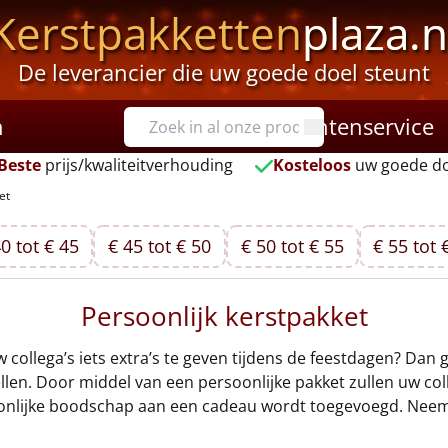
Kerstpakketten
plaza.n
De leverancier die uw goede doel steunt
n
Klantenservice
Beste
prijs/kwaliteitverhouding
Kosteloos
uw goede do
et
0 tot € 45
€ 45 tot € 50
€ 50 tot € 55
€ 55 tot 
Persoonlijk kerstpakket
w collega’s iets extra’s te geven tijdens de feestdagen? Dan 
llen. Door middel van een persoonlijke pakket zullen uw col
soonlijke boodschap aan een cadeau wordt toegevoegd. Neem