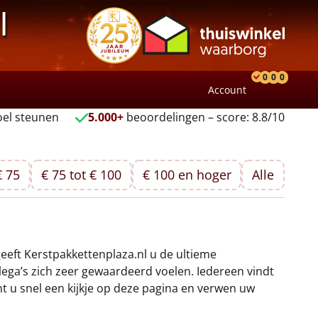
l
0
0
0
Account
Product
Verlang
Wink
el steunen
5.000+
beoordelingen – score: 8.8/10
€ 75
€ 75 tot € 100
€ 100 en hoger
Alle
geeft Kerstpakkettenplaza.nl u de ultieme
lega’s zich zeer gewaardeerd voelen. Iedereen vindt
t u snel een kijkje op deze pagina en verwen uw