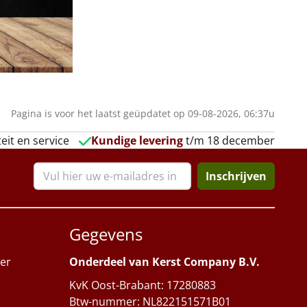
Pagina is voor het laatst geüpdatet op 09-08-2026, 06:37u
eit en service
Kundige levering
t/m 18 december
Inschrijven
Gegevens
er
Onderdeel van Kerst Company B.V.
KvK Oost-Brabant: 17280883
Btw-nummer: NL822151571B01