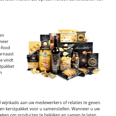
een
 meer
n-food
aarnaast
e vindt
stpakket
an
d wijnkado aan uw medewerkers of relaties te geven.
gen kerstpakket voor u samenstellen. Wanneer u uw
eken om producten te bekijken en samen te laten