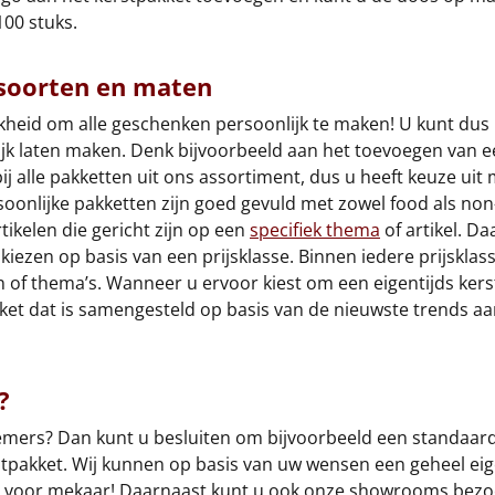
100 stuks.
 soorten en maten
jkheid om alle geschenken persoonlijk te maken! U kunt dus
jk laten maken. Denk bijvoorbeeld aan het toevoegen van 
ij alle pakketten uit ons assortiment, dus u heeft keuze uit
soonlijke pakketten zijn goed gevuld met zowel food als no
tikelen die gericht zijn op een
specifiek thema
of artikel. D
kiezen op basis van een prijsklasse. Binnen iedere prijsklass
en of thema’s. Wanneer u ervoor kiest om een eigentijds ker
kket dat is samengesteld op basis van de nieuwste trends a
?
nemers? Dan kunt u besluiten om bijvoorbeeld een standaar
tpakket. Wij kunnen op basis van uw wensen een geheel ei
k voor mekaar! Daarnaast kunt u ook onze showrooms bezo