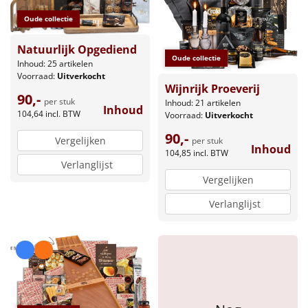
Borrelplank
Oude collectie
Warmtekussen
NIEUW
Natuurlijk Opgediend
Oude collectie
Inhoud: 25 artikelen
Slowcooker
POPULAIR
Voorraad:
Uitverkocht
Wijnrijk Proeverij
90,-
per stuk
Noodradio
Inhoud: 21 artikelen
NIEUW
Inhoud
104,64
incl. BTW
Voorraad:
Uitverkocht
90,-
Deken (fleece plaid)
Vergelijken
per stuk
Inhoud
104,85
incl. BTW
Verlanglijst
Alle artikelen
Vergelijken
Overige
Verlanglijst
Ideeën
Personeel
Doe het zelf