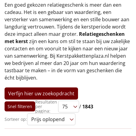
€75 tot €100
Een goed gekozen relatiegeschenk is meer dan een
cadeau. Het is een gebaar van waardering, een
€100 en hoger
versterker van samenwerking en een stille bouwer aan
langdurig vertrouwen. Tijdens de kerstperiode wordt
Alle kerstpakketten 2026
deze impact alleen maar groter.
Relatiegeschenken
met kerst
zijn een kans om stil te staan bij uw zakelijke
Thema
contacten en om vooruit te kijken naar een nieuw jaar
van samenwerking. Bij Kerstpakkettenplaza.nl helpen
Origineel
we bedrijven al meer dan 20 jaar om hun waardering
tastbaar te maken – in de vorm van geschenken die
Rituals
écht bijblijven.
Luxe
Verfijn hier uw zoekopdracht
Mannen
Resultaten
/
1843
Snel filteren
per
pagina:
Vrouwen
Sorteer op:
Duurzaam