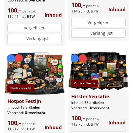
Voorraad:
Uitverkocht
100,-
per stuk
Inhoud
100,-
114,25
incl. BTW
per stuk
Inhoud
112,41
incl. BTW
Vergelijken
Vergelijken
Verlanglijst
Verlanglijst
Oude collectie
Oude collectie
Hitster Sensatie
Hotpot Festijn
Inhoud: 33 artikelen
Inhoud: 18 artikelen
Voorraad:
Uitverkocht
Voorraad:
Uitverkocht
100,-
per stuk
100,-
Inhoud
per stuk
113,75
incl. BTW
Inhoud
118,12
incl. BTW