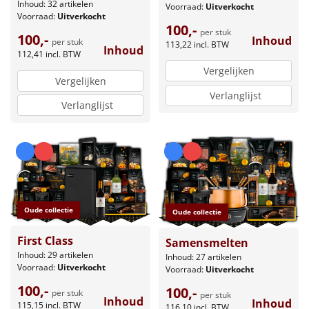
Inhoud: 32 artikelen
Voorraad:
Uitverkocht
Voorraad:
Uitverkocht
100,-
per stuk
100,-
Inhoud
per stuk
113,22
incl. BTW
Inhoud
112,41
incl. BTW
Vergelijken
Vergelijken
Verlanglijst
Verlanglijst
Oude collectie
Oude collectie
First Class
Samensmelten
Inhoud: 29 artikelen
Inhoud: 27 artikelen
Voorraad:
Uitverkocht
Voorraad:
Uitverkocht
100,-
100,-
per stuk
per stuk
Inhoud
Inhoud
115,15
incl. BTW
116,10
incl. BTW