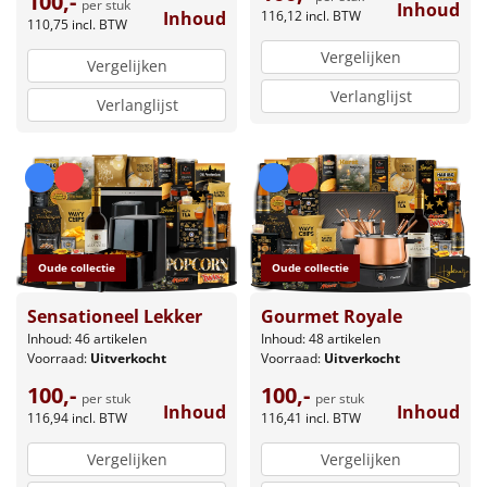
100,-
per stuk
Inhoud
116,12
incl. BTW
Inhoud
110,75
incl. BTW
Vergelijken
Vergelijken
Verlanglijst
Verlanglijst
Oude collectie
Oude collectie
Gourmet Royale
Sensationeel Lekker
Inhoud: 48 artikelen
Inhoud: 46 artikelen
Voorraad:
Uitverkocht
Voorraad:
Uitverkocht
100,-
100,-
per stuk
per stuk
Inhoud
Inhoud
116,41
incl. BTW
116,94
incl. BTW
Vergelijken
Vergelijken