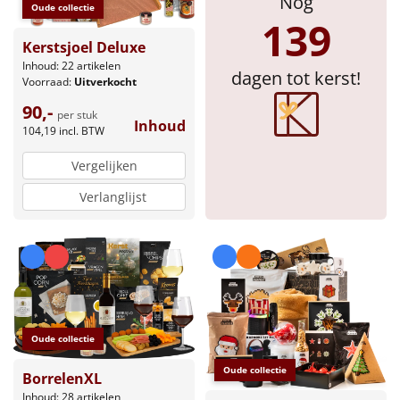
Nog
Oude collectie
139
Sinterklaaspakketten
Kerstsjoel Deluxe
Inhoud: 22 artikelen
Particulier
dagen tot kerst!
Voorraad:
Uitverkocht
90,-
Kerstgeschenken 2026
per stuk
Inhoud
104,19
incl. BTW
Relatiegeschenken
Vergelijken
Verlanglijst
Cadeaubon
Per stuk
Alle overige
Oude collectie
Oude collectie
BorrelenXL
Inhoud: 28 artikelen