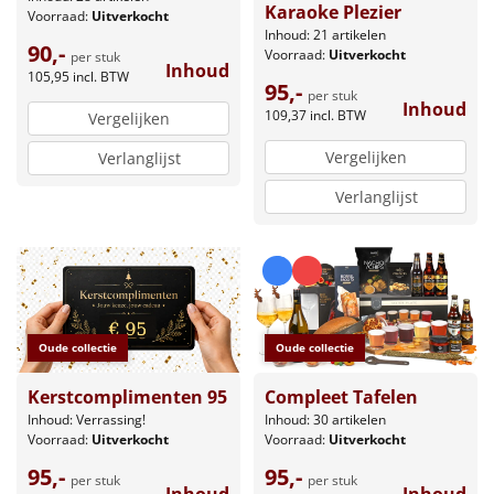
Karaoke Plezier
Voorraad:
Uitverkocht
Inhoud: 21 artikelen
90,-
Voorraad:
Uitverkocht
per stuk
Inhoud
105,95
incl. BTW
95,-
per stuk
Inhoud
109,37
incl. BTW
Vergelijken
Vergelijken
Verlanglijst
Verlanglijst
Oude collectie
Oude collectie
Kerstcomplimenten 95
Compleet Tafelen
Inhoud: Verrassing!
Inhoud: 30 artikelen
Voorraad:
Uitverkocht
Voorraad:
Uitverkocht
95,-
95,-
per stuk
per stuk
Inhoud
Inhoud