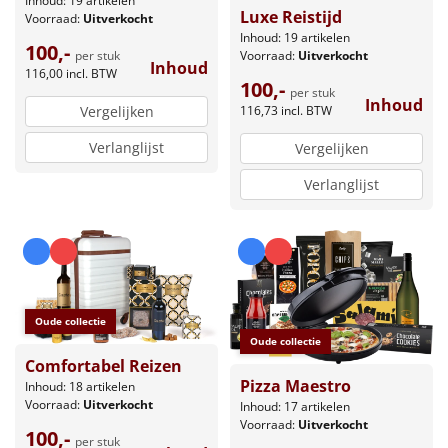
Inhoud: 19 artikelen
Luxe Reistijd
Voorraad:
Uitverkocht
Inhoud: 19 artikelen
100,-
per stuk
Voorraad:
Uitverkocht
Inhoud
116,00
incl. BTW
100,-
per stuk
Inhoud
116,73
incl. BTW
Vergelijken
Verlanglijst
Vergelijken
Verlanglijst
Oude collectie
Oude collectie
Comfortabel Reizen
Pizza Maestro
Inhoud: 18 artikelen
Voorraad:
Uitverkocht
Inhoud: 17 artikelen
Voorraad:
Uitverkocht
100,-
per stuk