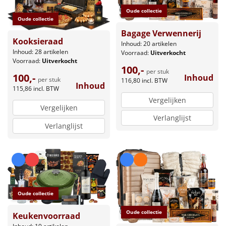
Oude collectie
Oude collectie
Bagage Verwennerij
Kooksieraad
Inhoud: 20 artikelen
Inhoud: 28 artikelen
Voorraad:
Uitverkocht
Voorraad:
Uitverkocht
100,-
per stuk
100,-
Inhoud
per stuk
116,80
incl. BTW
Inhoud
115,86
incl. BTW
Vergelijken
Vergelijken
Verlanglijst
Verlanglijst
Oude collectie
Oude collectie
Keukenvoorraad