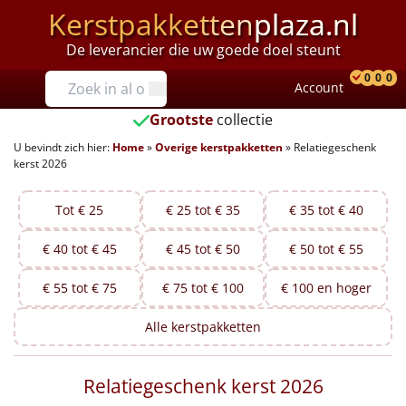
Kerstpakketten
plaza.nl
De leverancier die uw goede doel steunt
Prijzen
0
0
0
Account
Prod
Ver
W
Tot €25
Grootste
collectie
U bevindt zich hier:
Home
»
Overige kerstpakketten
»
Relatiegeschenk
€25 tot €35
kerst 2026
€35 tot €40
Tot € 25
€ 25 tot € 35
€ 35 tot € 40
€40 tot €45
€ 40 tot € 45
€ 45 tot € 50
€ 50 tot € 55
€45 tot €50
€ 55 tot € 75
€ 75 tot € 100
€ 100 en hoger
€50 tot €55
Alle
kerstpakketten
€55 tot €75
Relatiegeschenk kerst 2026