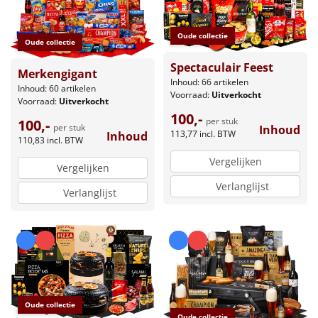
Oude collectie
Oude collectie
Spectaculair Feest
Merkengigant
Inhoud: 66 artikelen
Inhoud: 60 artikelen
Voorraad:
Uitverkocht
Voorraad:
Uitverkocht
100,-
per stuk
100,-
per stuk
Inhoud
113,77
incl. BTW
Inhoud
110,83
incl. BTW
Vergelijken
Vergelijken
Verlanglijst
Verlanglijst
Oude collectie
Oude collectie