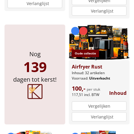
Vergelijken
Verlanglijst
Verlanglijst
Nog
Oude collectie
139
Airfryer Rust
Inhoud: 32 artikelen
dagen tot kerst!
Voorraad:
Uitverkocht
100,-
per stuk
Inhoud
117,51
incl. BTW
Vergelijken
Verlanglijst