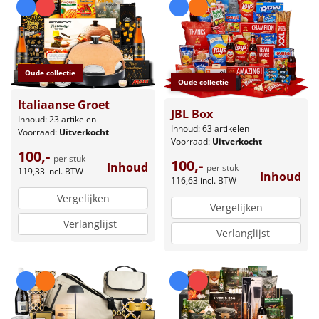
Oude collectie
Oude collectie
Italiaanse Groet
JBL Box
Inhoud: 23 artikelen
Inhoud: 63 artikelen
Voorraad:
Uitverkocht
Voorraad:
Uitverkocht
100,-
per stuk
100,-
Inhoud
per stuk
119,33
incl. BTW
Inhoud
116,63
incl. BTW
Vergelijken
Vergelijken
Verlanglijst
Verlanglijst