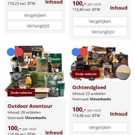
Inhoud
100,-
118,23
incl. BTW
per stuk
Inhoud
116,80
incl. BTW
Vergelijken
Vergelijken
Verlanglijst
Verlanglijst
Oude collectie
Ochtendgloed
Oude collectie
Inhoud: 23 artikelen
Voorraad:
Uitverkocht
Outdoor Avontuur
100,-
per stuk
Inhoud: 28 artikelen
Inhoud
114,96
incl. BTW
Voorraad:
Uitverkocht
100,-
Vergelijken
per stuk
Inhoud
116,06
incl. BTW