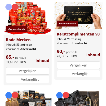
Leuke
Goedkope
Oude collectie
Oude collectie
Uniek
Kerstcomplimenten 90
Inhoud: Verrassing!
Rode Merken
Alle thema's
Voorraad:
Uitverkocht
Inhoud: 53 artikelen
Voorraad:
Uitverkocht
90,-
Artikel
per stuk
Inhoud
85,-
98,37
incl. BTW
per stuk
Inhoud
94,42
incl. BTW
Hitster
NIEUW
Vergelijken
Vergelijken
Pizzarette
Verlanglijst
Verlanglijst
Tas
Wake up light
NIEUW