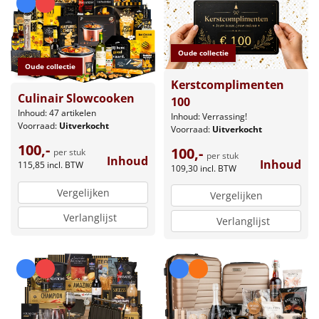
Oude collectie
Oude collectie
Kerstcomplimenten
Culinair Slowcooken
100
Inhoud: 47 artikelen
Inhoud: Verrassing!
Voorraad:
Uitverkocht
Voorraad:
Uitverkocht
100,-
100,-
per stuk
per stuk
Inhoud
Inhoud
115,85
incl. BTW
109,30
incl. BTW
Vergelijken
Vergelijken
Verlanglijst
Verlanglijst