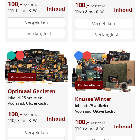
100,-
100,-
per stuk
per stuk
Inhoud
Inhoud
111,15
incl. BTW
110,89
incl. BTW
Vergelijken
Vergelijken
Verlanglijst
Verlanglijst
Oude collectie
Oude collectie
Optimaal Genieten
Inhoud: 95 artikelen
Knusse Winter
Voorraad:
Uitverkocht
Inhoud: 29 artikelen
Voorraad:
Uitverkocht
100,-
per stuk
Inhoud
100,-
110,93
incl. BTW
per stuk
Inhoud
114,95
incl. BTW
Vergelijken