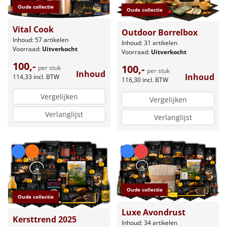
Oude collectie
Oude collectie
Vital Cook
Outdoor Borrelbox
Inhoud: 57 artikelen
Inhoud: 31 artikelen
Voorraad:
Uitverkocht
Voorraad:
Uitverkocht
100,-
100,-
per stuk
per stuk
Inhoud
Inhoud
114,33
incl. BTW
116,30
incl. BTW
Vergelijken
Vergelijken
Verlanglijst
Verlanglijst
Oude collectie
Oude collectie
Luxe Avondrust
Kersttrend 2025
Inhoud: 34 artikelen