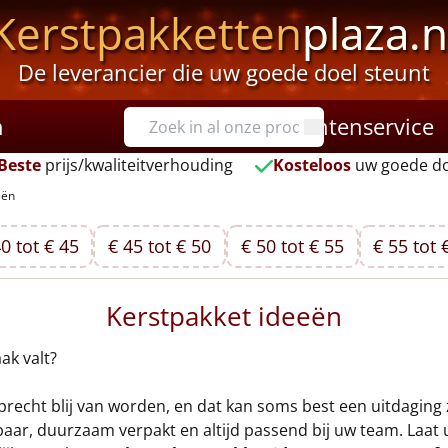
Kerstpakketten
plaza.n
De leverancier die uw goede doel steunt
n
Klantenservice
Beste
prijs/kwaliteitverhouding
Kosteloos
uw goede do
eën
0 tot € 45
€ 45 tot € 50
€ 50 tot € 55
€ 55 tot 
Kerstpakket ideeën
ak valt?
recht blij van worden, en dat kan soms best een uitdaging zi
aar, duurzaam verpakt en altijd passend bij uw team. Laat 