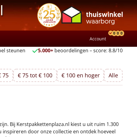
l
0
0
0
Account
Product
Verlang
Wink
el steunen
5.000+
beoordelingen – score: 8.8/10
€ 75
€ 75 tot € 100
€ 100 en hoger
Alle
jn. Bij Kerstpakkettenplaza.nl kiest u uit ruim 1.300
u inspireren door onze collectie en ontdek hoeveel