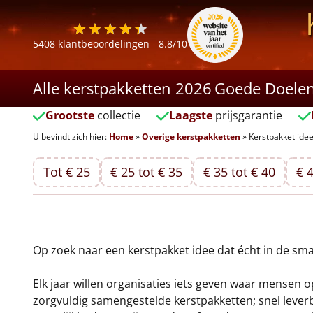
5408
klantbeoordelingen -
8.8
/10
Alle kerstpakketten 2026
Goede Doele
Grootste
collectie
Laagste
prijsgarantie
U bevindt zich hier:
Home
»
Overige kerstpakketten
»
Kerstpakket ide
Tot € 25
€ 25 tot € 35
€ 35 tot € 40
€ 4
Op zoek naar een kerstpakket idee dat écht in de sma
Elk jaar willen organisaties iets geven waar mensen op
zorgvuldig samengestelde kerstpakketten; snel leverb