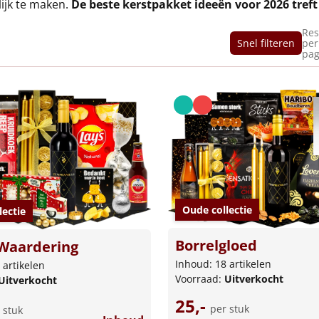
ijk te maken.
De beste kerstpakket ideeën voor 2026 treft
Res
Snel filteren
per
pag
Oude collectie
lectie
Borrelgloed
Waardering
Inhoud: 18 artikelen
 artikelen
Voorraad:
Uitverkocht
Uitverkocht
25,-
per stuk
 stuk