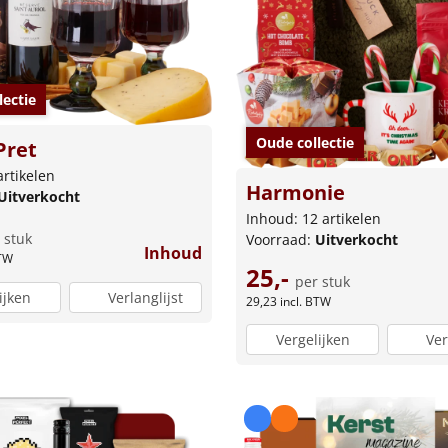
lectie
Oude collectie
Pret
artikelen
Harmonie
Uitverkocht
Inhoud: 12 artikelen
 stuk
Voorraad:
Uitverkocht
Inhoud
BTW
25,-
per stuk
ijken
Verlanglijst
29,23
incl. BTW
Vergelijken
Ver