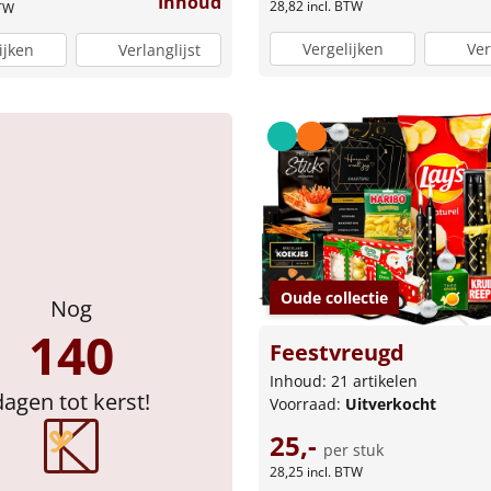
Inhoud
28,82
incl. BTW
BTW
Vergelijken
Ver
ijken
Verlanglijst
Oude collectie
Nog
140
Feestvreugd
Inhoud: 21 artikelen
dagen tot kerst!
Voorraad:
Uitverkocht
25,-
per stuk
28,25
incl. BTW