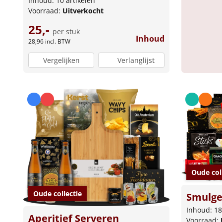
Inhoud: 10 artikelen
Voorraad:
Uitverkocht
25,-
per stuk
Inhoud
28,96
incl. BTW
Vergelijken
Verlanglijst
Oude col
Oude collectie
Smulge
Inhoud: 18
Aperitief Serveren
Voorraad: