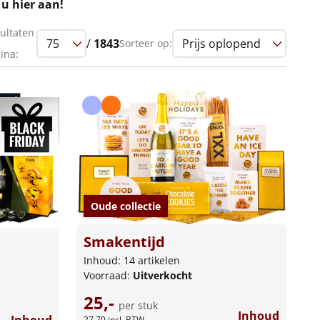
 u hier aan!
ultaten
/
1843
Sorteer op:
ina:
Oude collectie
Smakentijd
Inhoud: 14 artikelen
Voorraad:
Uitverkocht
25,-
per stuk
Inhoud
27,70
incl. BTW