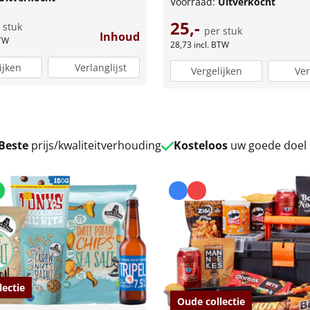
Voorraad:
Uitverkocht
25,-
 stuk
per stuk
Inhoud
BTW
28,73
incl. BTW
ijken
Verlanglijst
Vergelijken
Ver
Beste
prijs/kwaliteitverhouding
Kosteloos
uw goede doel
lectie
Oude collectie