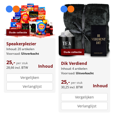
Leuke
Goedkope
Uniek
Oude collectie
Speakerplezier
Alle thema's
Inhoud: 20 artikelen
Oude collectie
Voorraad:
Uitverkocht
Artikel
25,-
Dik Verdiend
per stuk
Inhoud
Hitster
28,66
incl. BTW
NIEUW
Inhoud: 4 artikelen
Voorraad:
Uitverkocht
Vergelijken
Pizzarette
25,-
per stuk
Inhoud
Verlanglijst
30,25
incl. BTW
Tas
Vergelijken
Wake up light
NIEUW
Verlanglijst