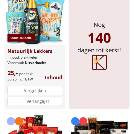
Sinterklaaspakketten
Nog
Particulier
140
Kerstgeschenken 2026
Oude collectie
dagen tot kerst!
Natuurlijk Lekkers
Relatiegeschenken
Inhoud: 5 artikelen
Voorraad:
Uitverkocht
Cadeaubon
25,-
per stuk
Inhoud
30,25
incl. BTW
Per stuk
Vergelijken
Alle overige
Verlanglijst