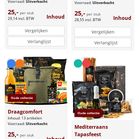
Voorraad:
Uitverkocht
Voorraad:
Uitverkocht
25,-
25,-
per stuk
per stuk
Inhoud
Inhoud
29,14
incl. BTW
28,55
incl. BTW
Vergelijken
Vergelijken
Verlanglijst
Verlanglijst
Oude collectie
Draagcomfort
Oude collectie
Inhoud: 13 artikelen
Voorraad:
Uitverkocht
Mediterraans
25,-
Tapasfeest
per stuk
Inhoud