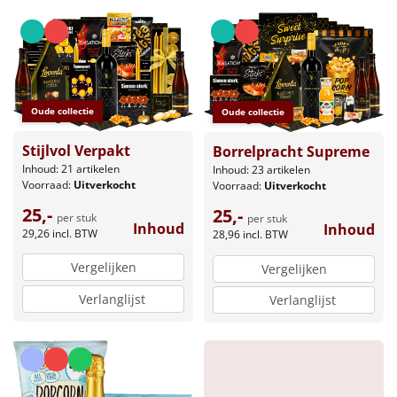
Borrelplank
Warmtekussen
NIEUW
Slowcooker
POPULAIR
Oude collectie
Oude collectie
Noodradio
NIEUW
Stijlvol Verpakt
Borrelpracht Supreme
Inhoud: 21 artikelen
Inhoud: 23 artikelen
Deken (fleece plaid)
Voorraad:
Uitverkocht
Voorraad:
Uitverkocht
25,-
25,-
per stuk
per stuk
Alle artikelen
Inhoud
Inhoud
29,26
incl. BTW
28,96
incl. BTW
Overige
Vergelijken
Vergelijken
Ideeën
Verlanglijst
Verlanglijst
Personeel
Doe het zelf