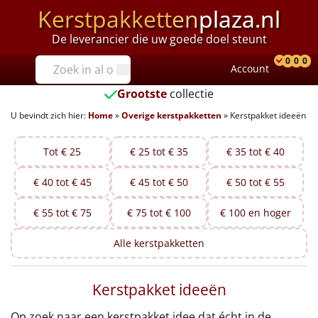
Kerstpakketten
plaza.nl
De leverancier die uw goede doel steunt
Prijzen
0
0
0
Account
Prod
Ver
W
Tot €25
Grootste
collectie
U bevindt zich hier:
Home
»
Overige kerstpakketten
»
Kerstpakket ideeën
€25 tot €35
€35 tot €40
Tot € 25
€ 25 tot € 35
€ 35 tot € 40
€ 40 tot € 45
€ 45 tot € 50
€ 50 tot € 55
€40 tot €45
€ 55 tot € 75
€ 75 tot € 100
€ 100 en hoger
€45 tot €50
Alle
kerstpakketten
€50 tot €55
Kerstpakket ideeën
€55 tot €75
Op zoek naar een kerstpakket idee dat écht in de