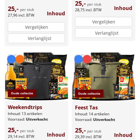
25,-
per stuk
25,-
Inhoud
per stuk
28,75
incl. BTW
Inhoud
27,96
incl. BTW
Vergelijken
Vergelijken
Verlanglijst
Verlanglijst
Oude collectie
Oude collectie
Weekendtrips
Feest Tas
Inhoud: 13 artikelen
Inhoud: 14 artikelen
Voorraad:
Uitverkocht
Voorraad:
Uitverkocht
25,-
25,-
per stuk
per stuk
Inhoud
Inhoud
29,14
incl. BTW
29,39
incl. BTW