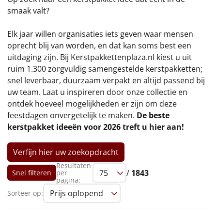
€75 tot €100
smaak valt?
€100 en hoger
Elk jaar willen organisaties iets geven waar mensen
oprecht blij van worden, en dat kan soms best een
Alle kerstpakketten 2026
uitdaging zijn. Bij Kerstpakkettenplaza.nl kiest u uit
ruim 1.300 zorgvuldig samengestelde kerstpakketten;
Thema
snel leverbaar, duurzaam verpakt en altijd passend bij
uw team. Laat u inspireren door onze collectie en
Origineel
ontdek hoeveel mogelijkheden er zijn om deze
feestdagen onvergetelijk te maken.
De beste
Rituals
kerstpakket ideeën voor 2026 treft u hier aan!
Luxe
Verfijn hier uw zoekopdracht
Mannen
Resultaten
/
1843
Snel filteren
per
pagina:
Vrouwen
Sorteer op:
Duurzaam