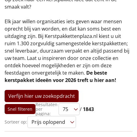
€75 tot €100
smaak valt?
€100 en hoger
Elk jaar willen organisaties iets geven waar mensen
oprecht blij van worden, en dat kan soms best een
Alle kerstpakketten 2026
uitdaging zijn. Bij Kerstpakkettenplaza.nl kiest u uit
ruim 1.300 zorgvuldig samengestelde kerstpakketten;
Thema
snel leverbaar, duurzaam verpakt en altijd passend bij
uw team. Laat u inspireren door onze collectie en
Origineel
ontdek hoeveel mogelijkheden er zijn om deze
feestdagen onvergetelijk te maken.
De beste
Rituals
kerstpakket ideeën voor 2026 treft u hier aan!
Luxe
Verfijn hier uw zoekopdracht
Mannen
Resultaten
/
1843
Snel filteren
per
pagina:
Vrouwen
Sorteer op:
Duurzaam