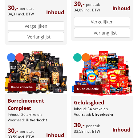
30,-
per stuk
30,-
Inhoud
per stuk
34,89
incl. BTW
Inhoud
34,31
incl. BTW
Vergelijken
Vergelijken
Verlanglijst
Verlanglijst
Oude collectie
Oude collectie
Borrelmoment
Geluksgloed
Compleet
Inhoud: 34 artikelen
Voorraad:
Uitverkocht
Inhoud: 26 artikelen
Voorraad:
Uitverkocht
30,-
per stuk
Inhoud
30,-
33,58
incl. BTW
per stuk
Inhoud
33,59
incl. BTW