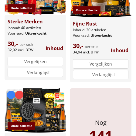
Borrelplank
Oude collectie
Oude collectie
Warmtekussen
NIEUW
Sterke Merken
Fijne Rust
Inhoud: 40 artikelen
Inhoud: 20 artikelen
Slowcooker
POPULAIR
Voorraad:
Uitverkocht
Voorraad:
Uitverkocht
30,-
30,-
per stuk
Noodradio
per stuk
NIEUW
Inhoud
Inhoud
32,92
incl. BTW
34,94
incl. BTW
Deken (fleece plaid)
Vergelijken
Vergelijken
Verlanglijst
Verlanglijst
Alle artikelen
Overige
Ideeën
Personeel
Nog
Oude collectie
141
Doe het zelf