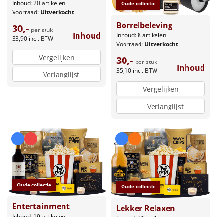
Inhoud: 20 artikelen
Oude collectie
Voorraad:
Uitverkocht
Borrelbeleving
30,-
per stuk
Inhoud
Inhoud: 8 artikelen
33,90
incl. BTW
Voorraad:
Uitverkocht
Vergelijken
30,-
per stuk
Inhoud
35,10
incl. BTW
Verlanglijst
Vergelijken
Verlanglijst
Oude collectie
Oude collectie
Entertainment
Lekker Relaxen
Inhoud: 19 artikelen