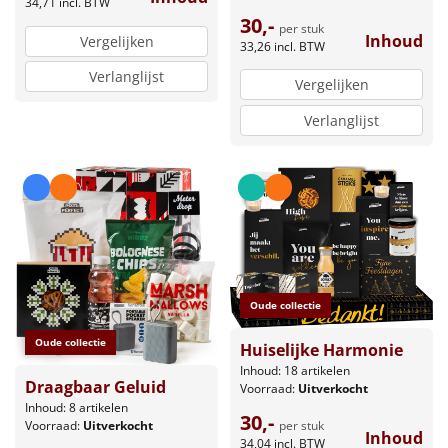
34,71
incl. BTW
30,-
per stuk
Inhoud
Vergelijken
33,26
incl. BTW
Verlanglijst
Vergelijken
Verlanglijst
Oude collectie
Oude collectie
Huiselijke Harmonie
Inhoud: 18 artikelen
Draagbaar Geluid
Voorraad:
Uitverkocht
Inhoud: 8 artikelen
30,-
per stuk
Voorraad:
Uitverkocht
Inhoud
34,04
incl. BTW