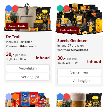
Leuke
Goedkope
Oude collectie
Uniek
Oude collectie
De Trail
Speels Genieten
Inhoud: 21 artikelen
Alle thema's
Inhoud: 27 artikelen
Voorraad:
Uitverkocht
Voorraad:
Uitverkocht
Artikel
30,-
per stuk
30,-
Inhoud
per stuk
35,03
incl. BTW
Inhoud
Hitster
34,56
incl. BTW
NIEUW
Vergelijken
Vergelijken
Pizzarette
Verlanglijst
Verlanglijst
Tas
Wake up light
NIEUW