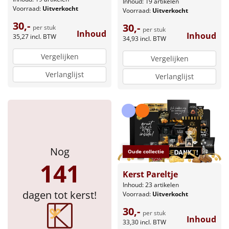
Inhoud: 19 artikelen
Voorraad:
Uitverkocht
Voorraad:
Uitverkocht
30,-
30,-
per stuk
per stuk
Inhoud
Inhoud
35,27
incl. BTW
34,93
incl. BTW
Vergelijken
Vergelijken
Verlanglijst
Verlanglijst
Nog
Oude collectie
141
Kerst Pareltje
Inhoud: 23 artikelen
dagen tot kerst!
Voorraad:
Uitverkocht
30,-
per stuk
Inhoud
33,30
incl. BTW