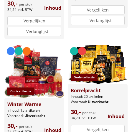
30,-
per stuk
Inhoud
34,54
incl. BTW
Vergelijken
Verlanglijst
Vergelijken
Verlanglijst
Oude collectie
Borrelpracht
Oude collectie
Inhoud: 20 artikelen
Voorraad:
Uitverkocht
Winter Warme
Inhoud: 15 artikelen
30,-
per stuk
Voorraad:
Uitverkocht
Inhoud
34,70
incl. BTW
30,-
per stuk
Vergelijken
Inhoud
34,47
incl. BTW