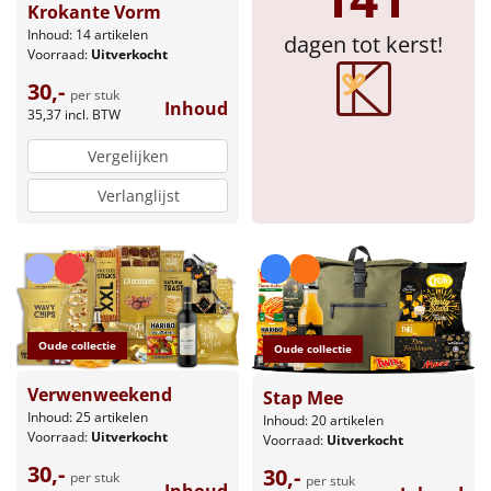
Krokante Vorm
Sinterklaaspakketten
Inhoud: 14 artikelen
dagen tot kerst!
Voorraad:
Uitverkocht
30,-
Particulier
per stuk
Inhoud
35,37
incl. BTW
Kerstgeschenken 2026
Vergelijken
Relatiegeschenken
Verlanglijst
Cadeaubon
Per stuk
Oude collectie
Oude collectie
Alle overige
Verwenweekend
Stap Mee
Inhoud: 25 artikelen
Inhoud: 20 artikelen
Voorraad:
Uitverkocht
Voorraad:
Uitverkocht
30,-
30,-
per stuk
per stuk
Inhoud