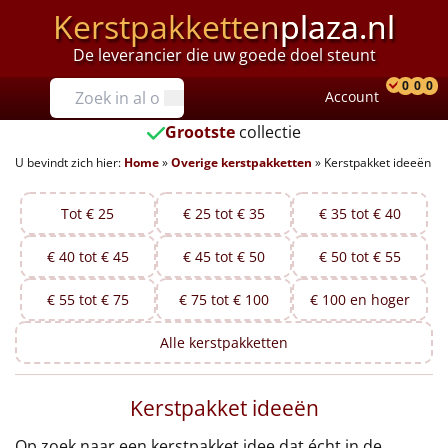
Kerstpakketten
plaza.nl
De leverancier die uw goede doel steunt
Prijzen
0
0
0
Account
Prod
Ver
W
Tot €25
Grootste
collectie
U bevindt zich hier:
Home
»
Overige kerstpakketten
»
Kerstpakket ideeën
€25 tot €35
€35 tot €40
Tot € 25
€ 25 tot € 35
€ 35 tot € 40
€ 40 tot € 45
€ 45 tot € 50
€ 50 tot € 55
€40 tot €45
€ 55 tot € 75
€ 75 tot € 100
€ 100 en hoger
€45 tot €50
Alle
kerstpakketten
€50 tot €55
Kerstpakket ideeën
€55 tot €75
Op zoek naar een kerstpakket idee dat écht in de