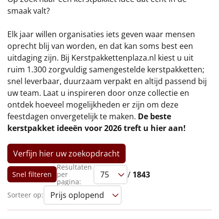
€75 tot €100
smaak valt?
€100 en hoger
Elk jaar willen organisaties iets geven waar mensen
oprecht blij van worden, en dat kan soms best een
Alle kerstpakketten 2026
uitdaging zijn. Bij Kerstpakkettenplaza.nl kiest u uit
ruim 1.300 zorgvuldig samengestelde kerstpakketten;
Thema
snel leverbaar, duurzaam verpakt en altijd passend bij
uw team. Laat u inspireren door onze collectie en
Origineel
ontdek hoeveel mogelijkheden er zijn om deze
feestdagen onvergetelijk te maken.
De beste
Rituals
kerstpakket ideeën voor 2026 treft u hier aan!
Luxe
Verfijn hier uw zoekopdracht
Mannen
Resultaten
/
1843
Snel filteren
per
pagina:
Vrouwen
Sorteer op:
Duurzaam