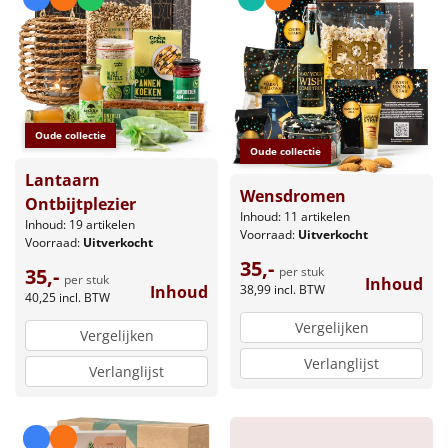
Borrelplank
Warmtekussen
NIEUW
Slowcooker
POPULAIR
Oude collectie
Noodradio
Oude collectie
NIEUW
Lantaarn
Wensdromen
Deken (fleece plaid)
Ontbijtplezier
Inhoud: 11 artikelen
Inhoud: 19 artikelen
Voorraad:
Uitverkocht
Voorraad:
Uitverkocht
Alle artikelen
35,-
35,-
per stuk
per stuk
Inhoud
Overige
Inhoud
38,99
incl. BTW
40,25
incl. BTW
Vergelijken
Ideeën
Vergelijken
Verlanglijst
Verlanglijst
Personeel
Doe het zelf