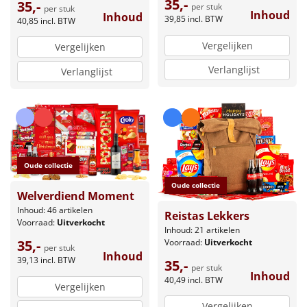
35,-
35,-
per stuk
per stuk
Inhoud
Inhoud
39,85
incl. BTW
40,85
incl. BTW
Vergelijken
Vergelijken
Verlanglijst
Verlanglijst
Oude collectie
Oude collectie
Welverdiend Moment
Inhoud: 46 artikelen
Reistas Lekkers
Voorraad:
Uitverkocht
Inhoud: 21 artikelen
Voorraad:
Uitverkocht
35,-
per stuk
Inhoud
39,13
incl. BTW
35,-
per stuk
Inhoud
40,49
incl. BTW
Vergelijken
Vergelijken