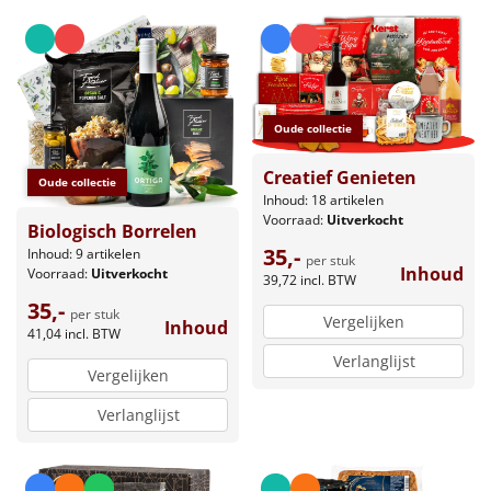
Leuke
Goedkope
Oude collectie
Uniek
Creatief Genieten
Oude collectie
Alle thema's
Inhoud: 18 artikelen
Voorraad:
Uitverkocht
Biologisch Borrelen
Artikel
35,-
Inhoud: 9 artikelen
per stuk
Inhoud
Voorraad:
Uitverkocht
39,72
incl. BTW
Hitster
NIEUW
35,-
per stuk
Vergelijken
Inhoud
41,04
incl. BTW
Pizzarette
Verlanglijst
Vergelijken
Tas
Verlanglijst
Wake up light
NIEUW