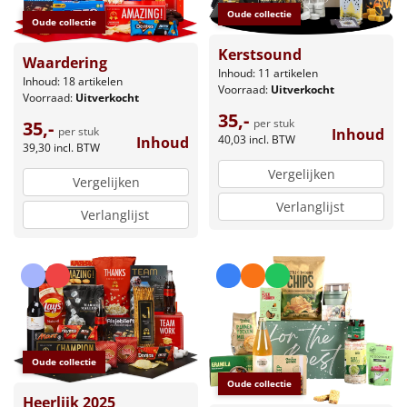
Oude collectie
Oude collectie
Kerstsound
Waardering
Inhoud: 11 artikelen
Inhoud: 18 artikelen
Voorraad:
Uitverkocht
Voorraad:
Uitverkocht
35,-
per stuk
35,-
per stuk
Inhoud
40,03
incl. BTW
Inhoud
39,30
incl. BTW
Vergelijken
Vergelijken
Verlanglijst
Verlanglijst
Oude collectie
Oude collectie
Heerlijk 2025