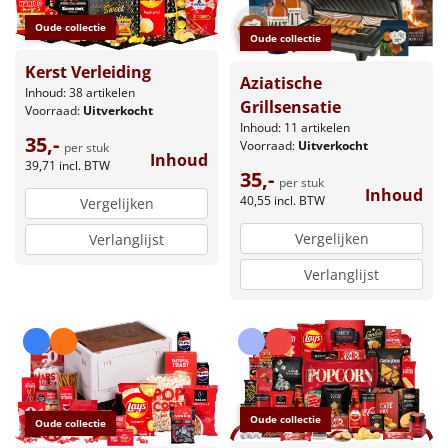
Oude collectie
Oude collectie
Kerst Verleiding
Aziatische
Inhoud: 38 artikelen
Grillsensatie
Voorraad:
Uitverkocht
Inhoud: 11 artikelen
35,-
Voorraad:
Uitverkocht
per stuk
Inhoud
39,71
incl. BTW
35,-
per stuk
Inhoud
40,55
incl. BTW
Vergelijken
Vergelijken
Verlanglijst
Verlanglijst
Oude collectie
Oude collectie