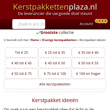
Kerstpakketten
plaza.nl
De leverancier die uw goede doel steunt
Prijzen
0
0
0
Account
Prod
Ver
W
Tot €25
Grootste
collectie
U bevindt zich hier:
Home
»
Overige kerstpakketten
»
Kerstpakket ideeën
€25 tot €35
€35 tot €40
Tot € 25
€ 25 tot € 35
€ 35 tot € 40
€ 40 tot € 45
€ 45 tot € 50
€ 50 tot € 55
€40 tot €45
€ 55 tot € 75
€ 75 tot € 100
€ 100 en hoger
€45 tot €50
Alle
kerstpakketten
€50 tot €55
Kerstpakket ideeën
€55 tot €75
Op zoek naar een kerstpakket idee dat écht in de