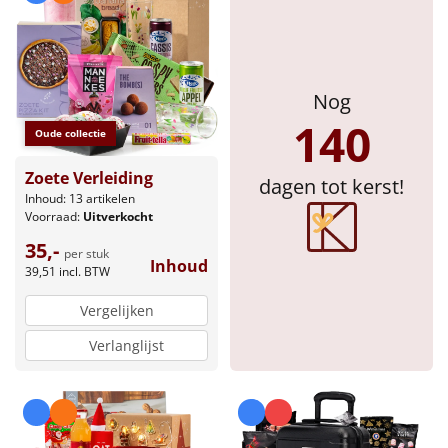
Sinterklaaspakketten
Particulier
Nog
140
Kerstgeschenken 2026
Oude collectie
Relatiegeschenken
Zoete Verleiding
dagen tot kerst!
Inhoud: 13 artikelen
Voorraad:
Uitverkocht
Cadeaubon
35,-
per stuk
Inhoud
Per stuk
39,51
incl. BTW
Vergelijken
Alle overige
Verlanglijst