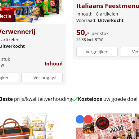
Italiaans Feestmen
Inhoud: 18 artikelen
lectie
Voorraad:
Uitverkocht
50,-
Verwennerij
per stuk
 artikelen
56,38
incl. BTW
Uitverkocht
Vergelijken
Ver
 stuk
Inhoud
BTW
ijken
Verlanglijst
Beste
prijs/kwaliteitverhouding
Kosteloos
uw goede doel