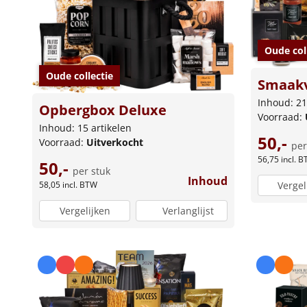
Oude col
Oude collectie
Smaakv
Inhoud: 21
Opbergbox Deluxe
Voorraad:
Inhoud: 15 artikelen
50,-
Voorraad:
Uitverkocht
per
56,75
incl. 
50,-
per stuk
Inhoud
58,05
incl. BTW
Vergel
Vergelijken
Verlanglijst