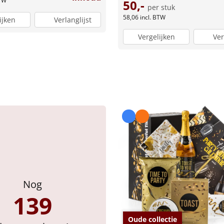
BTW
50,-
per stuk
58,06
incl. BTW
ijken
Verlanglijst
Vergelijken
Ver
Nog
139
Oude collectie