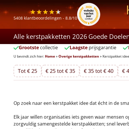
5408
klantbeoordelingen -
8.8
/10
Alle kerstpakketten 2026
Goede Doele
Grootste
collectie
Laagste
prijsgarantie
U bevindt zich hier:
Home
»
Overige kerstpakketten
»
Kerstpakket ide
Tot € 25
€ 25 tot € 35
€ 35 tot € 40
€ 4
Op zoek naar een kerstpakket idee dat écht in de sma
Elk jaar willen organisaties iets geven waar mensen op
zorgvuldig samengestelde kerstpakketten; snel leverb