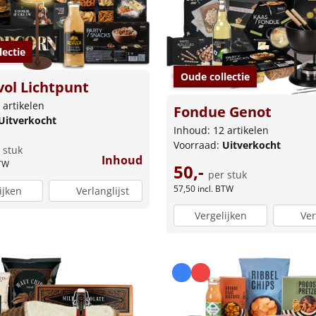
lectie
Oude collectie
ol Lichtpunt
 artikelen
Fondue Genot
Uitverkocht
Inhoud: 12 artikelen
Voorraad:
Uitverkocht
 stuk
Inhoud
BTW
50,-
per stuk
57,50
incl. BTW
ijken
Verlanglijst
Vergelijken
Ver