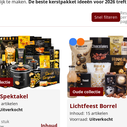
ijk te maken.
De beste kerstpakket ideeën voor 2026 treft
Res
Snel filteren
per
pag
lectie
Oude collectie
Spektakel
 artikelen
Lichtfeest Borrel
Uitverkocht
Inhoud: 15 artikelen
Voorraad:
Uitverkocht
 stuk
Inhoud