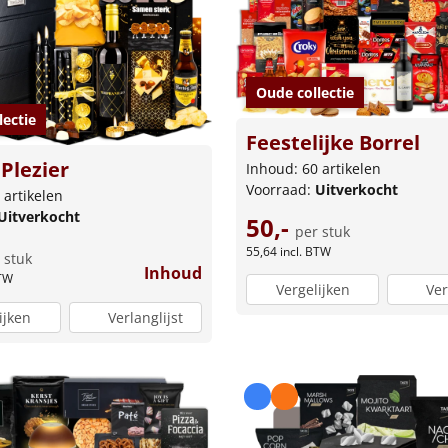
Oude collectie
lectie
Feestelijke Borrel
 Plezier
Inhoud: 60 artikelen
Voorraad:
Uitverkocht
 artikelen
Uitverkocht
50,-
per stuk
55,64
incl. BTW
 stuk
Inhoud
BTW
Vergelijken
Ver
ijken
Verlanglijst