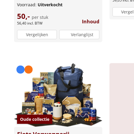
59,05
incl. 
Voorraad:
Uitverkocht
Vergel
50,-
per stuk
Inhoud
56,40
incl. BTW
Vergelijken
Verlanglijst
Oude collectie