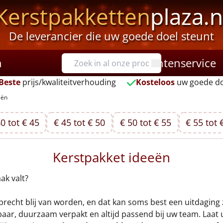
Kerstpakketten
plaza.n
De leverancier die uw goede doel steunt
n
Klantenservice
Beste
prijs/kwaliteitverhouding
Kosteloos
uw goede do
eën
0 tot € 45
€ 45 tot € 50
€ 50 tot € 55
€ 55 tot 
Kerstpakket ideeën
ak valt?
recht blij van worden, en dat kan soms best een uitdaging zi
aar, duurzaam verpakt en altijd passend bij uw team. Laat 