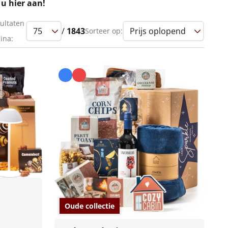
 u hier aan!
ultaten
/
1843
Sorteer op:
ina:
Oude collectie