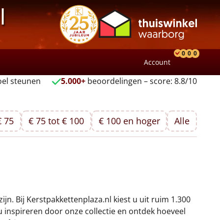
l
0
0
0
Account
Product
Verlang
Wink
el steunen
5.000+
beoordelingen – score: 8.8/10
€ 75
€ 75 tot € 100
€ 100 en hoger
Alle
jn. Bij Kerstpakkettenplaza.nl kiest u uit ruim 1.300
u inspireren door onze collectie en ontdek hoeveel