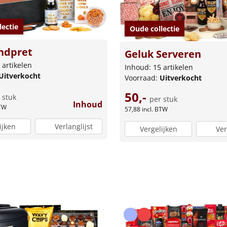
lectie
Oude collectie
ndpret
Geluk Serveren
 artikelen
Inhoud: 15 artikelen
Uitverkocht
Voorraad:
Uitverkocht
50,-
 stuk
per stuk
Inhoud
BTW
57,88
incl. BTW
ijken
Verlanglijst
Vergelijken
Ver