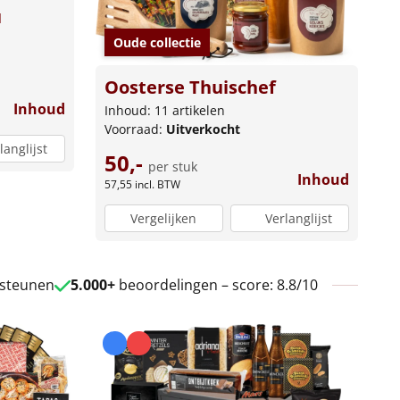
u
Oude collectie
Oosterse Thuischef
Inhoud
Inhoud: 11 artikelen
Voorraad:
Uitverkocht
langlijst
50,-
per stuk
Inhoud
57,55
incl. BTW
Vergelijken
Verlanglijst
 steunen
5.000+
beoordelingen – score: 8.8/10