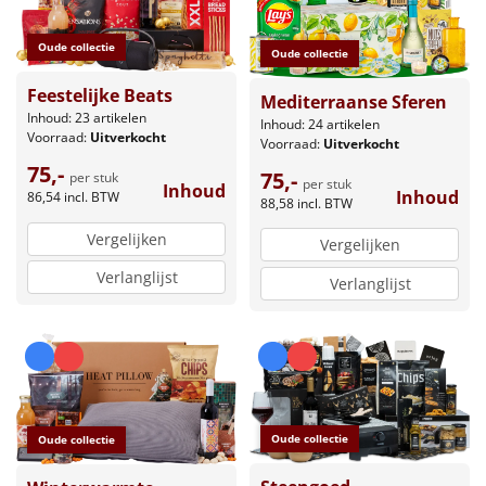
Oude collectie
Oude collectie
Feestelijke Beats
Mediterraanse Sferen
Inhoud: 23 artikelen
Inhoud: 24 artikelen
Voorraad:
Uitverkocht
Voorraad:
Uitverkocht
75,-
75,-
per stuk
per stuk
Inhoud
Inhoud
86,54
incl. BTW
88,58
incl. BTW
Vergelijken
Vergelijken
Verlanglijst
Verlanglijst
Oude collectie
Oude collectie