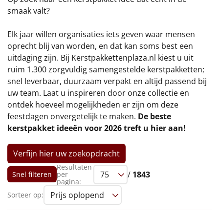
€75 tot €100
smaak valt?
€100 en hoger
Elk jaar willen organisaties iets geven waar mensen
oprecht blij van worden, en dat kan soms best een
Alle kerstpakketten 2026
uitdaging zijn. Bij Kerstpakkettenplaza.nl kiest u uit
ruim 1.300 zorgvuldig samengestelde kerstpakketten;
Thema
snel leverbaar, duurzaam verpakt en altijd passend bij
uw team. Laat u inspireren door onze collectie en
Origineel
ontdek hoeveel mogelijkheden er zijn om deze
feestdagen onvergetelijk te maken.
De beste
Rituals
kerstpakket ideeën voor 2026 treft u hier aan!
Luxe
Verfijn hier uw zoekopdracht
Mannen
Resultaten
/
1843
Snel filteren
per
pagina:
Vrouwen
Sorteer op:
Duurzaam