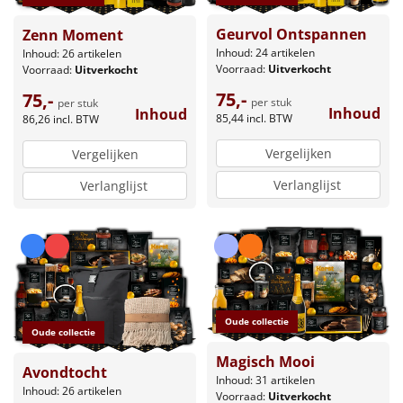
Geurvol Ontspannen
Zenn Moment
Inhoud: 24 artikelen
Inhoud: 26 artikelen
Voorraad:
Uitverkocht
Voorraad:
Uitverkocht
75,-
75,-
per stuk
per stuk
Inhoud
Inhoud
85,44
incl. BTW
86,26
incl. BTW
Vergelijken
Vergelijken
Verlanglijst
Verlanglijst
Oude collectie
Oude collectie
Magisch Mooi
Avondtocht
Inhoud: 31 artikelen
Inhoud: 26 artikelen
Voorraad:
Uitverkocht