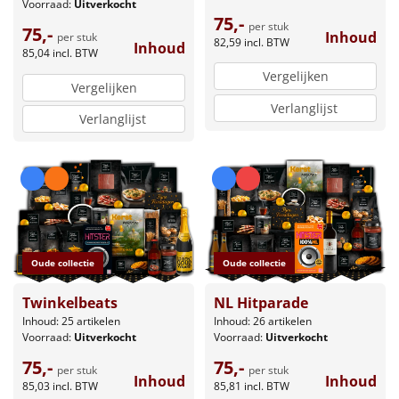
Voorraad:
Uitverkocht
75,-
per stuk
75,-
Inhoud
per stuk
82,59
incl. BTW
Inhoud
85,04
incl. BTW
Vergelijken
Vergelijken
Verlanglijst
Verlanglijst
Oude collectie
Oude collectie
Twinkelbeats
NL Hitparade
Inhoud: 25 artikelen
Inhoud: 26 artikelen
Voorraad:
Uitverkocht
Voorraad:
Uitverkocht
75,-
75,-
per stuk
per stuk
Inhoud
Inhoud
85,03
incl. BTW
85,81
incl. BTW