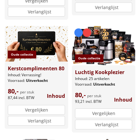
Vergelijken
Verlanglijst
Verlanglijst
Oude collectie
Oude collectie
Kerstcomplimenten 80
Luchtig Kookplezier
Inhoud: Verrassing!
Inhoud: 25 artikelen
Voorraad:
Uitverkocht
Voorraad:
Uitverkocht
80,-
per stuk
80,-
Inhoud
per stuk
87,44
incl. BTW
Inhoud
93,21
incl. BTW
Vergelijken
Vergelijken
Verlanglijst
Verlanglijst