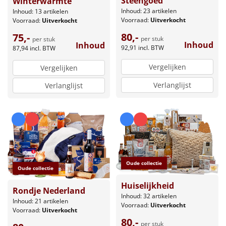
Steengoed
Winterwarmte
Inhoud: 23 artikelen
Inhoud: 13 artikelen
Voorraad:
Uitverkocht
Voorraad:
Uitverkocht
80,-
75,-
per stuk
per stuk
Inhoud
Inhoud
92,91
incl. BTW
87,94
incl. BTW
Vergelijken
Vergelijken
Verlanglijst
Verlanglijst
Oude collectie
Oude collectie
Huiselijkheid
Rondje Nederland
Inhoud: 32 artikelen
Inhoud: 21 artikelen
Voorraad:
Uitverkocht
Voorraad:
Uitverkocht
80,-
per stuk