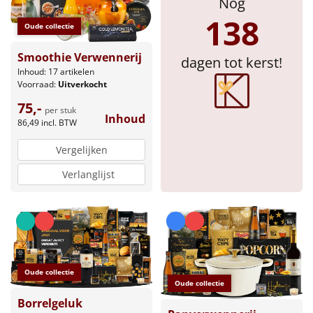
Nog
138
Sinterklaaspakketten
Oude collectie
Particulier
Smoothie Verwennerij
dagen tot kerst!
Inhoud: 17 artikelen
Voorraad:
Uitverkocht
Kerstgeschenken 2026
75,-
per stuk
Inhoud
Relatiegeschenken
86,49
incl. BTW
Vergelijken
Cadeaubon
Verlanglijst
Per stuk
Alle overige
Oude collectie
Oude collectie
Borrelgeluk