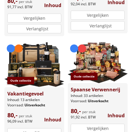
80,-
Inhoud
per stuk
92,04
incl. BTW
Inhoud
91,77
incl. BTW
Vergelijken
Vergelijken
Verlanglijst
Verlanglijst
Oude collectie
Oude collectie
Spaanse Verwennerij
Vakantiegevoel
Inhoud: 33 artikelen
Inhoud: 13 artikelen
Voorraad:
Uitverkocht
Voorraad:
Uitverkocht
80,-
per stuk
80,-
Inhoud
per stuk
91,92
incl. BTW
Inhoud
96,09
incl. BTW
Vergelijken