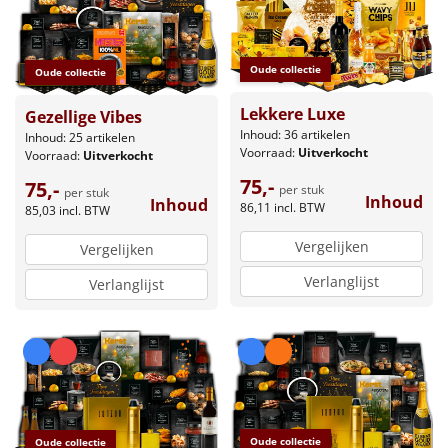
Oude collectie
Oude collectie
Lekkere Luxe
Gezellige Vibes
Inhoud: 36 artikelen
Inhoud: 25 artikelen
Voorraad:
Uitverkocht
Voorraad:
Uitverkocht
75,-
75,-
per stuk
per stuk
Inhoud
Inhoud
86,11
incl. BTW
85,03
incl. BTW
Vergelijken
Vergelijken
Verlanglijst
Verlanglijst
Oude collectie
Oude collectie