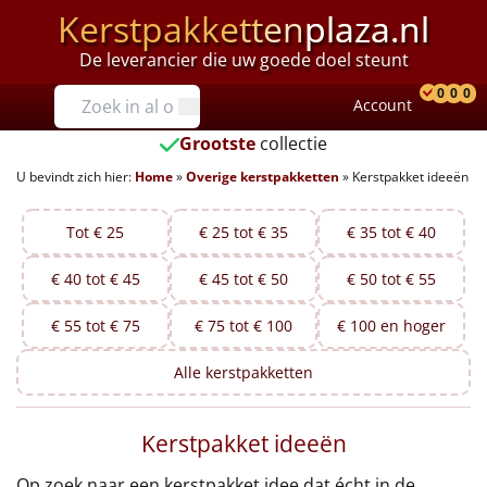
Kerstpakketten
plaza.nl
De leverancier die uw goede doel steunt
Prijzen
0
0
0
Account
Prod
Ver
W
Tot €25
Grootste
collectie
U bevindt zich hier:
Home
»
Overige kerstpakketten
»
Kerstpakket ideeën
€25 tot €35
€35 tot €40
Tot € 25
€ 25 tot € 35
€ 35 tot € 40
€ 40 tot € 45
€ 45 tot € 50
€ 50 tot € 55
€40 tot €45
€ 55 tot € 75
€ 75 tot € 100
€ 100 en hoger
€45 tot €50
Alle
kerstpakketten
€50 tot €55
Kerstpakket ideeën
€55 tot €75
Op zoek naar een kerstpakket idee dat écht in de