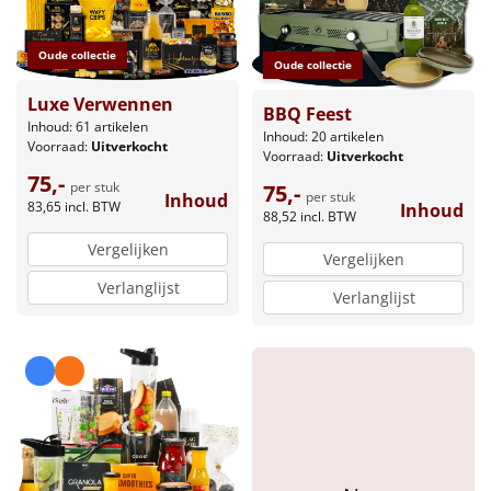
Borrelplank
Oude collectie
Warmtekussen
NIEUW
Oude collectie
Luxe Verwennen
Slowcooker
BBQ Feest
POPULAIR
Inhoud: 61 artikelen
Inhoud: 20 artikelen
Voorraad:
Uitverkocht
Voorraad:
Uitverkocht
Noodradio
NIEUW
75,-
per stuk
75,-
per stuk
Inhoud
83,65
incl. BTW
Inhoud
Deken (fleece plaid)
88,52
incl. BTW
Vergelijken
Vergelijken
Alle artikelen
Verlanglijst
Verlanglijst
Overige
Ideeën
Personeel
Doe het zelf