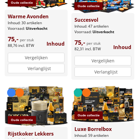
Oude collectie
Oude collectie
Warme Avonden
Succesvol
Inhoud: 30 artikelen
Inhoud: 47 artikelen
Voorraad:
Uitverkocht
Voorraad:
Uitverkocht
75,-
per stuk
75,-
Inhoud
per stuk
88,76
incl. BTW
Inhoud
82,31
incl. BTW
Vergelijken
Vergelijken
Verlanglijst
Verlanglijst
Oude collectie
Oude collectie
Luxe Borrelbox
Rijstkoker Lekkers
Inhoud: 59 artikelen