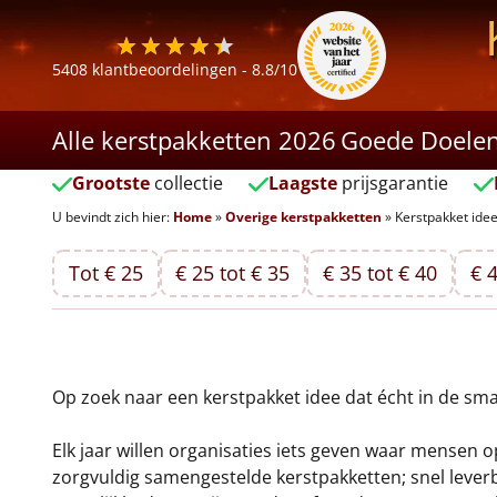
5408
klantbeoordelingen -
8.8
/10
Alle kerstpakketten 2026
Goede Doele
Grootste
collectie
Laagste
prijsgarantie
U bevindt zich hier:
Home
»
Overige kerstpakketten
»
Kerstpakket ide
Tot € 25
€ 25 tot € 35
€ 35 tot € 40
€ 4
Op zoek naar een kerstpakket idee dat écht in de sma
Elk jaar willen organisaties iets geven waar mensen op
zorgvuldig samengestelde kerstpakketten; snel leverb