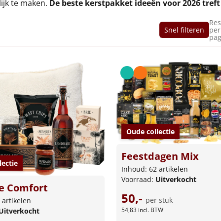
ijk te maken.
De beste kerstpakket ideeën voor 2026 treft
Res
Snel filteren
per
pag
Oude collectie
Feestdagen Mix
lectie
Inhoud: 62 artikelen
Voorraad:
Uitverkocht
 Comfort
50,-
per stuk
 artikelen
54,83
incl. BTW
Uitverkocht