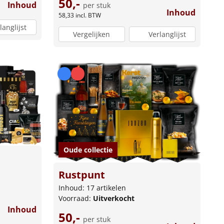
50,-
Inhoud
per stuk
Inhoud
58,33
incl. BTW
langlijst
Vergelijken
Verlanglijst
Oude collectie
Rustpunt
Inhoud: 17 artikelen
Voorraad:
Uitverkocht
Inhoud
50,-
per stuk