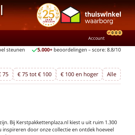
l
0
0
0
Account
Product
Verlang
Wink
el steunen
5.000+
beoordelingen – score: 8.8/10
€ 75
€ 75 tot € 100
€ 100 en hoger
Alle
jn. Bij Kerstpakkettenplaza.nl kiest u uit ruim 1.300
u inspireren door onze collectie en ontdek hoeveel