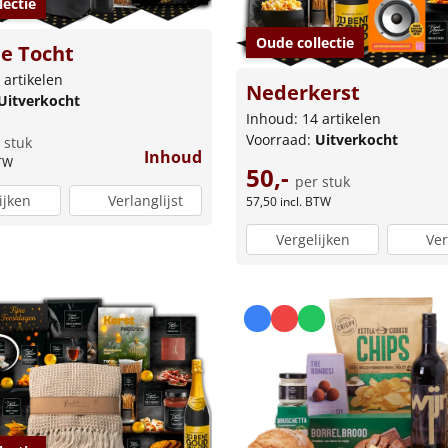
lectie
Oude collectie
lle Tocht
 artikelen
Nederkerst
Uitverkocht
Inhoud: 14 artikelen
Voorraad:
Uitverkocht
 stuk
Inhoud
BTW
50,-
per stuk
ijken
Verlanglijst
57,50
incl. BTW
Vergelijken
Ver