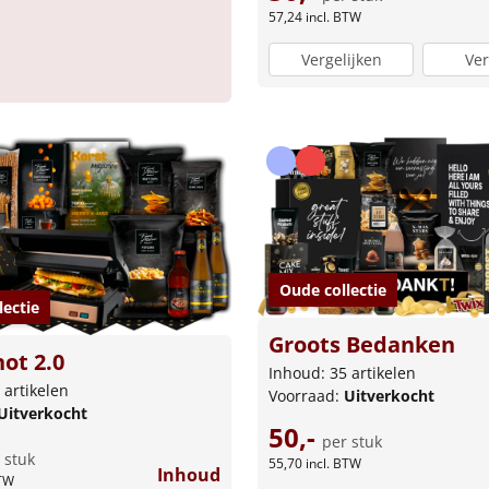
57,24
incl. BTW
Vergelijken
Ver
Oude collectie
lectie
Groots Bedanken
not 2.0
Inhoud: 35 artikelen
 artikelen
Voorraad:
Uitverkocht
Uitverkocht
50,-
per stuk
 stuk
55,70
incl. BTW
Inhoud
BTW