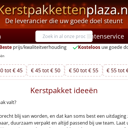
Kerstpakketten
plaza.n
De leverancier die uw goede doel steunt
n
Klantenservice
Beste
prijs/kwaliteitverhouding
Kosteloos
uw goede do
eën
0 tot € 45
€ 45 tot € 50
€ 50 tot € 55
€ 55 tot 
Kerstpakket ideeën
ak valt?
recht blij van worden, en dat kan soms best een uitdaging zi
aar, duurzaam verpakt en altijd passend bij uw team. Laat 