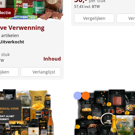
per stuk
57,43
incl. BTW
lectie
Vergelijken
Ver
eve Verwenning
 artikelen
Uitverkocht
 stuk
Inhoud
BTW
ijken
Verlanglijst