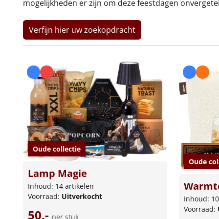
mogelijkheden er zijn om deze feestdagen onvergetel
Verfijn hier uw zoekopdracht
Oude collectie
Oude col
Lamp Magie
Warmte
Inhoud: 14 artikelen
Voorraad:
Uitverkocht
Inhoud: 10
Voorraad:
50,-
per stuk