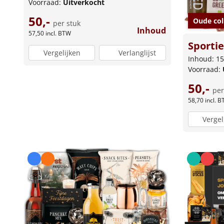
Voorraad:
Uitverkocht
50,-
Oude col
per stuk
Inhoud
57,50
incl. BTW
Sporti
Vergelijken
Verlanglijst
Inhoud: 15
Voorraad:
50,-
per
58,70
incl. 
Vergel