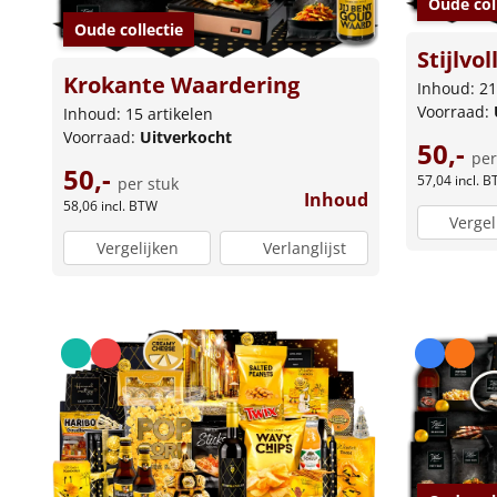
Oude col
Oude collectie
Stijlvo
Krokante Waardering
Inhoud: 21
Voorraad:
Inhoud: 15 artikelen
Voorraad:
Uitverkocht
50,-
per
50,-
57,04
incl. 
per stuk
Inhoud
58,06
incl. BTW
Vergel
Vergelijken
Verlanglijst