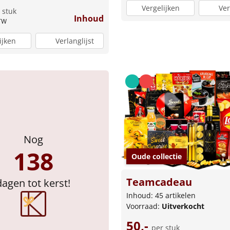
Vergelijken
Ver
 stuk
Inhoud
BTW
ijken
Verlanglijst
Nog
138
Oude collectie
Teamcadeau
dagen tot kerst!
Inhoud: 45 artikelen
Voorraad:
Uitverkocht
50,-
per stuk