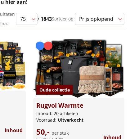
 u hier aan!
ultaten
/
1843
Sorteer op:
ina:
Oude collectie
Rugvol Warmte
Inhoud: 20 artikelen
Voorraad:
Uitverkocht
50,-
Inhoud
per stuk
Inhoud