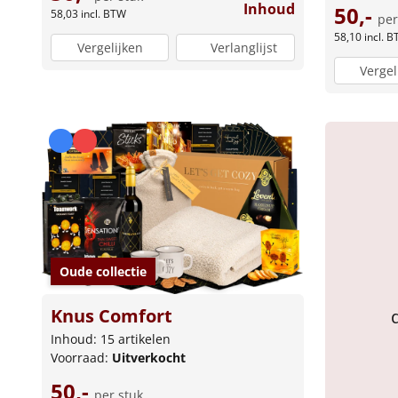
Inhoud
50,-
58,03
incl. BTW
per
58,10
incl. 
Vergelijken
Verlanglijst
Vergel
Oude collectie
Knus Comfort
Inhoud: 15 artikelen
Voorraad:
Uitverkocht
50,-
per stuk